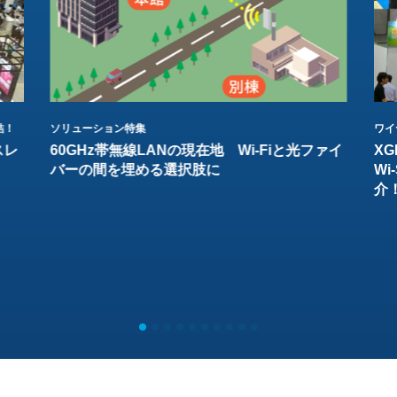
結！
ソリューション特集
ワイ
スレ
60GHz帯無線LANの現在地 Wi-Fiと光ファイ
XG
バーの間を埋める選択肢に
W
介