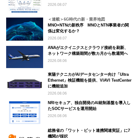
2026.08.07
＜連載＞6G時代の新・業界地図
MNO×NTNの新秩序 MNOとNTN事業者の関
係は変化するか？
2026.08.07
ANAがエクイニクスとクラウド接続を刷新、
ネットワーク構築期間が数カ月から数週間へ
2026.08.06
東陽テクニカがAIデータセンター向け「Ultra
Ethernet」検証機能を提供、VIAVI TestCenter
に機能追加
2026.08.06
NRIセキュア、独自開発のAI統制基盤を導入し
たSOCサービスを運用開始
2026.08.06
総務省の「ワット・ビット連携関連実証」に7
機関が採択