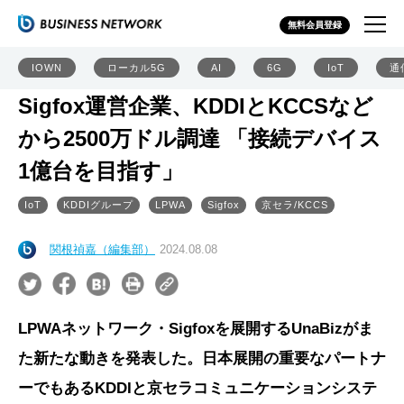
無料会員登録
IOWN
ローカル5G
AI
6G
IoT
通
Sigfox運営企業、KDDIとKCCSなど
から2500万ドル調達 「接続デバイス
1億台を目指す」
IoT
KDDIグループ
LPWA
Sigfox
京セラ/KCCS
関根禎嘉（編集部）
2024.08.08
LPWAネットワーク・Sigfoxを展開するUnaBizがま
た新たな動きを発表した。日本展開の重要なパートナ
ーでもあるKDDIと京セラコミュニケーションシステ