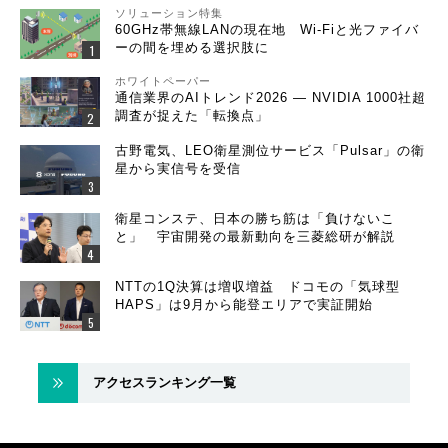
ソリューション特集
60GHz帯無線LANの現在地 Wi-Fiと光ファイバ
ーの間を埋める選択肢に
ホワイトペーパー
通信業界のAIトレンド2026 ― NVIDIA 1000社超
調査が捉えた「転換点」
古野電気、LEO衛星測位サービス「Pulsar」の衛
星から実信号を受信
衛星コンステ、日本の勝ち筋は「負けないこ
と」 宇宙開発の最新動向を三菱総研が解説
NTTの1Q決算は増収増益 ドコモの「気球型
HAPS」は9月から能登エリアで実証開始
アクセスランキング一覧