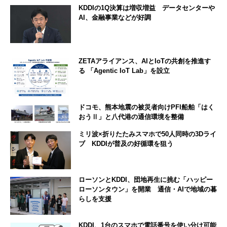
KDDIの1Q決算は増収増益 データセンターや
AI、金融事業などが好調
ZETAアライアンス、AIとIoTの共創を推進す
る 「Agentic IoT Lab」を設立
ドコモ、熊本地震の被災者向けPFI船舶「はく
おうⅡ」と八代港の通信環境を整備
ミリ波×折りたたみスマホで50人同時の3Dライ
ブ KDDIが普及の好循環を狙う
ローソンとKDDI、団地再生に挑む「ハッピー
ローソンタウン」を開業 通信・AIで地域の暮
らしを支援
KDDI、1台のスマホで電話番号を使い分け可能