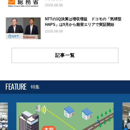
2026.08.06
NTTの1Q決算は増収増益 ドコモの「気球型
HAPS」は9月から能登エリアで実証開始
2026.08.06
記事一覧
FEATURE
特集