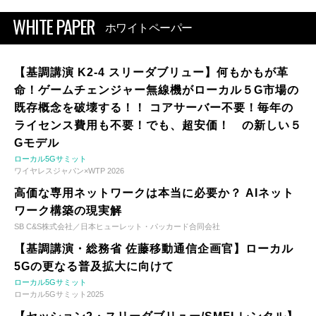
WHITE PAPER
ホワイトペーパー
【基調講演 K2-4 スリーダブリュー】何もかもが革
命！ゲームチェンジャー無線機がローカル５G市場の
既存概念を破壊する！！ コアサーバー不要！毎年の
ライセンス費用も不要！でも、超安価！ の新しい５
Gモデル
ローカル5Gサミット
ワイヤレスジャパン×WTP 2026
高価な専用ネットワークは本当に必要か？ AIネット
ワーク構築の現実解
SB C&S株式会社／日本ヒューレット・パッカード合同会社
【基調講演・総務省 佐藤移動通信企画官】ローカル
5Gの更なる普及拡大に向けて
ローカル5Gサミット
ローカル5Gサミット2025