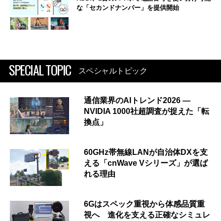
な「セカンドナンバー」を提供開始
SPECIAL TOPIC
スペシャルトピック
通信業界のAIトレンド2026 ―
NVIDIA 1000社超調査が捉えた「転
換点」
60GHz帯無線LANが自治体DXを支
える「cnWave Vシリーズ」が選ば
れる理由
6Gはスペック重視から体感品質重
視へ 進化を支える正確なシミュレ