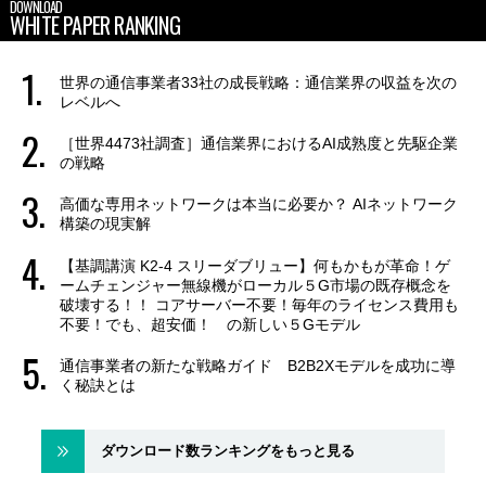
DOWNLOAD
WHITE PAPER RANKING
世界の通信事業者33社の成長戦略：通信業界の収益を次の
レベルへ
［世界4473社調査］通信業界におけるAI成熟度と先駆企業
の戦略
高価な専用ネットワークは本当に必要か？ AIネットワーク
構築の現実解
【基調講演 K2-4 スリーダブリュー】何もかもが革命！ゲ
ームチェンジャー無線機がローカル５G市場の既存概念を
破壊する！！ コアサーバー不要！毎年のライセンス費用も
不要！でも、超安価！ の新しい５Gモデル
通信事業者の新たな戦略ガイド B2B2Xモデルを成功に導
く秘訣とは
ダウンロード数ランキングをもっと見る