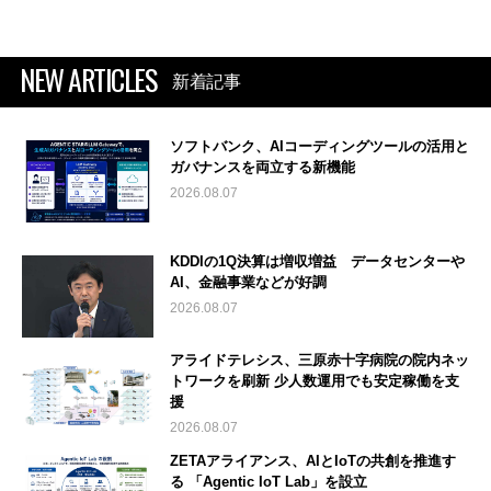
NEW ARTICLES
新着記事
ソフトバンク、AIコーディングツールの活用と
ガバナンスを両立する新機能
2026.08.07
KDDIの1Q決算は増収増益 データセンターや
AI、金融事業などが好調
2026.08.07
アライドテレシス、三原赤十字病院の院内ネッ
トワークを刷新 少人数運用でも安定稼働を支
援
2026.08.07
ZETAアライアンス、AIとIoTの共創を推進す
る 「Agentic IoT Lab」を設立