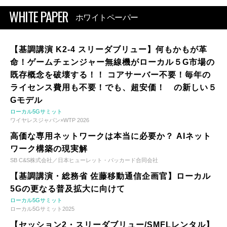
WHITE PAPER
ホワイトペーパー
【基調講演 K2-4 スリーダブリュー】何もかもが革
命！ゲームチェンジャー無線機がローカル５G市場の
既存概念を破壊する！！ コアサーバー不要！毎年の
ライセンス費用も不要！でも、超安価！ の新しい５
Gモデル
ローカル5Gサミット
ワイヤレスジャパン×WTP 2026
高価な専用ネットワークは本当に必要か？ AIネット
ワーク構築の現実解
SB C&S株式会社／日本ヒューレット・パッカード合同会社
【基調講演・総務省 佐藤移動通信企画官】ローカル
5Gの更なる普及拡大に向けて
ローカル5Gサミット
ローカル5Gサミット2025
【セッション2・スリーダブリュー/SMFLレンタル】