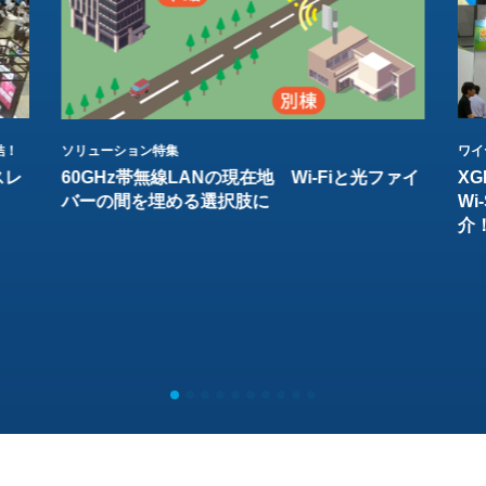
結！
ソリューション特集
ワイ
スレ
60GHz帯無線LANの現在地 Wi-Fiと光ファイ
XG
バーの間を埋める選択肢に
W
介