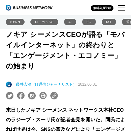
無料会員登録
IOWN
ローカル5G
AI
6G
IoT
通
ノキア シーメンスCEOが語る「モバ
イルインターネット」の終わりと
「エンゲージメント・エコノミー」
の始まり
藤井宏治（IT通信ジャーナリスト）
2012.06.01
来日したノキア シーメンス ネットワークス本社CEO
のラジーブ・スーリ氏が記者会見を開いた。同氏によ
れば世界は今、SNSの普及などにより「エンゲージメ