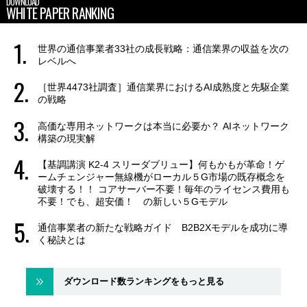
DOWNLOAD
WHITE PAPER RANKING
世界の通信事業者33社の成長戦略：通信業界の収益を次の
レベルへ
［世界4473社調査］通信業界におけるAI成熟度と先駆企業
の戦略
高価な専用ネットワークは本当に必要か？ AIネットワーク
構築の現実解
【基調講演 K2-4 スリーダブリュー】何もかもが革命！ゲ
ームチェンジャー無線機がローカル５G市場の既存概念を
破壊する！！ コアサーバー不要！毎年のライセンス費用も
不要！でも、超安価！ の新しい５Gモデル
通信事業者の新たな戦略ガイド B2B2Xモデルを成功に導
く秘訣とは
ダウンロード数ランキングをもっと見る