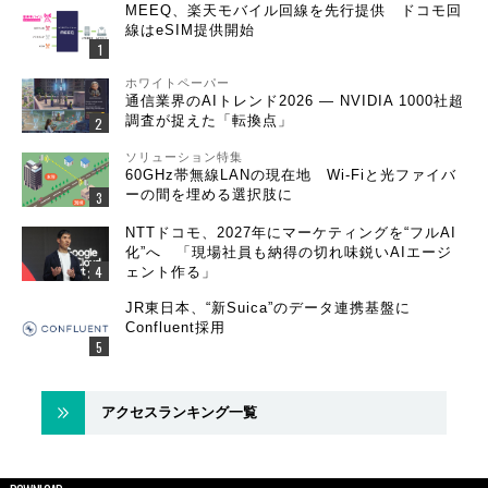
MEEQ、楽天モバイル回線を先行提供 ドコモ回
線はeSIM提供開始
ホワイトペーパー
通信業界のAIトレンド2026 ― NVIDIA 1000社超
調査が捉えた「転換点」
ソリューション特集
60GHz帯無線LANの現在地 Wi-Fiと光ファイバ
ーの間を埋める選択肢に
NTTドコモ、2027年にマーケティングを“フルAI
化”へ 「現場社員も納得の切れ味鋭いAIエージ
ェント作る」
JR東日本、“新Suica”のデータ連携基盤に
Confluent採用
アクセスランキング一覧