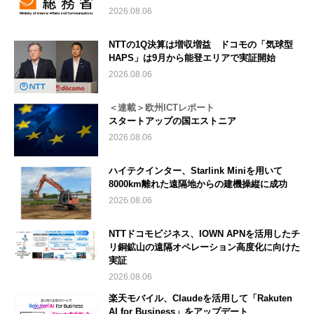
2026.08.06
NTTの1Q決算は増収増益 ドコモの「気球型
HAPS」は9月から能登エリアで実証開始
2026.08.06
＜連載＞欧州ICTレポート
スタートアップの国エストニア
2026.08.06
ハイテクインター、Starlink Miniを用いて
8000km離れた遠隔地からの建機操縦に成功
2026.08.06
NTTドコモビジネス、IOWN APNを活用したチ
リ銅鉱山の遠隔オペレーション高度化に向けた
実証
2026.08.06
楽天モバイル、Claudeを活用して「Rakuten
AI for Business」をアップデート