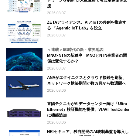
トワークを刷新 少人数運用でも安定稼働を支
援
2026.08.07
ZETAアライアンス、AIとIoTの共創を推進す
る 「Agentic IoT Lab」を設立
2026.08.07
＜連載＞6G時代の新・業界地図
MNO×NTNの新秩序 MNOとNTN事業者の関
係は変化するか？
2026.08.07
ANAがエクイニクスとクラウド接続を刷新、
ネットワーク構築期間が数カ月から数週間へ
2026.08.06
東陽テクニカがAIデータセンター向け「Ultra
Ethernet」検証機能を提供、VIAVI TestCenter
に機能追加
2026.08.06
NRIセキュア、独自開発のAI統制基盤を導入し