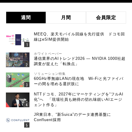
週間
月間
会員限定
MEEQ、楽天モバイル回線を先行提供 ドコモ回
線はeSIM提供開始
ホワイトペーパー
通信業界のAIトレンド2026 ― NVIDIA 1000社超
調査が捉えた「転換点」
ソリューション特集
60GHz帯無線LANの現在地 Wi-Fiと光ファイバ
ーの間を埋める選択肢に
NTTドコモ、2027年にマーケティングを“フルAI
化”へ 「現場社員も納得の切れ味鋭いAIエージ
ェント作る」
JR東日本、“新Suica”のデータ連携基盤に
Confluent採用