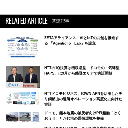
RELATED ARTICLE
関連記事
ZETAアライアンス、AIとIoTの共創を推進す
る 「Agentic IoT Lab」を設立
NTTの1Q決算は増収増益 ドコモの「気球型
HAPS」は9月から能登エリアで実証開始
NTTドコモビジネス、IOWN APNを活用したチ
リ銅鉱山の遠隔オペレーション高度化に向けた
実証
ドコモ、熊本地震の被災者向けPFI船舶「はく
おうⅡ」と八代港の通信環境を整備