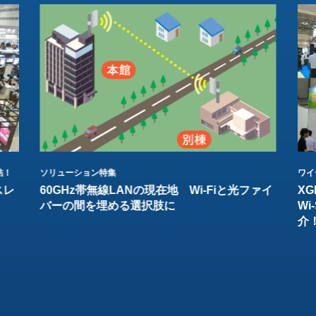
結！
ソリューション特集
ワイ
スレ
60GHz帯無線LANの現在地 Wi-Fiと光ファイ
XG
バーの間を埋める選択肢に
W
介