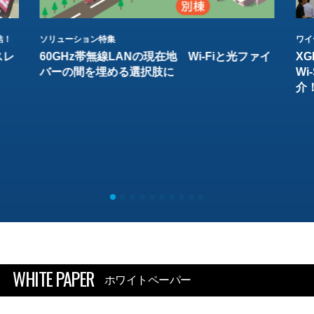
結！
ソリューション特集
ワイ
スレ
60GHz帯無線LANの現在地 Wi-Fiと光ファイ
XG
バーの間を埋める選択肢に
W
介
WHITE PAPER
ホワイトペーパー