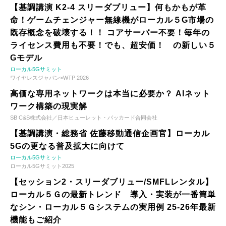
【基調講演 K2-4 スリーダブリュー】何もかもが革
命！ゲームチェンジャー無線機がローカル５G市場の
既存概念を破壊する！！ コアサーバー不要！毎年の
ライセンス費用も不要！でも、超安価！ の新しい５
Gモデル
ローカル5Gサミット
ワイヤレスジャパン×WTP 2026
高価な専用ネットワークは本当に必要か？ AIネット
ワーク構築の現実解
SB C&S株式会社／日本ヒューレット・パッカード合同会社
【基調講演・総務省 佐藤移動通信企画官】ローカル
5Gの更なる普及拡大に向けて
ローカル5Gサミット
ローカル5Gサミット2025
【セッション2・スリーダブリュー/SMFLレンタル】
ローカル５Ｇの最新トレンド 導入・実装が一番簡単
なシン・ローカル５Ｇシステムの実用例 25-26年最新
機能もご紹介