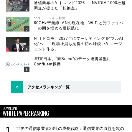
通信業界のAIトレンド2026 ― NVIDIA 1000社超
調査が捉えた「転換点」
ソリューション特集
60GHz帯無線LANの現在地 Wi-Fiと光ファイバ
ーの間を埋める選択肢に
NTTドコモ、2027年にマーケティングを“フルAI
化”へ 「現場社員も納得の切れ味鋭いAIエージ
ェント作る」
JR東日本、“新Suica”のデータ連携基盤に
Confluent採用
アクセスランキング一覧
DOWNLOAD
WHITE PAPER RANKING
世界の通信事業者33社の成長戦略：通信業界の収益を次の