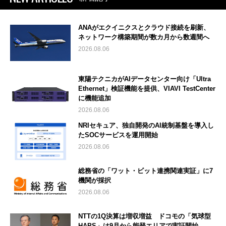
ANAがエクイニクスとクラウド接続を刷新、
ネットワーク構築期間が数カ月から数週間へ
2026.08.06
東陽テクニカがAIデータセンター向け「Ultra
Ethernet」検証機能を提供、VIAVI TestCenter
に機能追加
2026.08.06
NRIセキュア、独自開発のAI統制基盤を導入し
たSOCサービスを運用開始
2026.08.06
総務省の「ワット・ビット連携関連実証」に7
機関が採択
2026.08.06
NTTの1Q決算は増収増益 ドコモの「気球型
HAPS」は9月から能登エリアで実証開始