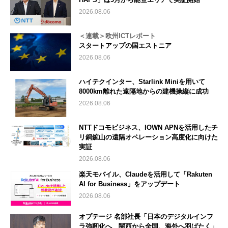
2026.08.06
＜連載＞欧州ICTレポート
スタートアップの国エストニア
2026.08.06
ハイテクインター、Starlink Miniを用いて
8000km離れた遠隔地からの建機操縦に成功
2026.08.06
NTTドコモビジネス、IOWN APNを活用したチ
リ銅鉱山の遠隔オペレーション高度化に向けた
実証
2026.08.06
楽天モバイル、Claudeを活用して「Rakuten
AI for Business」をアップデート
2026.08.06
オプテージ 名部社長「日本のデジタルインフ
ラ強靭化へ 関西から全国、海外へ羽ばたく」