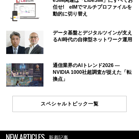
eSIM関連は「LibeSIM」にすべてお
任せ! eIMでマルチプロファイルを
動的に切り替え
データ基盤とデジタルツインが支え
るAI時代の自律型ネットワーク運用
通信業界のAIトレンド2026 ―
NVIDIA 1000社超調査が捉えた「転
換点」
スペシャルトピック一覧
NEW ARTICLES
新着記事