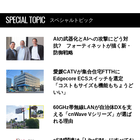
SPECIAL TOPIC
スペシャルトピック
AIの武器化とAIへの攻撃にどう対
抗? フォーティネットが描く新・
防御戦略
愛媛CATVが集合住宅FTTHに
Edgecore ECSスイッチを選定
「コストもサイズも機能もちょうど
いい」
60GHz帯無線LANが自治体DXを支
える「cnWave Vシリーズ」が選ば
れる理由