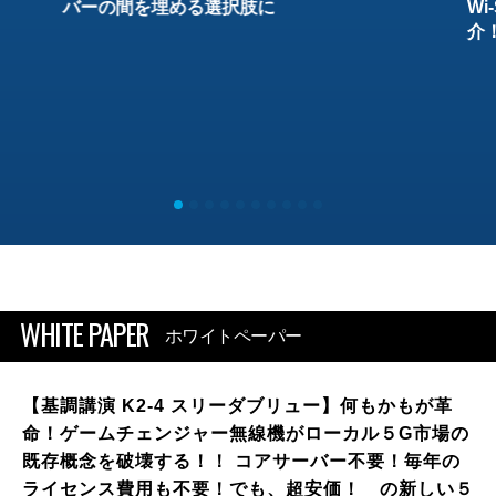
バーの間を埋める選択肢に
W
介
WHITE PAPER
ホワイトペーパー
【基調講演 K2-4 スリーダブリュー】何もかもが革
命！ゲームチェンジャー無線機がローカル５G市場の
既存概念を破壊する！！ コアサーバー不要！毎年の
ライセンス費用も不要！でも、超安価！ の新しい５