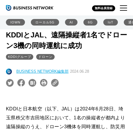
無料会員登録
IOWN
ローカル5G
AI
6G
IoT
通
KDDIとJAL、遠隔操縦者1名でドロー
ン3機の同時運航に成功
KDDIグループ
ドローン
BUSINESS NETWORK編集部
2024.06.28
KDDIと日本航空（以下、JAL）は2024年6月28日、埼
玉県秩父市吉田地区において、1名の操縦者が都内より
遠隔操縦のうえ、ドローン3機体を同時運航し、防災用