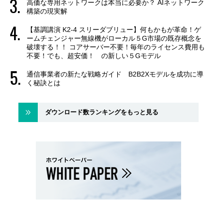
高価な専用ネットワークは本当に必要か？ AIネットワーク
構築の現実解
【基調講演 K2-4 スリーダブリュー】何もかもが革命！ゲ
ームチェンジャー無線機がローカル５G市場の既存概念を
破壊する！！ コアサーバー不要！毎年のライセンス費用も
不要！でも、超安価！ の新しい５Gモデル
通信事業者の新たな戦略ガイド B2B2Xモデルを成功に導
く秘訣とは
ダウンロード数ランキングをもっと見る