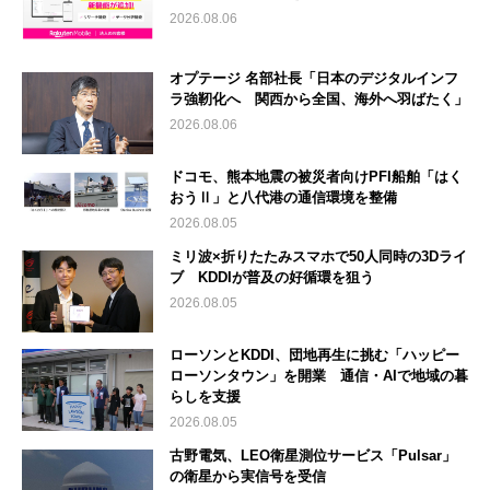
2026.08.06
オプテージ 名部社長「日本のデジタルインフ
ラ強靭化へ 関西から全国、海外へ羽ばたく」
2026.08.06
ドコモ、熊本地震の被災者向けPFI船舶「はく
おうⅡ」と八代港の通信環境を整備
2026.08.05
ミリ波×折りたたみスマホで50人同時の3Dライ
ブ KDDIが普及の好循環を狙う
2026.08.05
ローソンとKDDI、団地再生に挑む「ハッピー
ローソンタウン」を開業 通信・AIで地域の暮
らしを支援
2026.08.05
古野電気、LEO衛星測位サービス「Pulsar」
の衛星から実信号を受信