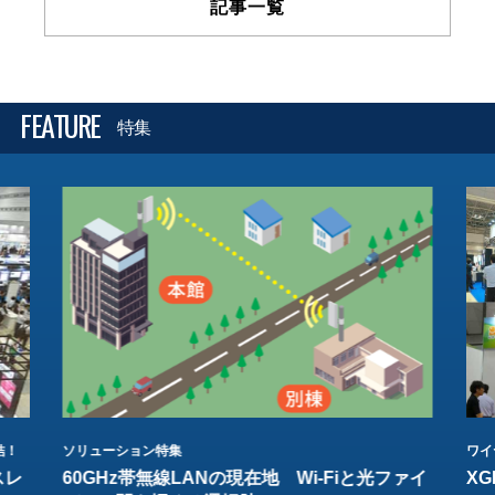
記事一覧
FEATURE
特集
結！
ソリューション特集
ワイ
スレ
60GHz帯無線LANの現在地 Wi-Fiと光ファイ
XG