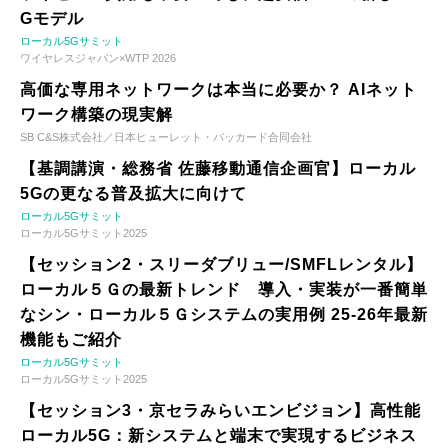
Gモデル
ローカル5Gサミット
ワイヤレスジャパン×WTP 2026
高価な専用ネットワークは本当に必要か？ AIネット
ワーク構築の現実解
SB C&S株式会社／日本ヒューレット・パッカード合同会社
【基調講演・総務省 佐藤移動通信企画官】ローカル
5Gの更なる普及拡大に向けて
ローカル5Gサミット
ローカル5Gサミット2025
【セッション2・スリーダブリュー/SMFLレンタル】
ローカル５Ｇの最新トレンド 導入・実装が一番簡単
なシン・ローカル５Ｇシステムの実用例 25-26年最新
機能もご紹介
ローカル5Gサミット
ローカル5Gサミット2025
【セッション3・京セラみらいエンビジョン】高性能
ローカル5G：新システムと端末で実現するビジネス