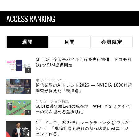
ACCESS RANKING
週間
月間
会員限定
MEEQ、楽天モバイル回線を先行提供 ドコモ回
線はeSIM提供開始
ホワイトペーパー
通信業界のAIトレンド2026 ― NVIDIA 1000社超
調査が捉えた「転換点」
ソリューション特集
60GHz帯無線LANの現在地 Wi-Fiと光ファイバ
ーの間を埋める選択肢に
NTTドコモ、2027年にマーケティングを“フルAI
化”へ 「現場社員も納得の切れ味鋭いAIエージ
ェント作る」