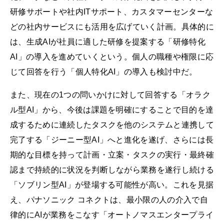
研修サポートや社内ITサポート、カスタマーセンターな
どの社内サービスにも活用を広げていく計画。具体的に
は、生成AIが社員に適した研修を提案する「研修特化
AI」の導入を進めていくという。個人の職種や権限に応
じて回答を行う「個人特化AI」の導入も検討中だ。
また、現在の1つの問いかけに対して回答する「オラク
ル型AI」から、今後は課題を明確にすることで目的を達
成するために連続したタスクを他のシステムと連携して
完了する「ジーニー型AI」へと進化を遂げ、さらには⾧
期的な目標を持って計画・立案・タスクの実行・最終確
認まで持続的に状況を判断しながら業務を遂行し続ける
「ソブリン型AI」が登場する可能性が高い。これを見据
え、パナソニック コネクトは、最小限の人の介入で自
律的にAIが業務をこなす「オートノマスエンタープライ