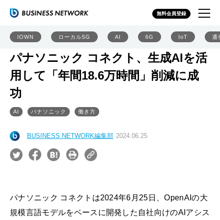
無料会員登録
IOWN
ローカル5G
AI
6G
IoT
通
パナソニック コネクト、生成AIを活
用して「年間18.6万時間」削減に成
功
AI
パナソニック
働き方
BUSINESS NETWORK編集部
2024.06.25
パナソニック コネクトは2024年6月25日、OpenAIの大
規模言語モデルをベースに開発した自社向けのAIアシス