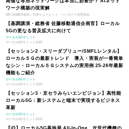
高価な専用ネットワークは本当に必要か？ AIネット
ワーク構築の現実解
SB C&S株式会社／日本ヒューレット・パッカード合同会社
【基調講演・総務省 佐藤移動通信企画官】ローカル
5Gの更なる普及拡大に向けて
ローカル5Gサミット
ローカル5Gサミット2025
【セッション2・スリーダブリュー/SMFLレンタル】
ローカル５Ｇの最新トレンド 導入・実装が一番簡単
なシン・ローカル５Ｇシステムの実用例 25-26年最新
機能もご紹介
ローカル5Gサミット
ローカル5Gサミット2025
【セッション3・京セラみらいエンビジョン】高性能
ローカル5G：新システムと端末で実現するビジネス
革新
ローカル5Gサミット
ローカル5Gサミット2025
【iD】ローカル5G基地局 All-In-One、次世代機種の