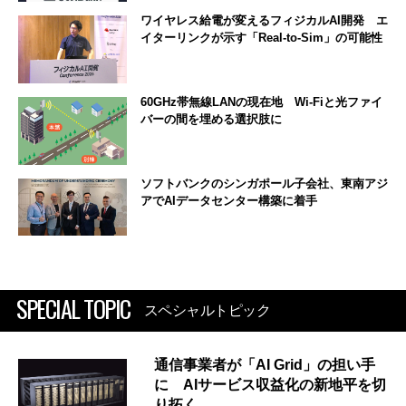
ワイヤレス給電が変えるフィジカルAI開発 エ
イターリンクが示す「Real-to-Sim」の可能性
60GHz帯無線LANの現在地 Wi-Fiと光ファイ
バーの間を埋める選択肢に
ソフトバンクのシンガポール子会社、東南アジ
アでAIデータセンター構築に着手
SPECIAL TOPIC
スペシャルトピック
通信事業者が「AI Grid」の担い手
に AIサービス収益化の新地平を切
り拓く