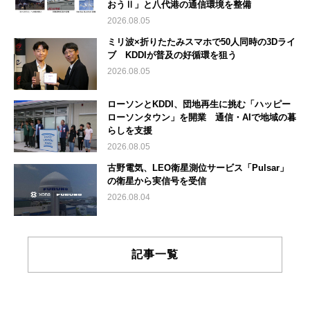
おうⅡ」と八代港の通信環境を整備
2026.08.05
ミリ波×折りたたみスマホで50人同時の3Dライ
ブ KDDIが普及の好循環を狙う
2026.08.05
ローソンとKDDI、団地再生に挑む「ハッピー
ローソンタウン」を開業 通信・AIで地域の暮
らしを支援
2026.08.05
古野電気、LEO衛星測位サービス「Pulsar」
の衛星から実信号を受信
2026.08.04
記事一覧