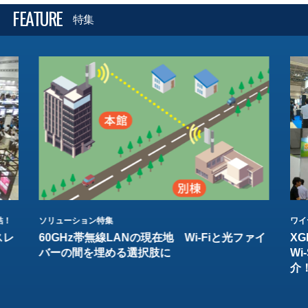
FEATURE
特集
結！
ソリューション特集
ワイ
スレ
60GHz帯無線LANの現在地 Wi-Fiと光ファイ
XG
バーの間を埋める選択肢に
W
介