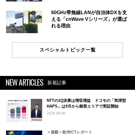
60GHz帯無線LANが自治体DXを支
える「cnWave Vシリーズ」が選ば
れる理由
スペシャルトピック一覧
NEW ARTICLES
新着記事
NTTの1Q決算は増収増益 ドコモの「気球型
HAPS」は9月から能登エリアで実証開始
2026.08.06
＜連載＞欧州ICTレポート