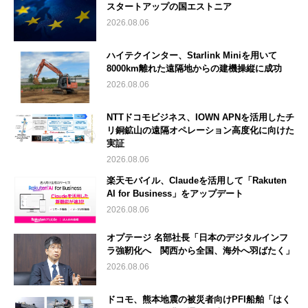
スタートアップの国エストニア
2026.08.06
ハイテクインター、Starlink Miniを用いて
8000km離れた遠隔地からの建機操縦に成功
2026.08.06
NTTドコモビジネス、IOWN APNを活用したチ
リ銅鉱山の遠隔オペレーション高度化に向けた
実証
2026.08.06
楽天モバイル、Claudeを活用して「Rakuten
AI for Business」をアップデート
2026.08.06
オプテージ 名部社長「日本のデジタルインフ
ラ強靭化へ 関西から全国、海外へ羽ばたく」
2026.08.06
ドコモ、熊本地震の被災者向けPFI船舶「はく