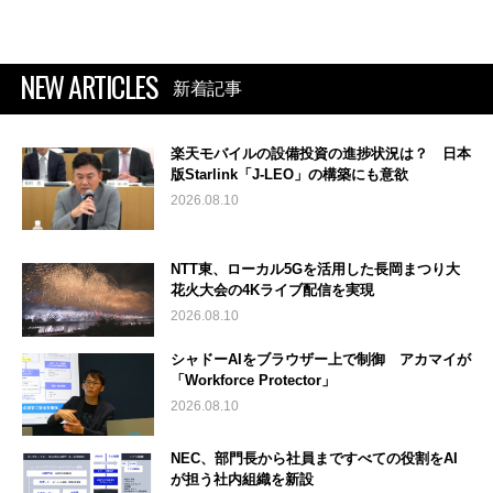
NEW ARTICLES
新着記事
楽天モバイルの設備投資の進捗状況は？ 日本
版Starlink「J-LEO」の構築にも意欲
2026.08.10
NTT東、ローカル5Gを活用した長岡まつり大
花火大会の4Kライブ配信を実現
2026.08.10
シャドーAIをブラウザー上で制御 アカマイが
「Workforce Protector」
2026.08.10
NEC、部門長から社員まですべての役割をAI
が担う社内組織を新設