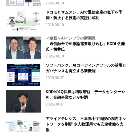
2026.08.10
ドコモとサムスン、AIで通信速度の低下を予
測・防止する技術の実証に成功
2026.08.10
＜連載＞AIインフラの新潮流
「通信融合でAI推論需要取り込む」KDDI 佐藤
氏・桜井氏
2026.08.10
ソフトバンク、AIコーディングツールの活用と
ガバナンスを両立する新機能
2026.08.07
KDDIの1Q決算は増収増益 データセンターや
AI、金融事業などが好調
2026.08.07
アライドテレシス、三原赤十字病院の院内ネッ
トワークを刷新 少人数運用でも安定稼働を支
援