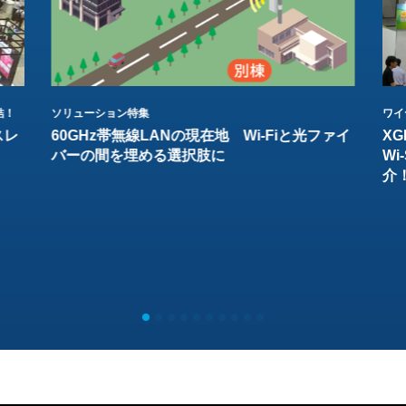
結！
ソリューション特集
ワイ
スレ
60GHz帯無線LANの現在地 Wi-Fiと光ファイ
XG
バーの間を埋める選択肢に
W
介