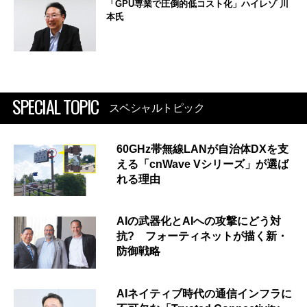
「GPU専業で圧倒的低コスト化」ハイレゾ 川
本氏
SPECIAL TOPIC
スペシャルトピック
60GHz帯無線LANが自治体DXを支
える「cnWave Vシリーズ」が選ば
れる理由
AIの武器化とAIへの攻撃にどう対
抗? フォーティネットが描く新・
防御戦略
AIネイティブ時代の通信インフラに