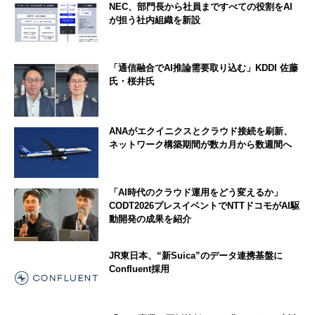
NEC、部門長から社員まですべての役割をAI
が担う社内組織を新設
「通信融合でAI推論需要取り込む」KDDI 佐藤
氏・桜井氏
ANAがエクイニクスとクラウド接続を刷新、
ネットワーク構築期間が数カ月から数週間へ
「AI時代のクラウド運用をどう変えるか」
CODT2026プレスイベントでNTTドコモがAI駆
動開発の成果を紹介
JR東日本、“新Suica”のデータ連携基盤に
Confluent採用