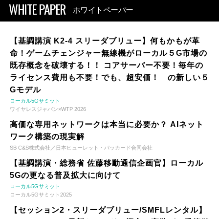
WHITE PAPER
ホワイトペーパー
【基調講演 K2-4 スリーダブリュー】何もかもが革
命！ゲームチェンジャー無線機がローカル５G市場の
既存概念を破壊する！！ コアサーバー不要！毎年の
ライセンス費用も不要！でも、超安価！ の新しい５
Gモデル
ローカル5Gサミット
ワイヤレスジャパン×WTP 2026
高価な専用ネットワークは本当に必要か？ AIネット
ワーク構築の現実解
SB C&S株式会社／日本ヒューレット・パッカード合同会社
【基調講演・総務省 佐藤移動通信企画官】ローカル
5Gの更なる普及拡大に向けて
ローカル5Gサミット
ローカル5Gサミット2025
【セッション2・スリーダブリュー/SMFLレンタル】