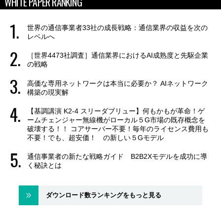
WHITE PAPER RANKING
世界の通信事業者33社の成長戦略：通信業界の収益を次の
レベルへ
［世界4473社調査］通信業界におけるAI成熟度と先駆企業
の戦略
高価な専用ネットワークは本当に必要か？ AIネットワーク
構築の現実解
【基調講演 K2-4 スリーダブリュー】何もかもが革命！ゲ
ームチェンジャー無線機がローカル５G市場の既存概念を
破壊する！！ コアサーバー不要！毎年のライセンス費用も
不要！でも、超安価！ の新しい５Gモデル
通信事業者の新たな戦略ガイド B2B2Xモデルを成功に導
く秘訣とは
ダウンロード数ランキングをもっと見る