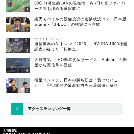
60GHz帯無線LANの現在地 Wi-Fiと光ファイバ
ーの間を埋める選択肢に
楽天モバイルの設備投資の進捗状況は？ 日本版
Starlink「J-LEO」の構築にも意欲
ホワイトペーパー
通信業界のAIトレンド2026 ― NVIDIA 1000社超
調査が捉えた「転換点」
古野電気、LEO衛星測位サービス「Pulsar」の衛
星から実信号を受信
衛星コンステ、日本の勝ち筋は「負けないこ
と」 宇宙開発の最新動向を三菱総研が解説
アクセスランキング一覧
DOWNLOAD