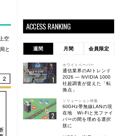
ACCESS RANKING
、上空
週間
月間
会員限定
線局と
ホワイトペーパー
通信業界のAIトレンド
2026 ― NVIDIA 1000
社超調査が捉えた「転
換点」
ソリューション特集
60GHz帯無線LANの現
在地 Wi-Fiと光ファイ
バーの間を埋める選択
肢に