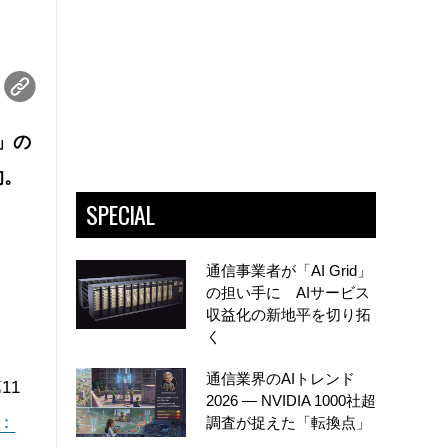
用」の
的。
SPECIAL
通信事業者が「AI Grid」
の担い手に AIサービス
収益化の新地平を切り拓
く
通信業界のAIトレンド
11
2026 ― NVIDIA 1000社超
：
調査が捉えた「転換点」