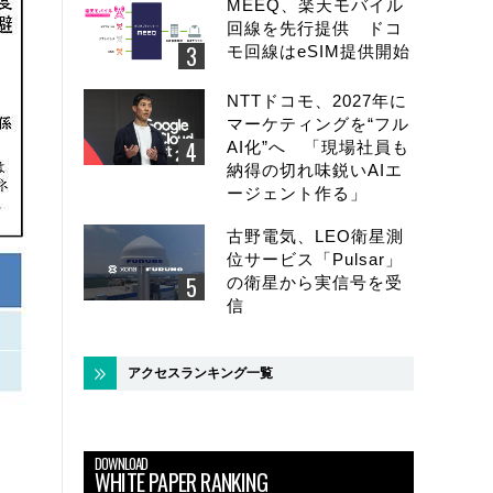
MEEQ、楽天モバイル
回線を先行提供 ドコ
モ回線はeSIM提供開始
NTTドコモ、2027年に
マーケティングを“フル
AI化”へ 「現場社員も
納得の切れ味鋭いAIエ
ージェント作る」
古野電気、LEO衛星測
位サービス「Pulsar」
の衛星から実信号を受
信
アクセスランキング一覧
DOWNLOAD
WHITE PAPER RANKING