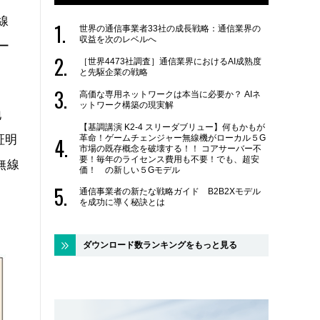
線
世界の通信事業者33社の成長戦略：通信業界の
収益を次のレベルへ
レー
［世界4473社調査］通信業界におけるAI成熟度
。
と先駆企業の戦略
高価な専用ネットワークは本当に必要か？ AIネ
ットワーク構築の現実解
地
【基調講演 K2-4 スリーダブリュー】何もかもが
証明
革命！ゲームチェンジャー無線機がローカル５G
市場の既存概念を破壊する！！ コアサーバー不
要！毎年のライセンス費用も不要！でも、超安
無線
価！ の新しい５Gモデル
通信事業者の新たな戦略ガイド B2B2Xモデル
を成功に導く秘訣とは
ダウンロード数ランキングをもっと見る