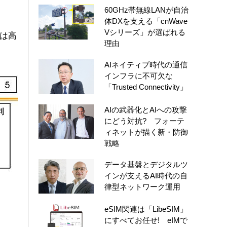
60GHz帯無線LANが自治
体DXを支える「cnWave
Vシリーズ」が選ばれる
Nは高
理由
AIネイティブ時代の通信
インフラに不可欠な
「Trusted Connectivity」
AIの武器化とAIへの攻撃
にどう対抗? フォーテ
ィネットが描く新・防御
戦略
データ基盤とデジタルツ
インが支えるAI時代の自
律型ネットワーク運用
eSIM関連は「LibeSIM」
にすべてお任せ! eIMで