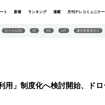
ート
新着
ランキング
連載
月刊テレコミュニケー
ローカル5G
AI
6G
IoT
通信事業者向け
上空利用」制度化へ検討開始、ドロ