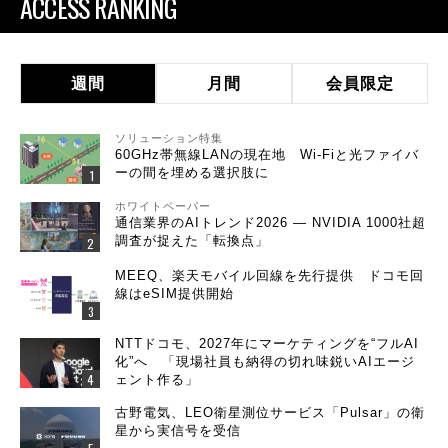
ACCESS RANKING
週間
月間
会員限定
ソリューション特集
60GHz帯無線LANの現在地 Wi-Fiと光ファイバ
ーの間を埋める選択肢に
ホワイトペーパー
通信業界のAIトレンド2026 ― NVIDIA 1000社超
調査が捉えた「転換点」
MEEQ、楽天モバイル回線を先行提供 ドコモ回
線はeSIM提供開始
NTTドコモ、2027年にマーケティングを“フルAI
化”へ 「現場社員も納得の切れ味鋭いAIエージ
ェント作る」
古野電気、LEO衛星測位サービス「Pulsar」の衛
星から実信号を受信