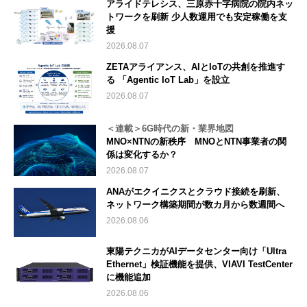
アライドテレシス、三原赤十字病院の院内ネッ
トワークを刷新 少人数運用でも安定稼働を支
援
2026.08.07
ZETAアライアンス、AIとIoTの共創を推進す
る 「Agentic IoT Lab」を設立
2026.08.07
＜連載＞6G時代の新・業界地図
MNO×NTNの新秩序 MNOとNTN事業者の関
係は変化するか？
2026.08.07
ANAがエクイニクスとクラウド接続を刷新、
ネットワーク構築期間が数カ月から数週間へ
2026.08.06
東陽テクニカがAIデータセンター向け「Ultra
Ethernet」検証機能を提供、VIAVI TestCenter
に機能追加
2026.08.06