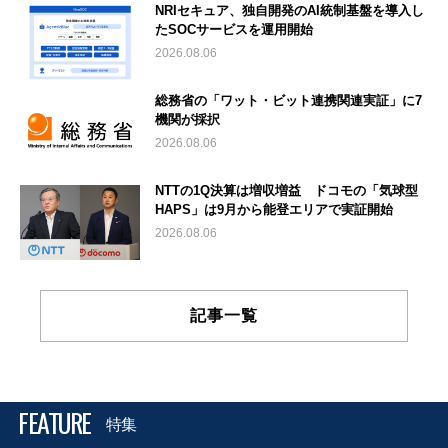
NRIセキュア、独自開発のAI統制基盤を導入し
たSOCサービスを運用開始
2026.08.06
総務省の「ワット・ビット連携関連実証」に7
機関が採択
2026.08.06
NTTの1Q決算は増収増益 ドコモの「気球型
HAPS」は9月から能登エリアで実証開始
2026.08.06
記事一覧
FEATURE
特集