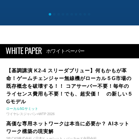
WHITE PAPER
ホワイトペーパー
【基調講演 K2-4 スリーダブリュー】何もかもが革
命！ゲームチェンジャー無線機がローカル５G市場の
既存概念を破壊する！！ コアサーバー不要！毎年の
ライセンス費用も不要！でも、超安価！ の新しい５
Gモデル
ローカル5Gサミット
ワイヤレスジャパン×WTP 2026
高価な専用ネットワークは本当に必要か？ AIネット
ワーク構築の現実解
SB C&S株式会社／日本ヒューレット・パッカード合同会社