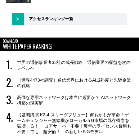
アクセスランキング一覧
DOWNLOAD
WHITE PAPER RANKING
世界の通信事業者33社の成長戦略：通信業界の収益を次の
レベルへ
［世界4473社調査］通信業界におけるAI成熟度と先駆企業
の戦略
高価な専用ネットワークは本当に必要か？ AIネットワーク
構築の現実解
【基調講演 K2-4 スリーダブリュー】何もかもが革命！ゲ
ームチェンジャー無線機がローカル５G市場の既存概念を
破壊する！！ コアサーバー不要！毎年のライセンス費用も
不要！でも、超安価！ の新しい５Gモデル