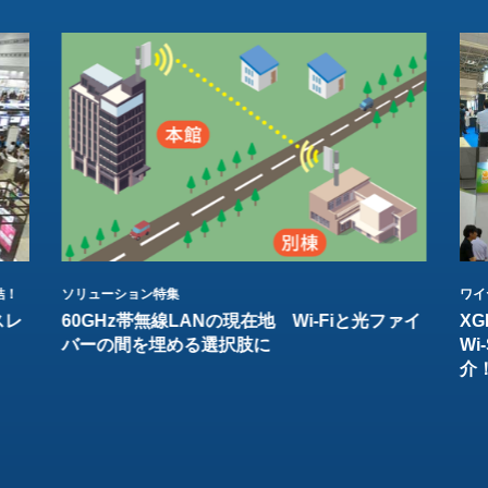
結！
ソリューション特集
ワイ
スレ
60GHz帯無線LANの現在地 Wi-Fiと光ファイ
XG
バーの間を埋める選択肢に
W
介