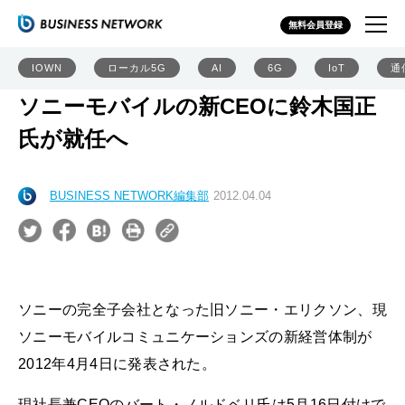
無料会員登録
IOWN
ローカル5G
AI
6G
IoT
通
ソニーモバイルの新CEOに鈴木国正
氏が就任へ
BUSINESS NETWORK編集部
2012.04.04
ソニーの完全子会社となった旧ソニー・エリクソン、現
ソニーモバイルコミュニケーションズの新経営体制が
2012年4月4日に発表された。
現社長兼CEOのバート・ノルドベリ氏は5月16日付けで