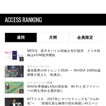
ACCESS RANKING
週間
月間
会員限定
MEEQ、楽天モバイル回線を先行提供 ドコモ回
線はeSIM提供開始
ホワイトペーパー
通信業界のAIトレンド2026 ― NVIDIA 1000社超
調査が捉えた「転換点」
ソリューション特集
60GHz帯無線LANの現在地 Wi-Fiと光ファイバ
ーの間を埋める選択肢に
NTTドコモ、2027年にマーケティングを“フルAI
化”へ 「現場社員も納得の切れ味鋭いAIエージ