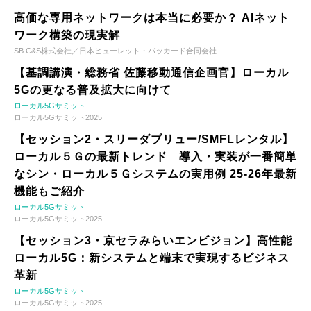
高価な専用ネットワークは本当に必要か？ AIネット
ワーク構築の現実解
SB C&S株式会社／日本ヒューレット・パッカード合同会社
【基調講演・総務省 佐藤移動通信企画官】ローカル
5Gの更なる普及拡大に向けて
ローカル5Gサミット
ローカル5Gサミット2025
【セッション2・スリーダブリュー/SMFLレンタル】
ローカル５Ｇの最新トレンド 導入・実装が一番簡単
なシン・ローカル５Ｇシステムの実用例 25-26年最新
機能もご紹介
ローカル5Gサミット
ローカル5Gサミット2025
【セッション3・京セラみらいエンビジョン】高性能
ローカル5G：新システムと端末で実現するビジネス
革新
ローカル5Gサミット
ローカル5Gサミット2025