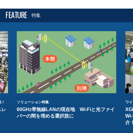
FEATURE
特集
結！
ソリューション特集
ワイ
スレ
60GHz帯無線LANの現在地 Wi-Fiと光ファイ
XG
バーの間を埋める選択肢に
W
介