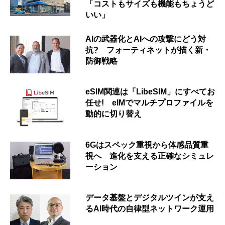
「コストもサイズも機能もちょうど
いい」
AIの武器化とAIへの攻撃にどう対
抗? フォーティネットが描く新・
防御戦略
eSIM関連は「LibeSIM」にすべてお
任せ! eIMでマルチプロファイルを
動的に切り替え
6Gはスペック重視から体感品質重
視へ 進化を支える正確なシミュレ
ーション
データ基盤とデジタルツインが支え
るAI時代の自律型ネットワーク運用