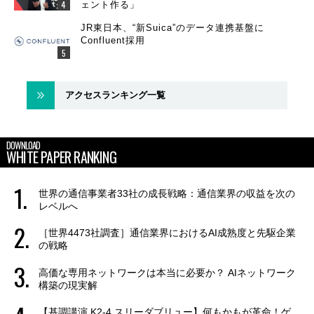
ェント作る」
JR東日本、“新Suica”のデータ連携基盤に
Confluent採用
アクセスランキング一覧
DOWNLOAD
WHITE PAPER RANKING
世界の通信事業者33社の成長戦略：通信業界の収益を次の
レベルへ
［世界4473社調査］通信業界におけるAI成熟度と先駆企業
の戦略
高価な専用ネットワークは本当に必要か？ AIネットワーク
構築の現実解
【基調講演 K2-4 スリーダブリュー】何もかもが革命！ゲ