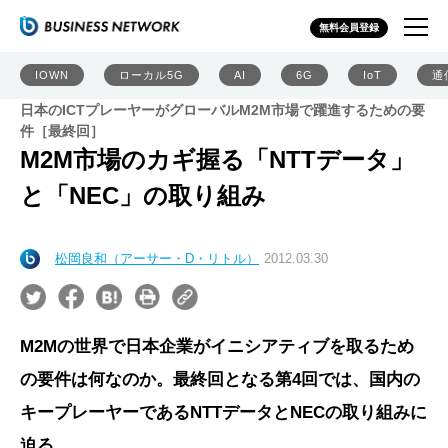
無料会員登録
IOWN
ローカル5G
AI
6G
IoT
通
日本のICTプレーヤーがグローバルM2M市場で躍進するための要
件［最終回］
M2M市場のカギ握る「NTTデータ」
と「NEC」の取り組み
松岡良和（アーサー・D・リトル）
2012.03.30
M2Mの世界で日本企業がイニシアティブを取るため
の要件は何なのか。最終回となる第4回では、国内の
キープレーヤーであるNTTデータとNECの取り組みに
迫る。