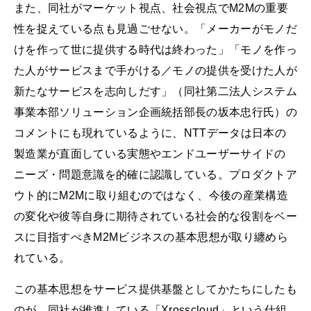
また、同社がマーケット視点、社会視点でM2Mの重要
性を捉えている点も見過ごせない。「メーカーがモノだ
けを作って世に提供する時代は終わった」「モノを作っ
た人がサービスまで手がける／モノの提供を受けた人が
新たなサービスを志向しだす」（同社第二法人システム
事業本部ソリューション企画統括部長の坂本忠行氏）の
コメントにも現れているように、NTTデータは日本の
製造業が直面している実態やエンドユーザーサイドの
ニーズ・問題意識を的確に認識している。プロダクトア
ウト的にM2Mに取り組むのではなく、今後の産業構造
の変化や彼等自身に期待されている社会的な役割をベー
スに目指すべきM2Mビジネスの基本思想が取り纏めら
れている。
この基本思想をサービス提供基盤としてかたちにしたも
のが、同社が推進している「Xrosscloud」という仕組