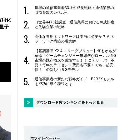
世界の通信事業者33社の成長戦略：通信業界の
収益を次のレベルへ
実用化
［世界4473社調査］通信業界におけるAI成熟度
万量子
と先駆企業の戦略
高価な専用ネットワークは本当に必要か？ AIネ
ットワーク構築の現実解
【基調講演 K2-4 スリーダブリュー】何もかもが
革命！ゲームチェンジャー無線機がローカル５G
市場の既存概念を破壊する！！ コアサーバー不
要！毎年のライセンス費用も不要！でも、超安
価！ の新しい５Gモデル
通信事業者の新たな戦略ガイド B2B2Xモデル
を成功に導く秘訣とは
ダウンロード数ランキングをもっと見る