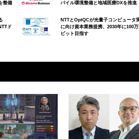
を整備
バイル環境整備と地域医療DXを推進
る
NTTとOptQCが光量子コンピュータ
NTTド
に向け資本業務提携、2030年に100
ビット目指す