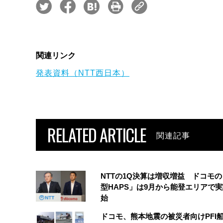
関連リンク
発表資料（NTT西日本）
RELATED ARTICLE
関連記事
NTTの1Q決算は増収増益 ドコモ
型HAPS」は9月から能登エリアで
始
ドコモ、熊本地震の被災者向けPFI