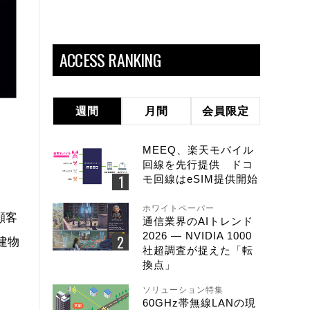
ACCESS RANKING
週間
月間
会員限定
MEEQ、楽天モバイル
回線を先行提供 ドコ
モ回線はeSIM提供開始
ホワイトペーパー
顧客
通信業界のAIトレンド
2026 ― NVIDIA 1000
建物
社超調査が捉えた「転
換点」
ソリューション特集
60GHz帯無線LANの現