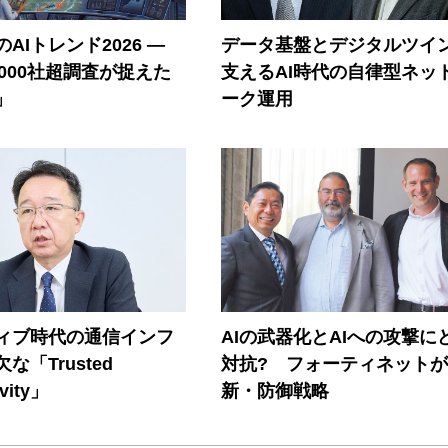
AIトレンド2026 ―
データ基盤とデジタルツイ
A 1000社超調査が捉えた
支えるAI時代の自律型ネッ
」
ーク運用
ティブ時代の通信インフ
AIの武器化とAIへの攻撃に
な「Trusted
対抗? フォーティネット
vity」
新・防御戦略