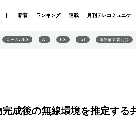
ート
新着
ランキング
連載
月刊テレコミュニケー
ローカル5G
AI
6G
IoT
通信事業者向け
物完成後の無線環境を推定する