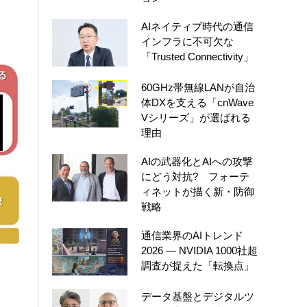
AIネイティブ時代の通信
インフラに不可欠な
「Trusted Connectivity」
60GHz帯無線LANが自治
体DXを支える「cnWave
Vシリーズ」が選ばれる
理由
AIの武器化とAIへの攻撃
にどう対抗? フォーテ
ィネットが描く新・防御
戦略
通信業界のAIトレンド
2026 ― NVIDIA 1000社超
調査が捉えた「転換点」
データ基盤とデジタルツ