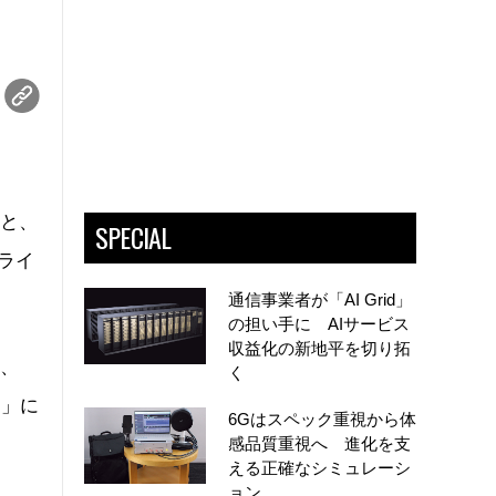
」と、
SPECIAL
ライ
通信事業者が「AI Grid」
の担い手に AIサービス
収益化の新地平を切り拓
し、
く
P」に
6Gはスペック重視から体
感品質重視へ 進化を支
える正確なシミュレーシ
ョン