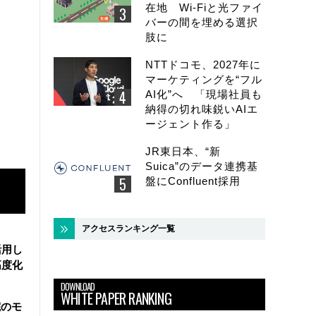
在地 Wi-Fiと光ファイ
バーの間を埋める選択
肢に
NTTドコモ、2027年に
マーケティングを“フル
AI化”へ 「現場社員も
納得の切れ味鋭いAIエ
ージェント作る」
JR東日本、“新
Suica”のデータ連携基
盤にConfluent採用
アクセスランキング一覧
活用し
高度化
DOWNLOAD
WHITE PAPER RANKING
院のモ