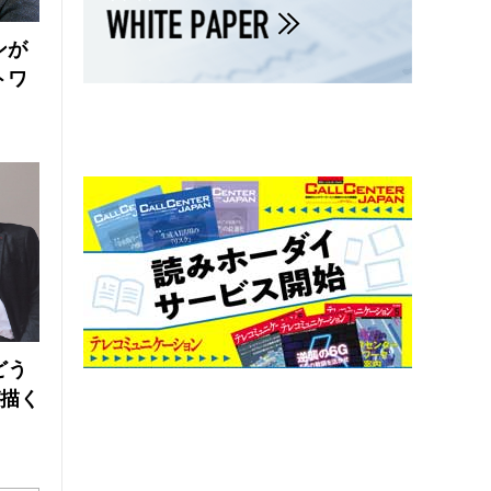
ンが
トワ
どう
が描く