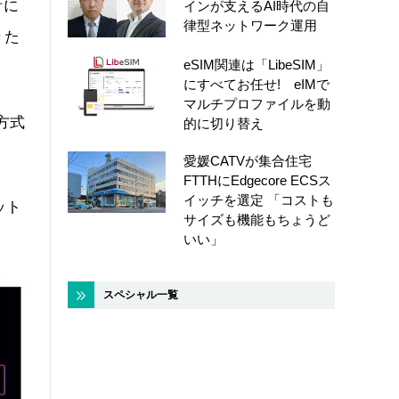
計に
インが支えるAI時代の自
律型ネットワーク運用
きた
eSIM関連は「LibeSIM」
にすべてお任せ! eIMで
マルチプロファイルを動
方式
的に切り替え
愛媛CATVが集合住宅
FTTHにEdgecore ECSス
イッチを選定 「コストも
ット
サイズも機能もちょうど
いい」
スペシャル一覧