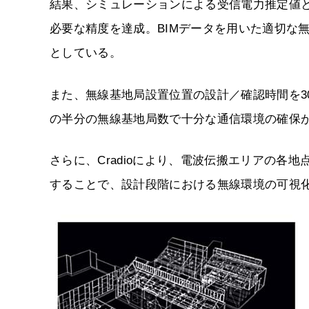
結果、シミュレーションによる受信電力推定値と
必要な精度を達成。BIMデータを用いた適切な
としている。
また、無線基地局設置位置の設計／確認時間を3
の半分の無線基地局数で十分な通信環境の確保
さらに、Cradioにより、電波伝搬エリアの各
することで、設計段階における無線環境の可視