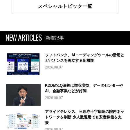
スペシャルトピック一覧
NEW ARTICLES
新着記事
ソフトバンク、AIコーディングツールの活用と
ガバナンスを両立する新機能
2026.08.07
KDDIの1Q決算は増収増益 データセンターや
AI、金融事業などが好調
2026.08.07
アライドテレシス、三原赤十字病院の院内ネッ
トワークを刷新 少人数運用でも安定稼働を支
援
2026.08.07