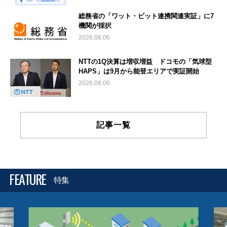
総務省の「ワット・ビット連携関連実証」に7
機関が採択
2026.08.06
NTTの1Q決算は増収増益 ドコモの「気球型
HAPS」は9月から能登エリアで実証開始
2026.08.06
記事一覧
FEATURE
特集