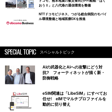
ドコモ、熊本地震の被災者向けPFI船舶「はく
おうⅡ」と八代港の通信環境を整備
NTTドコモビジネス、つがる総合病院のモバイ
ル環境整備と地域医療DXを推進
SPECIAL TOPIC
スペシャルトピック
AIの武器化とAIへの攻撃にどう対
抗? フォーティネットが描く新・
防御戦略
eSIM関連は「LibeSIM」にすべてお
任せ! eIMでマルチプロファイルを
動的に切り替え