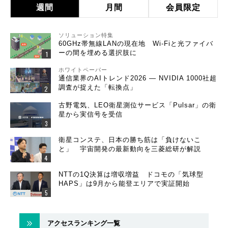
週間
月間
会員限定
ソリューション特集
60GHz帯無線LANの現在地 Wi-Fiと光ファイバ
ーの間を埋める選択肢に
ホワイトペーパー
通信業界のAIトレンド2026 ― NVIDIA 1000社超
調査が捉えた「転換点」
古野電気、LEO衛星測位サービス「Pulsar」の衛
星から実信号を受信
衛星コンステ、日本の勝ち筋は「負けないこ
と」 宇宙開発の最新動向を三菱総研が解説
NTTの1Q決算は増収増益 ドコモの「気球型
HAPS」は9月から能登エリアで実証開始
アクセスランキング一覧