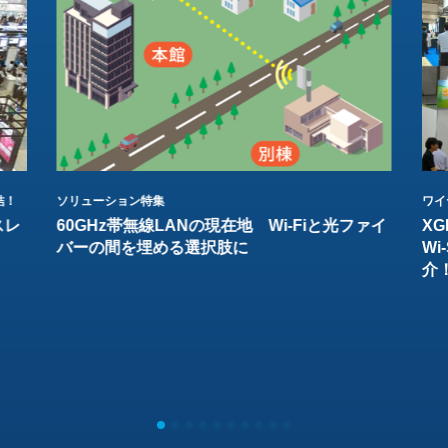
結！
ソリューション特集
ワイ
スレ
60GHz帯無線LANの現在地 Wi-Fiと光ファイ
XG
バーの間を埋める選択肢に
W
介