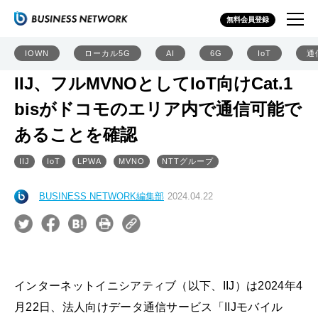
無料会員登録
IOWN
ローカル5G
AI
6G
IoT
通
IIJ、フルMVNOとしてIoT向けCat.1
bisがドコモのエリア内で通信可能で
あることを確認
IIJ
IoT
LPWA
MVNO
NTTグループ
BUSINESS NETWORK編集部
2024.04.22
インターネットイニシアティブ（以下、IIJ）は2024年4
月22日、法人向けデータ通信サービス「IIJモバイル