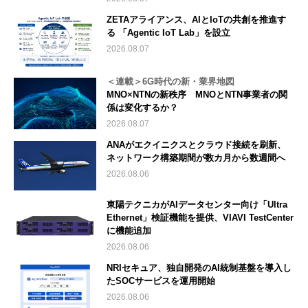
ZETAアライアンス、AIとIoTの共創を推進す
る 「Agentic IoT Lab」を設立
2026.08.07
＜連載＞6G時代の新・業界地図
MNO×NTNの新秩序 MNOとNTN事業者の関
係は変化するか？
2026.08.07
ANAがエクイニクスとクラウド接続を刷新、
ネットワーク構築期間が数カ月から数週間へ
2026.08.06
東陽テクニカがAIデータセンター向け「Ultra
Ethernet」検証機能を提供、VIAVI TestCenter
に機能追加
2026.08.06
NRIセキュア、独自開発のAI統制基盤を導入し
たSOCサービスを運用開始
2026.08.06