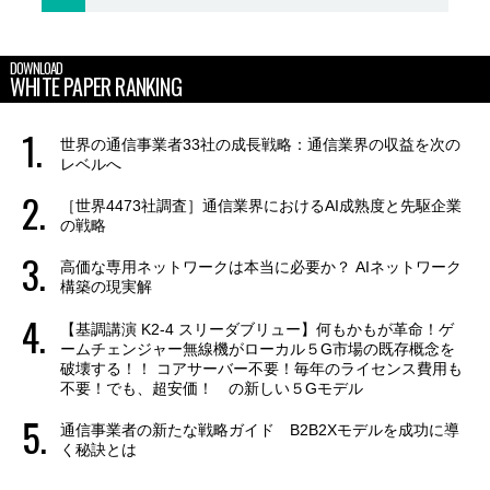
DOWNLOAD
WHITE PAPER RANKING
世界の通信事業者33社の成長戦略：通信業界の収益を次の
レベルへ
［世界4473社調査］通信業界におけるAI成熟度と先駆企業
の戦略
高価な専用ネットワークは本当に必要か？ AIネットワーク
構築の現実解
【基調講演 K2-4 スリーダブリュー】何もかもが革命！ゲ
ームチェンジャー無線機がローカル５G市場の既存概念を
破壊する！！ コアサーバー不要！毎年のライセンス費用も
不要！でも、超安価！ の新しい５Gモデル
通信事業者の新たな戦略ガイド B2B2Xモデルを成功に導
く秘訣とは