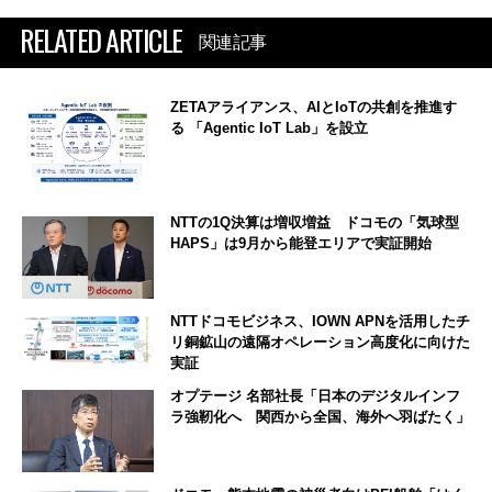
RELATED ARTICLE
関連記事
ZETAアライアンス、AIとIoTの共創を推進す
る 「Agentic IoT Lab」を設立
NTTの1Q決算は増収増益 ドコモの「気球型
HAPS」は9月から能登エリアで実証開始
NTTドコモビジネス、IOWN APNを活用したチ
リ銅鉱山の遠隔オペレーション高度化に向けた
実証
オプテージ 名部社長「日本のデジタルインフ
ラ強靭化へ 関西から全国、海外へ羽ばたく」