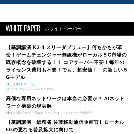
WHITE PAPER
ホワイトペーパー
【基調講演 K2-4 スリーダブリュー】何もかもが革
命！ゲームチェンジャー無線機がローカル５G市場の
既存概念を破壊する！！ コアサーバー不要！毎年の
ライセンス費用も不要！でも、超安価！ の新しい５
Gモデル
ローカル5Gサミット
ワイヤレスジャパン×WTP 2026
高価な専用ネットワークは本当に必要か？ AIネット
ワーク構築の現実解
SB C&S株式会社／日本ヒューレット・パッカード合同会社
【基調講演・総務省 佐藤移動通信企画官】ローカル
5Gの更なる普及拡大に向けて