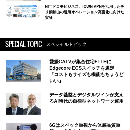
NTTドコモビジネス、IOWN APNを活用したチ
リ銅鉱山の遠隔オペレーション高度化に向けた
実証
SPECIAL TOPIC
スペシャルトピック
愛媛CATVが集合住宅FTTHに
Edgecore ECSスイッチを選定
「コストもサイズも機能もちょうど
いい」
データ基盤とデジタルツインが支え
るAI時代の自律型ネットワーク運用
6Gはスペック重視から体感品質重