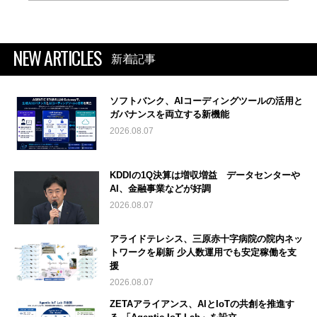
NEW ARTICLES
新着記事
ソフトバンク、AIコーディングツールの活用と
ガバナンスを両立する新機能
2026.08.07
KDDIの1Q決算は増収増益 データセンターや
AI、金融事業などが好調
2026.08.07
アライドテレシス、三原赤十字病院の院内ネッ
トワークを刷新 少人数運用でも安定稼働を支
援
2026.08.07
ZETAアライアンス、AIとIoTの共創を推進す