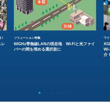
結！
ソリューション特集
ワイ
スレ
60GHz帯無線LANの現在地 Wi-Fiと光ファイ
XG
バーの間を埋める選択肢に
W
介