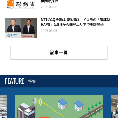
機関が採択
2026.08.06
NTTの1Q決算は増収増益 ドコモの「気球型
HAPS」は9月から能登エリアで実証開始
2026.08.06
記事一覧
FEATURE
特集