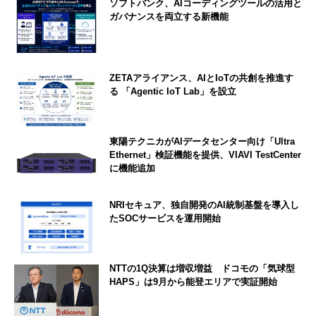
ソフトバンク、AIコーディングツールの活用と
ガバナンスを両立する新機能
ZETAアライアンス、AIとIoTの共創を推進す
る 「Agentic IoT Lab」を設立
東陽テクニカがAIデータセンター向け「Ultra
Ethernet」検証機能を提供、VIAVI TestCenter
に機能追加
NRIセキュア、独自開発のAI統制基盤を導入し
たSOCサービスを運用開始
NTTの1Q決算は増収増益 ドコモの「気球型
HAPS」は9月から能登エリアで実証開始