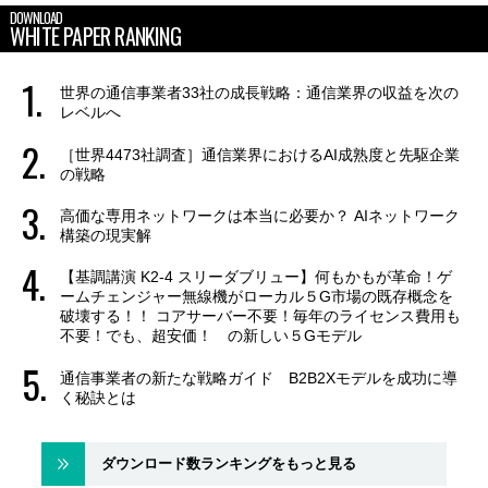
DOWNLOAD
WHITE PAPER RANKING
世界の通信事業者33社の成長戦略：通信業界の収益を次の
レベルへ
［世界4473社調査］通信業界におけるAI成熟度と先駆企業
の戦略
高価な専用ネットワークは本当に必要か？ AIネットワーク
構築の現実解
【基調講演 K2-4 スリーダブリュー】何もかもが革命！ゲ
ームチェンジャー無線機がローカル５G市場の既存概念を
破壊する！！ コアサーバー不要！毎年のライセンス費用も
不要！でも、超安価！ の新しい５Gモデル
通信事業者の新たな戦略ガイド B2B2Xモデルを成功に導
く秘訣とは
ダウンロード数ランキングをもっと見る