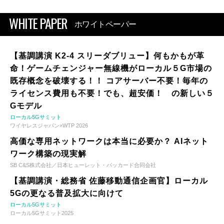
WHITE PAPER
ホワイトペーパー
【基調講演 K2-4 スリーダブリュー】何もかもが革
命！ゲームチェンジャー無線機がローカル５G市場の
既存概念を破壊する！！ コアサーバー不要！毎年の
ライセンス費用も不要！でも、超安価！ の新しい５
Gモデル
ローカル5Gサミット
ワイヤレスジャパン×WTP 2026
高価な専用ネットワークは本当に必要か？ AIネット
ワーク構築の現実解
SB C&S株式会社／日本ヒューレット・パッカード合同会社
【基調講演・総務省 佐藤移動通信企画官】ローカル
5Gの更なる普及拡大に向けて
ローカル5Gサミット
ローカル5Gサミット2025