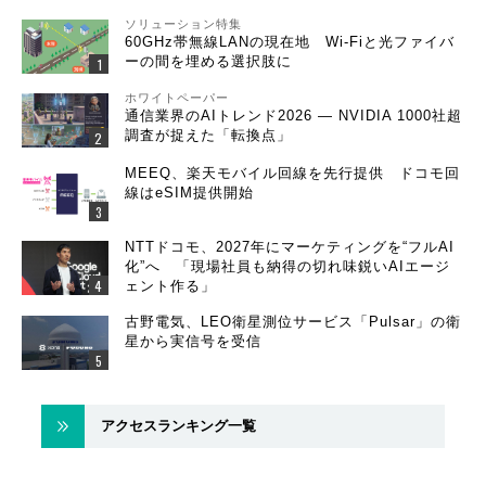
ソリューション特集
60GHz帯無線LANの現在地 Wi-Fiと光ファイバ
ーの間を埋める選択肢に
ホワイトペーパー
通信業界のAIトレンド2026 ― NVIDIA 1000社超
調査が捉えた「転換点」
MEEQ、楽天モバイル回線を先行提供 ドコモ回
線はeSIM提供開始
NTTドコモ、2027年にマーケティングを“フルAI
化”へ 「現場社員も納得の切れ味鋭いAIエージ
ェント作る」
古野電気、LEO衛星測位サービス「Pulsar」の衛
星から実信号を受信
アクセスランキング一覧