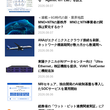
る 「Agentic IoT Lab」を設立
2026.08.07
＜連載＞6G時代の新・業界地図
MNO×NTNの新秩序 MNOとNTN事業者の関
係は変化するか？
2026.08.07
ANAがエクイニクスとクラウド接続を刷新、
ネットワーク構築期間が数カ月から数週間へ
2026.08.06
東陽テクニカがAIデータセンター向け「Ultra
Ethernet」検証機能を提供、VIAVI TestCenter
に機能追加
2026.08.06
NRIセキュア、独自開発のAI統制基盤を導入し
たSOCサービスを運用開始
2026.08.06
総務省の「ワット・ビット連携関連実証」に7