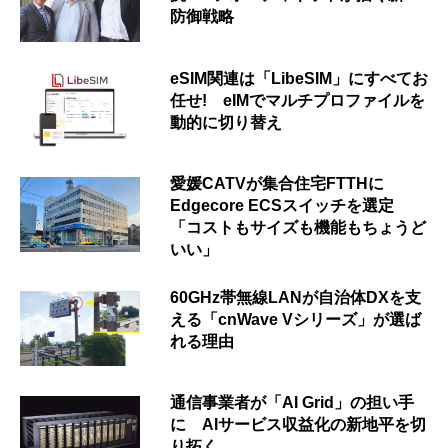
防御戦略
eSIM関連は「LibeSIM」にすべてお
任せ! eIMでマルチプロファイルを
動的に切り替え
愛媛CATVが集合住宅FTTHに
Edgecore ECSスイッチを選定
「コストもサイズも機能もちょうど
いい」
60GHz帯無線LANが自治体DXを支
える「cnWave Vシリーズ」が選ば
れる理由
通信事業者が「AI Grid」の担い手
に AIサービス収益化の新地平を切
り拓く