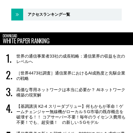
アクセスランキング一覧
DOWNLOAD
WHITE PAPER RANKING
世界の通信事業者33社の成長戦略：通信業界の収益を次の
レベルへ
［世界4473社調査］通信業界におけるAI成熟度と先駆企業
の戦略
高価な専用ネットワークは本当に必要か？ AIネットワーク
構築の現実解
【基調講演 K2-4 スリーダブリュー】何もかもが革命！ゲ
ームチェンジャー無線機がローカル５G市場の既存概念を
破壊する！！ コアサーバー不要！毎年のライセンス費用も
不要！でも、超安価！ の新しい５Gモデル