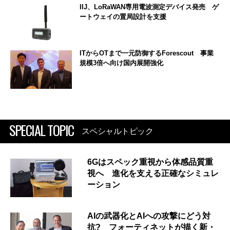
IIJ、LoRaWAN専用電波測定デバイス発売 ゲ
ートウェイの置局設計を支援
ITからOTまで一元防御するForescout 事業
規模3倍へ向け国内展開強化
SPECIAL TOPIC
スペシャルトピック
6Gはスペック重視から体感品質重
視へ 進化を支える正確なシミュレ
ーション
AIの武器化とAIへの攻撃にどう対
抗? フォーティネットが描く新・