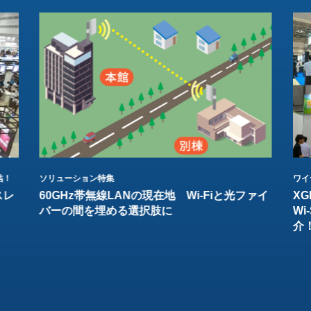
結！
ソリューション特集
ワイ
スレ
60GHz帯無線LANの現在地 Wi-Fiと光ファイ
XG
バーの間を埋める選択肢に
W
介