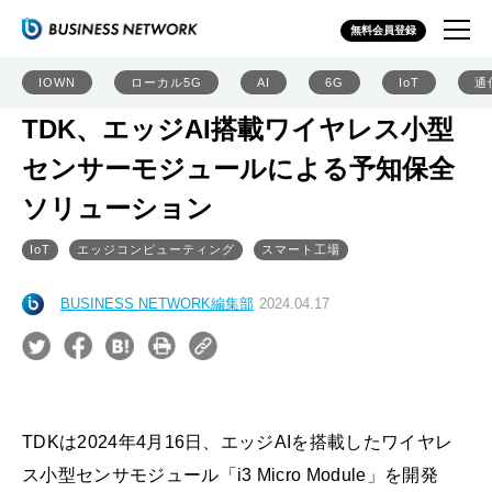
無料会員登録
IOWN
ローカル5G
AI
6G
IoT
通
TDK、エッジAI搭載ワイヤレス小型
センサーモジュールによる予知保全
ソリューション
IoT
エッジコンピューティング
スマート工場
BUSINESS NETWORK編集部
2024.04.17
TDKは2024年4月16日、エッジAIを搭載したワイヤレ
ス小型センサモジュール「i3 Micro Module」を開発