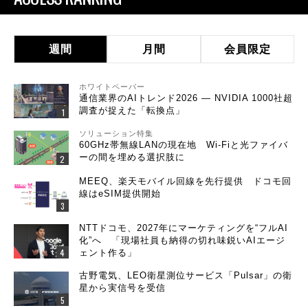
週間
月間
会員限定
ホワイトペーパー
通信業界のAIトレンド2026 ― NVIDIA 1000社超
調査が捉えた「転換点」
ソリューション特集
60GHz帯無線LANの現在地 Wi-Fiと光ファイバ
ーの間を埋める選択肢に
MEEQ、楽天モバイル回線を先行提供 ドコモ回
線はeSIM提供開始
NTTドコモ、2027年にマーケティングを“フルAI
化”へ 「現場社員も納得の切れ味鋭いAIエージ
ェント作る」
古野電気、LEO衛星測位サービス「Pulsar」の衛
星から実信号を受信