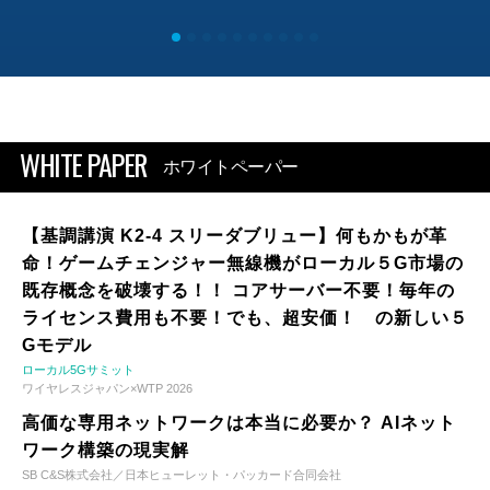
WHITE PAPER
ホワイトペーパー
【基調講演 K2-4 スリーダブリュー】何もかもが革
命！ゲームチェンジャー無線機がローカル５G市場の
既存概念を破壊する！！ コアサーバー不要！毎年の
ライセンス費用も不要！でも、超安価！ の新しい５
Gモデル
ローカル5Gサミット
ワイヤレスジャパン×WTP 2026
高価な専用ネットワークは本当に必要か？ AIネット
ワーク構築の現実解
SB C&S株式会社／日本ヒューレット・パッカード合同会社