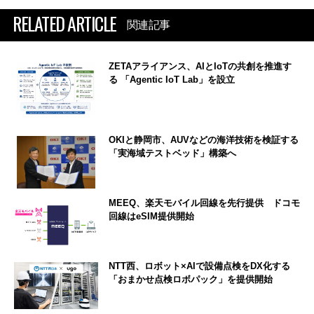
RELATED ARTICLE
関連記事
ZETAアライアンス、AIとIoTの共創を推進す
る 「Agentic IoT Lab」を設立
OKIと静岡市、AUVなどの海洋技術を検証する
「実海域テストベッド」構築へ
MEEQ、楽天モバイル回線を先行提供 ドコモ
回線はeSIM提供開始
NTT西、ロボット×AIで設備点検をDX化する
「おまかせ点検ロボパック」を提供開始