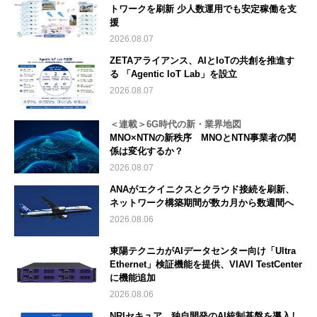
トワークを刷新 少人数運用でも安定稼働を支
援
2026.08.07
ZETAアライアンス、AIとIoTの共創を推進す
る 「Agentic IoT Lab」を設立
2026.08.07
＜連載＞6G時代の新・業界地図
MNO×NTNの新秩序 MNOとNTN事業者の関
係は変化するか？
2026.08.07
ANAがエクイニクスとクラウド接続を刷新、
ネットワーク構築期間が数カ月から数週間へ
2026.08.06
東陽テクニカがAIデータセンター向け「Ultra
Ethernet」検証機能を提供、VIAVI TestCenter
に機能追加
2026.08.06
NRIセキュア、独自開発のAI統制基盤を導入し