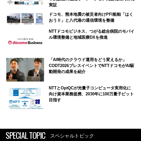
実証
ドコモ、熊本地震の被災者向けPFI船舶「はく
おうⅡ」と八代港の通信環境を整備
NTTドコモビジネス、つがる総合病院のモバイ
ル環境整備と地域医療DXを推進
「AI時代のクラウド運用をどう変えるか」
CODT2026プレスイベントでNTTドコモがAI駆
動開発の成果を紹介
NTTとOptQCが光量子コンピュータ実用化に
向け資本業務提携、2030年に100万量子ビット
目指す
SPECIAL TOPIC
スペシャルトピック