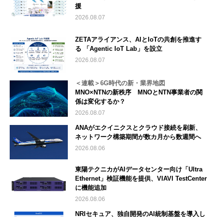
援
2026.08.07
ZETAアライアンス、AIとIoTの共創を推進す
る 「Agentic IoT Lab」を設立
2026.08.07
＜連載＞6G時代の新・業界地図
MNO×NTNの新秩序 MNOとNTN事業者の関
係は変化するか？
2026.08.07
ANAがエクイニクスとクラウド接続を刷新、
ネットワーク構築期間が数カ月から数週間へ
2026.08.06
東陽テクニカがAIデータセンター向け「Ultra
Ethernet」検証機能を提供、VIAVI TestCenter
に機能追加
2026.08.06
NRIセキュア、独自開発のAI統制基盤を導入し