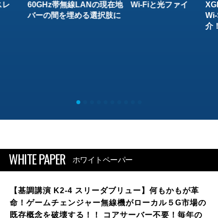
スレ
60GHz帯無線LANの現在地 Wi-Fiと光ファイ
XG
バーの間を埋める選択肢に
W
介
WHITE PAPER
ホワイトペーパー
【基調講演 K2-4 スリーダブリュー】何もかもが革
命！ゲームチェンジャー無線機がローカル５G市場の
既存概念を破壊する！！ コアサーバー不要！毎年の