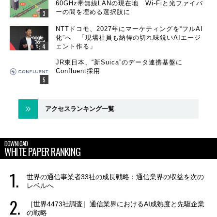
60GHz帯無線LANの現在地 Wi-Fiと光ファイバ
ーの間を埋める選択肢に
NTTドコモ、2027年にマーケティングを“フルAI
化”へ 「現場社員も納得の切れ味鋭いAIエージ
ェント作る」
JR東日本、“新Suica”のデータ連携基盤に
Confluent採用
アクセスランキング一覧
DOWNLOAD
WHITE PAPER RANKING
世界の通信事業者33社の成長戦略：通信業界の収益を次の
レベルへ
［世界4473社調査］通信業界におけるAI成熟度と先駆企業
の戦略