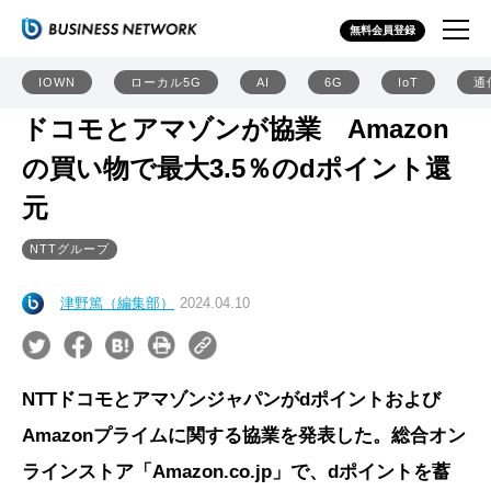
無料会員登録
IOWN
ローカル5G
AI
6G
IoT
通
ドコモとアマゾンが協業 Amazon
の買い物で最大3.5％のdポイント還
元
NTTグループ
津野篤（編集部）
2024.04.10
NTTドコモとアマゾンジャパンがdポイントおよび
Amazonプライムに関する協業を発表した。総合オン
ラインストア「Amazon.co.jp」で、dポイントを蓄