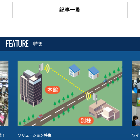
記事一覧
FEATURE
特集
結！
ソリューション特集
ワイ