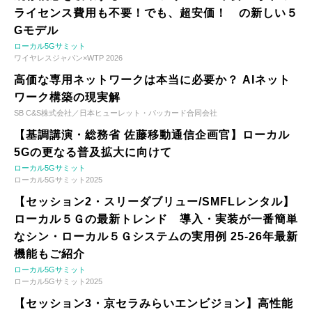
ライセンス費用も不要！でも、超安価！ の新しい５
Gモデル
ローカル5Gサミット
ワイヤレスジャパン×WTP 2026
高価な専用ネットワークは本当に必要か？ AIネット
ワーク構築の現実解
SB C&S株式会社／日本ヒューレット・パッカード合同会社
【基調講演・総務省 佐藤移動通信企画官】ローカル
5Gの更なる普及拡大に向けて
ローカル5Gサミット
ローカル5Gサミット2025
【セッション2・スリーダブリュー/SMFLレンタル】
ローカル５Ｇの最新トレンド 導入・実装が一番簡単
なシン・ローカル５Ｇシステムの実用例 25-26年最新
機能もご紹介
ローカル5Gサミット
ローカル5Gサミット2025
【セッション3・京セラみらいエンビジョン】高性能