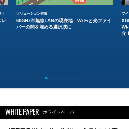
結！
ソリューション特集
ワイ
スレ
60GHz帯無線LANの現在地 Wi-Fiと光ファイ
XG
バーの間を埋める選択肢に
W
介
WHITE PAPER
ホワイトペーパー