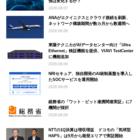
係は変化するか？
2026.08.07
ANAがエクイニクスとクラウド接続を刷新、
ネットワーク構築期間が数カ月から数週間へ
2026.08.06
東陽テクニカがAIデータセンター向け「Ultra
Ethernet」検証機能を提供、VIAVI TestCenter
に機能追加
2026.08.06
NRIセキュア、独自開発のAI統制基盤を導入し
たSOCサービスを運用開始
2026.08.06
総務省の「ワット・ビット連携関連実証」に7
機関が採択
2026.08.06
NTTの1Q決算は増収増益 ドコモの「気球型
HAPS」は9月から能登エリアで実証開始