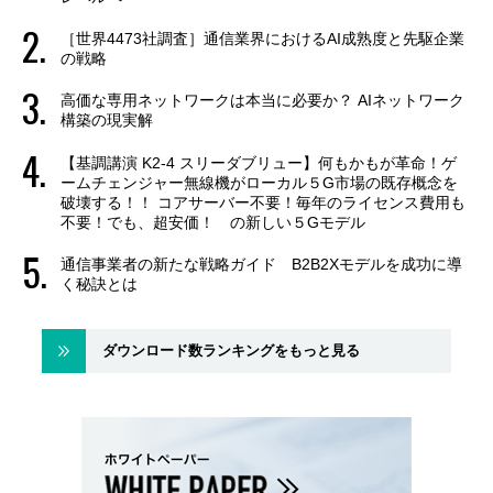
［世界4473社調査］通信業界におけるAI成熟度と先駆企業
の戦略
高価な専用ネットワークは本当に必要か？ AIネットワーク
構築の現実解
【基調講演 K2-4 スリーダブリュー】何もかもが革命！ゲ
ームチェンジャー無線機がローカル５G市場の既存概念を
破壊する！！ コアサーバー不要！毎年のライセンス費用も
不要！でも、超安価！ の新しい５Gモデル
通信事業者の新たな戦略ガイド B2B2Xモデルを成功に導
く秘訣とは
ダウンロード数ランキングをもっと見る