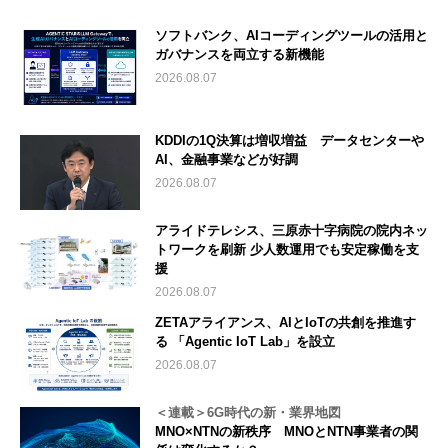
ソフトバンク、AIコーディングツールの活用と
ガバナンスを両立する新機能
2026.08.07
KDDIの1Q決算は増収増益 データセンターや
AI、金融事業などが好調
2026.08.07
アライドテレシス、三原赤十字病院の院内ネッ
トワークを刷新 少人数運用でも安定稼働を支
援
2026.08.07
ZETAアライアンス、AIとIoTの共創を推進す
る 「Agentic IoT Lab」を設立
2026.08.07
＜連載＞6G時代の新・業界地図
MNO×NTNの新秩序 MNOとNTN事業者の関