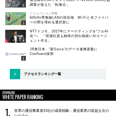
調査が捉えた「転換点」
ソリューション特集
60GHz帯無線LANの現在地 Wi-Fiと光ファイバ
ーの間を埋める選択肢に
NTTドコモ、2027年にマーケティングを“フルAI
化”へ 「現場社員も納得の切れ味鋭いAIエージ
ェント作る」
JR東日本、“新Suica”のデータ連携基盤に
Confluent採用
アクセスランキング一覧
DOWNLOAD
WHITE PAPER RANKING
世界の通信事業者33社の成長戦略：通信業界の収益を次の
レベルへ