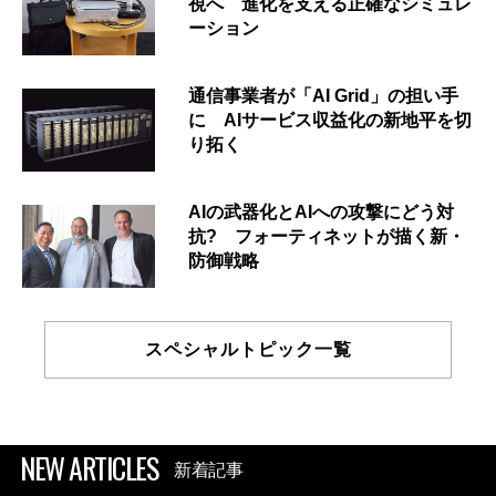
視へ 進化を支える正確なシミュレ
ーション
通信事業者が「AI Grid」の担い手
に AIサービス収益化の新地平を切
り拓く
AIの武器化とAIへの攻撃にどう対
抗? フォーティネットが描く新・
防御戦略
スペシャルトピック一覧
NEW ARTICLES
新着記事