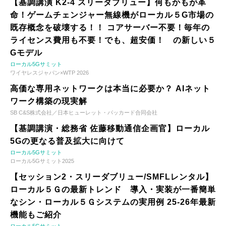
【基調講演 K2-4 スリーダブリュー】何もかもが革
命！ゲームチェンジャー無線機がローカル５G市場の
既存概念を破壊する！！ コアサーバー不要！毎年の
ライセンス費用も不要！でも、超安価！ の新しい５
Gモデル
ローカル5Gサミット
ワイヤレスジャパン×WTP 2026
高価な専用ネットワークは本当に必要か？ AIネット
ワーク構築の現実解
SB C&S株式会社／日本ヒューレット・パッカード合同会社
【基調講演・総務省 佐藤移動通信企画官】ローカル
5Gの更なる普及拡大に向けて
ローカル5Gサミット
ローカル5Gサミット2025
【セッション2・スリーダブリュー/SMFLレンタル】
ローカル５Ｇの最新トレンド 導入・実装が一番簡単
なシン・ローカル５Ｇシステムの実用例 25-26年最新
機能もご紹介