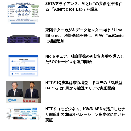
ZETAアライアンス、AIとIoTの共創を推進す
る 「Agentic IoT Lab」を設立
東陽テクニカがAIデータセンター向け「Ultra
Ethernet」検証機能を提供、VIAVI TestCenter
に機能追加
NRIセキュア、独自開発のAI統制基盤を導入し
たSOCサービスを運用開始
NTTの1Q決算は増収増益 ドコモの「気球型
HAPS」は9月から能登エリアで実証開始
NTTドコモビジネス、IOWN APNを活用したチ
リ銅鉱山の遠隔オペレーション高度化に向けた
実証