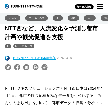
無料会員登録
IOWN
ローカル5G
AI
6G
IoT
通
NTT西など、人流変化を予測し都市
計画や観光促進を支援
AI
NTTグループ
BUSINESS NETWORK編集部
2024.04.04
NTTビジネスソリューションズとNTT西日本は2024年4
月4日、都市の持つ多種多様なデータを可視化する「み
んなのまちAI」を用いて、都市データの収集・分析・レ