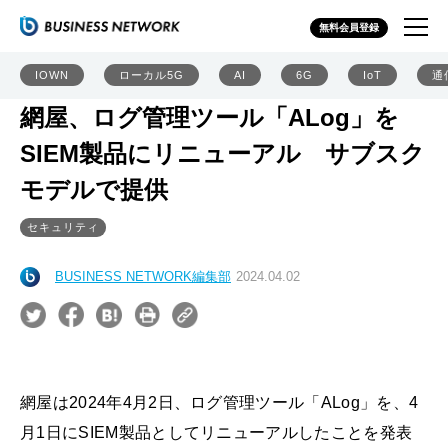
無料会員登録
IOWN
ローカル5G
AI
6G
IoT
通
網屋、ログ管理ツール「ALog」を
SIEM製品にリニューアル サブスク
モデルで提供
セキュリティ
BUSINESS NETWORK編集部
2024.04.02
網屋は2024年4月2日、ログ管理ツール「ALog」を、4
月1日にSIEM製品としてリニューアルしたことを発表