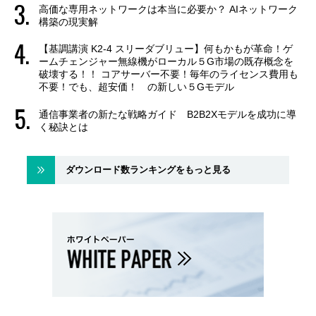
高価な専用ネットワークは本当に必要か？ AIネットワーク
構築の現実解
【基調講演 K2-4 スリーダブリュー】何もかもが革命！ゲ
ームチェンジャー無線機がローカル５G市場の既存概念を
破壊する！！ コアサーバー不要！毎年のライセンス費用も
不要！でも、超安価！ の新しい５Gモデル
通信事業者の新たな戦略ガイド B2B2Xモデルを成功に導
く秘訣とは
ダウンロード数ランキングをもっと見る