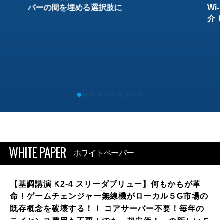
バーの間を埋める選択肢に
W
介
WHITE PAPER
ホワイトペーパー
【基調講演 K2-4 スリーダブリュー】何もかもが革
命！ゲームチェンジャー無線機がローカル５G市場の
既存概念を破壊する！！ コアサーバー不要！毎年の