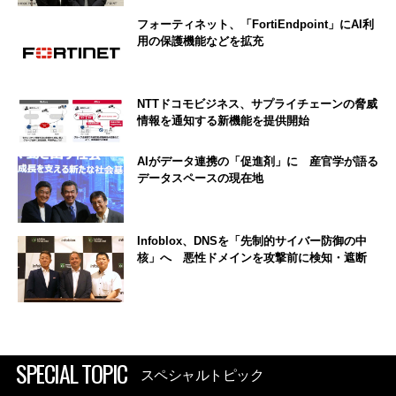
フォーティネット、「FortiEndpoint」にAI利
用の保護機能などを拡充
NTTドコモビジネス、サプライチェーンの脅威
情報を通知する新機能を提供開始
AIがデータ連携の「促進剤」に 産官学が語る
データスペースの現在地
Infoblox、DNSを「先制的サイバー防御の中
核」へ 悪性ドメインを攻撃前に検知・遮断
SPECIAL TOPIC
スペシャルトピック