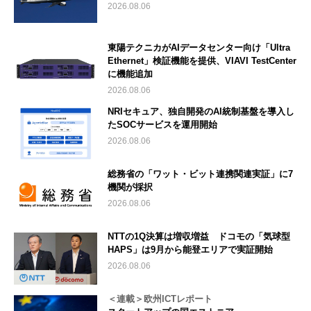
2026.08.06
東陽テクニカがAIデータセンター向け「Ultra
Ethernet」検証機能を提供、VIAVI TestCenter
に機能追加
2026.08.06
NRIセキュア、独自開発のAI統制基盤を導入し
たSOCサービスを運用開始
2026.08.06
総務省の「ワット・ビット連携関連実証」に7
機関が採択
2026.08.06
NTTの1Q決算は増収増益 ドコモの「気球型
HAPS」は9月から能登エリアで実証開始
2026.08.06
＜連載＞欧州ICTレポート