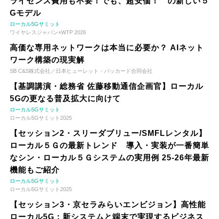
ライセンス費用も不要！でも、超安価！ の新しい５
Gモデル
ローカル5Gサミット
ワイヤレスジャパン×WTP 2026
高価な専用ネットワークは本当に必要か？ AIネット
ワーク構築の現実解
SB C&S株式会社／日本ヒューレット・パッカード合同会社
【基調講演・総務省 佐藤移動通信企画官】ローカル
5Gの更なる普及拡大に向けて
ローカル5Gサミット
ローカル5Gサミット2025
【セッション2・スリーダブリュー/SMFLレンタル】
ローカル５Ｇの最新トレンド 導入・実装が一番簡単
なシン・ローカル５Ｇシステムの実用例 25-26年最新
機能もご紹介
ローカル5Gサミット
ローカル5Gサミット2025
【セッション3・京セラみらいエンビジョン】高性能
ローカル5G：新システムと端末で実現するビジネス