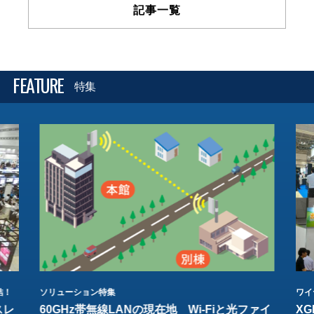
記事一覧
FEATURE
特集
結！
ソリューション特集
ワイ
スレ
60GHz帯無線LANの現在地 Wi-Fiと光ファイ
XG