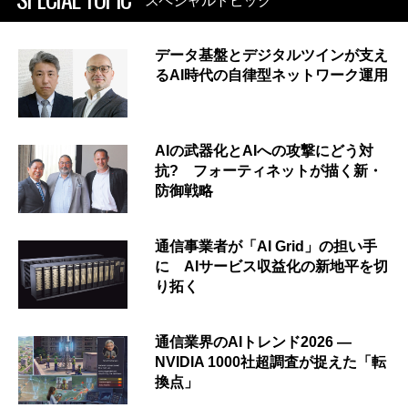
スペシャルトピック
データ基盤とデジタルツインが支え
るAI時代の自律型ネットワーク運用
AIの武器化とAIへの攻撃にどう対
抗? フォーティネットが描く新・
防御戦略
通信事業者が「AI Grid」の担い手
に AIサービス収益化の新地平を切
り拓く
通信業界のAIトレンド2026 ―
NVIDIA 1000社超調査が捉えた「転
換点」