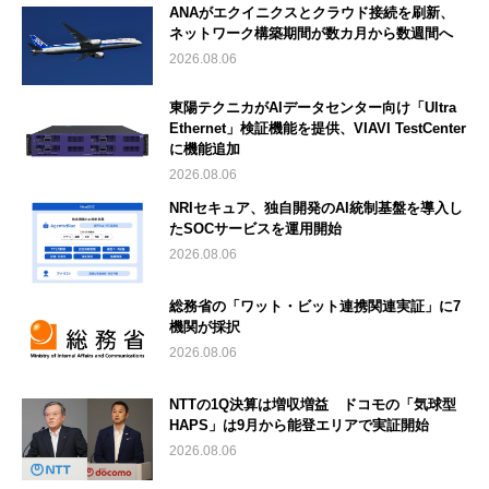
ANAがエクイニクスとクラウド接続を刷新、
ネットワーク構築期間が数カ月から数週間へ
2026.08.06
東陽テクニカがAIデータセンター向け「Ultra
Ethernet」検証機能を提供、VIAVI TestCenter
に機能追加
2026.08.06
NRIセキュア、独自開発のAI統制基盤を導入し
たSOCサービスを運用開始
2026.08.06
総務省の「ワット・ビット連携関連実証」に7
機関が採択
2026.08.06
NTTの1Q決算は増収増益 ドコモの「気球型
HAPS」は9月から能登エリアで実証開始
2026.08.06