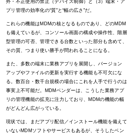
外・不正使用の禁止（デバイス制御）と（3）端末・ア
プリ管理の効率化の“質”と“幅の広さ”だ。
これらの機能はMDMの核となるものであり、どのMDM
も備えているが、コンソール画面の構成や操作性、階層
型管理の可否、管理できる台数といった部分も含めて、
その質、つまり使い勝手が問われることになる。
また、多数の端末に業務アプリを展開し、バージョン
アップやファイルの更新を実行する機能も不可欠にな
る。数百台・数千台規模の場合にこれを人手で行うのは
事実上不可能だ。MDMベンダーは、こうした業務アプ
リの管理機能の拡充に注力しており、MDMの機能の幅
がどんどん広がっている。
現状では、まだアプリ配信／インストール機能を備えて
いないMDMソフトやサービスもあるが、そうしたベン