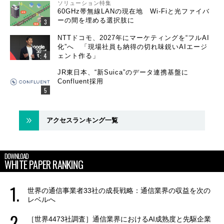
ソリューション特集
60GHz帯無線LANの現在地 Wi-Fiと光ファイバ
ーの間を埋める選択肢に
NTTドコモ、2027年にマーケティングを“フルAI
化”へ 「現場社員も納得の切れ味鋭いAIエージ
ェント作る」
JR東日本、“新Suica”のデータ連携基盤に
Confluent採用
アクセスランキング一覧
DOWNLOAD
WHITE PAPER RANKING
世界の通信事業者33社の成長戦略：通信業界の収益を次の
レベルへ
［世界4473社調査］通信業界におけるAI成熟度と先駆企業