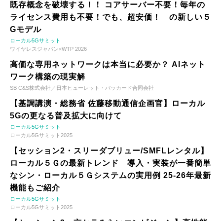
既存概念を破壊する！！ コアサーバー不要！毎年の
ライセンス費用も不要！でも、超安価！ の新しい５
Gモデル
ローカル5Gサミット
ワイヤレスジャパン×WTP 2026
高価な専用ネットワークは本当に必要か？ AIネット
ワーク構築の現実解
SB C&S株式会社／日本ヒューレット・パッカード合同会社
【基調講演・総務省 佐藤移動通信企画官】ローカル
5Gの更なる普及拡大に向けて
ローカル5Gサミット
ローカル5Gサミット2025
【セッション2・スリーダブリュー/SMFLレンタル】
ローカル５Ｇの最新トレンド 導入・実装が一番簡単
なシン・ローカル５Ｇシステムの実用例 25-26年最新
機能もご紹介
ローカル5Gサミット
ローカル5Gサミット2025