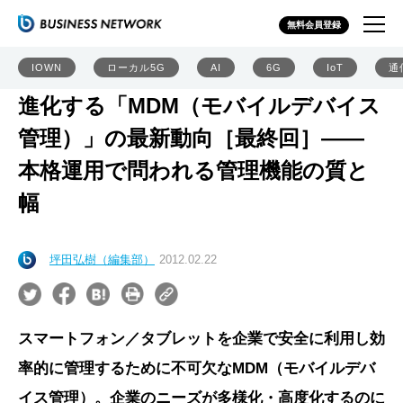
無料会員登録
IOWN
ローカル5G
AI
6G
IoT
通
進化する「MDM（モバイルデバイス
管理）」の最新動向［最終回］――
本格運用で問われる管理機能の質と
幅
坪田弘樹（編集部）
2012.02.22
スマートフォン／タブレットを企業で安全に利用し効
率的に管理するために不可欠なMDM（モバイルデバ
イス管理）。企業のニーズが多様化・高度化するのに