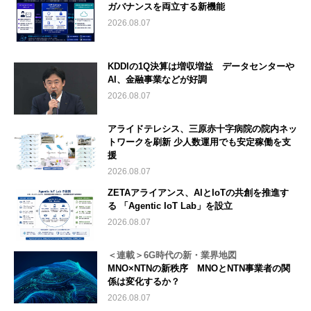
ガバナンスを両立する新機能
2026.08.07
KDDIの1Q決算は増収増益 データセンターや
AI、金融事業などが好調
2026.08.07
アライドテレシス、三原赤十字病院の院内ネッ
トワークを刷新 少人数運用でも安定稼働を支
援
2026.08.07
ZETAアライアンス、AIとIoTの共創を推進す
る 「Agentic IoT Lab」を設立
2026.08.07
＜連載＞6G時代の新・業界地図
MNO×NTNの新秩序 MNOとNTN事業者の関
係は変化するか？
2026.08.07