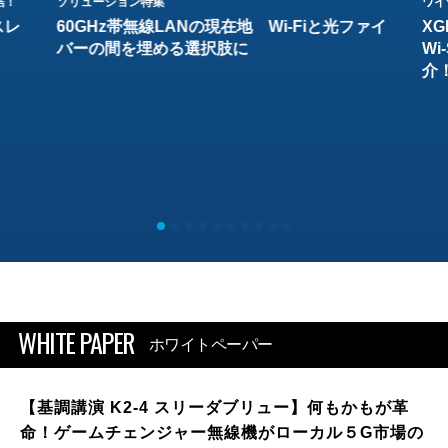
結！
ソリューション特集
ワイ
スレ
60GHz帯無線LANの現在地 Wi-Fiと光ファイ
XG
バーの間を埋める選択肢に
W
介
WHITE PAPER
ホワイトペーパー
【基調講演 K2-4 スリーダブリュー】何もかもが革
命！ゲームチェンジャー無線機がローカル５G市場の