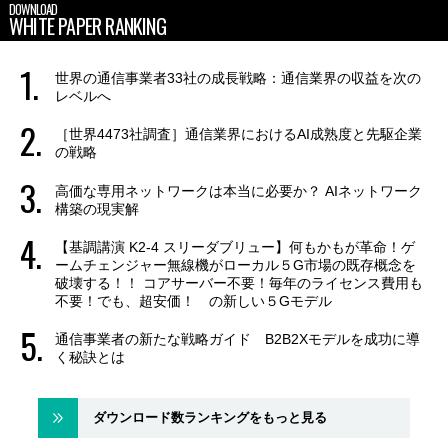
DOWNLOAD
WHITE PAPER RANKING
世界の通信事業者33社の成長戦略：通信業界の収益を次の
レベルへ
［世界4473社調査］通信業界におけるAI成熟度と先駆企業
の戦略
高価な専用ネットワークは本当に必要か？ AIネットワーク
構築の現実解
【基調講演 K2-4 スリーダブリュー】何もかもが革命！ゲ
ームチェンジャー無線機がローカル５G市場の既存概念を
破壊する！！ コアサーバー不要！毎年のライセンス費用も
不要！でも、超安価！ の新しい５Gモデル
通信事業者の新たな戦略ガイド B2B2Xモデルを成功に導
く秘訣とは
ダウンロード数ランキングをもっと見る