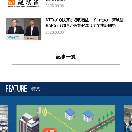
2026.08.06
NTTの1Q決算は増収増益 ドコモの「気球型
HAPS」は9月から能登エリアで実証開始
2026.08.06
記事一覧
FEATURE
特集