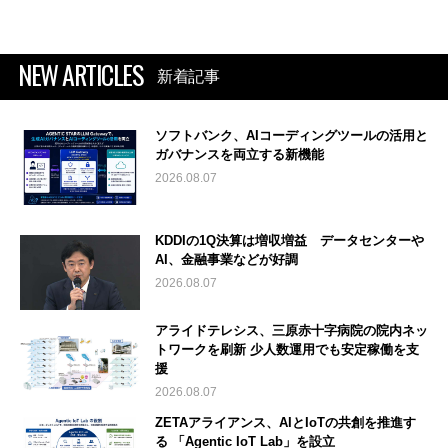
NEW ARTICLES
新着記事
ソフトバンク、AIコーディングツールの活用と
ガバナンスを両立する新機能
2026.08.07
KDDIの1Q決算は増収増益 データセンターや
AI、金融事業などが好調
2026.08.07
アライドテレシス、三原赤十字病院の院内ネッ
トワークを刷新 少人数運用でも安定稼働を支
援
2026.08.07
ZETAアライアンス、AIとIoTの共創を推進す
る 「Agentic IoT Lab」を設立