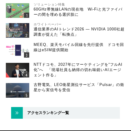
ソリューション特集
60GHz帯無線LANの現在地 Wi-Fiと光ファイバ
ーの間を埋める選択肢に
ホワイトペーパー
通信業界のAIトレンド2026 ― NVIDIA 1000社超
調査が捉えた「転換点」
MEEQ、楽天モバイル回線を先行提供 ドコモ回
線はeSIM提供開始
NTTドコモ、2027年にマーケティングを“フルAI
化”へ 「現場社員も納得の切れ味鋭いAIエージ
ェント作る」
古野電気、LEO衛星測位サービス「Pulsar」の衛
星から実信号を受信
アクセスランキング一覧