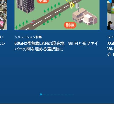
結！
ソリューション特集
ワイ
スレ
60GHz帯無線LANの現在地 Wi-Fiと光ファイ
XG
バーの間を埋める選択肢に
W
介