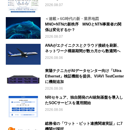
2026.08.07
＜連載＞6G時代の新・業界地図
MNO×NTNの新秩序 MNOとNTN事業者の関
係は変化するか？
2026.08.07
ANAがエクイニクスとクラウド接続を刷新、
ネットワーク構築期間が数カ月から数週間へ
2026.08.06
東陽テクニカがAIデータセンター向け「Ultra
Ethernet」検証機能を提供、VIAVI TestCenter
に機能追加
2026.08.06
NRIセキュア、独自開発のAI統制基盤を導入し
たSOCサービスを運用開始
2026.08.06
総務省の「ワット・ビット連携関連実証」に7
機関が採択