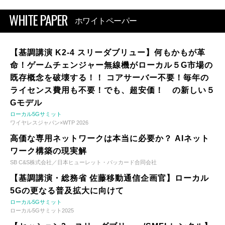
WHITE PAPER
ホワイトペーパー
【基調講演 K2-4 スリーダブリュー】何もかもが革
命！ゲームチェンジャー無線機がローカル５G市場の
既存概念を破壊する！！ コアサーバー不要！毎年の
ライセンス費用も不要！でも、超安価！ の新しい５
Gモデル
ローカル5Gサミット
ワイヤレスジャパン×WTP 2026
高価な専用ネットワークは本当に必要か？ AIネット
ワーク構築の現実解
SB C&S株式会社／日本ヒューレット・パッカード合同会社
【基調講演・総務省 佐藤移動通信企画官】ローカル
5Gの更なる普及拡大に向けて
ローカル5Gサミット
ローカル5Gサミット2025