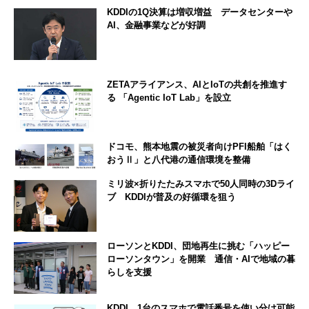
KDDIの1Q決算は増収増益 データセンターや
AI、金融事業などが好調
ZETAアライアンス、AIとIoTの共創を推進す
る 「Agentic IoT Lab」を設立
ドコモ、熊本地震の被災者向けPFI船舶「はく
おうⅡ」と八代港の通信環境を整備
ミリ波×折りたたみスマホで50人同時の3Dライ
ブ KDDIが普及の好循環を狙う
ローソンとKDDI、団地再生に挑む「ハッピー
ローソンタウン」を開業 通信・AIで地域の暮
らしを支援
KDDI、1台のスマホで電話番号を使い分け可能