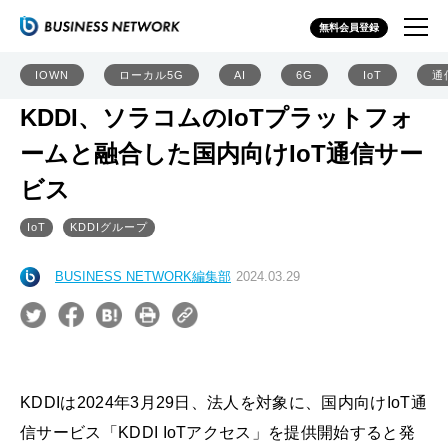
無料会員登録
IOWN
ローカル5G
AI
6G
IoT
通
KDDI、ソラコムのIoTプラットフォ
ームと融合した国内向けIoT通信サー
ビス
IoT
KDDIグループ
BUSINESS NETWORK編集部
2024.03.29
KDDIは2024年3月29日、法人を対象に、国内向けIoT通
信サービス「KDDI IoTアクセス」を提供開始すると発