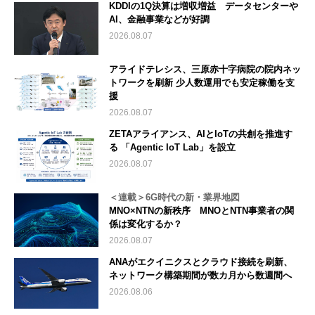
KDDIの1Q決算は増収増益 データセンターや
AI、金融事業などが好調
2026.08.07
アライドテレシス、三原赤十字病院の院内ネッ
トワークを刷新 少人数運用でも安定稼働を支
援
2026.08.07
ZETAアライアンス、AIとIoTの共創を推進す
る 「Agentic IoT Lab」を設立
2026.08.07
＜連載＞6G時代の新・業界地図
MNO×NTNの新秩序 MNOとNTN事業者の関
係は変化するか？
2026.08.07
ANAがエクイニクスとクラウド接続を刷新、
ネットワーク構築期間が数カ月から数週間へ
2026.08.06