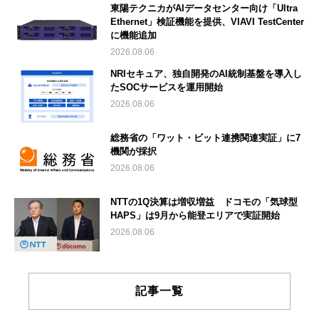
東陽テクニカがAIデータセンター向け「Ultra
Ethernet」検証機能を提供、VIAVI TestCenter
に機能追加
2026.08.06
NRIセキュア、独自開発のAI統制基盤を導入し
たSOCサービスを運用開始
2026.08.06
総務省の「ワット・ビット連携関連実証」に7
機関が採択
2026.08.06
NTTの1Q決算は増収増益 ドコモの「気球型
HAPS」は9月から能登エリアで実証開始
2026.08.06
記事一覧