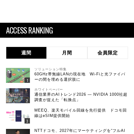
ACCESS RANKING
週間
月間
会員限定
ソリューション特集
60GHz帯無線LANの現在地 Wi-Fiと光ファイバ
ーの間を埋める選択肢に
ホワイトペーパー
通信業界のAIトレンド2026 ― NVIDIA 1000社超
調査が捉えた「転換点」
MEEQ、楽天モバイル回線を先行提供 ドコモ回
線はeSIM提供開始
NTTドコモ、2027年にマーケティングを“フルAI