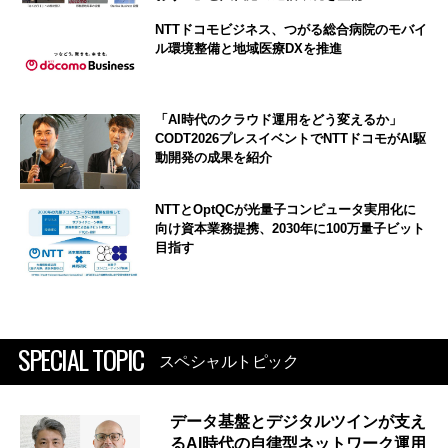
NTTドコモビジネス、つがる総合病院のモバイ
ル環境整備と地域医療DXを推進
「AI時代のクラウド運用をどう変えるか」
CODT2026プレスイベントでNTTドコモがAI駆
動開発の成果を紹介
NTTとOptQCが光量子コンピュータ実用化に
向け資本業務提携、2030年に100万量子ビット
目指す
SPECIAL TOPIC
スペシャルトピック
データ基盤とデジタルツインが支え
るAI時代の自律型ネットワーク運用