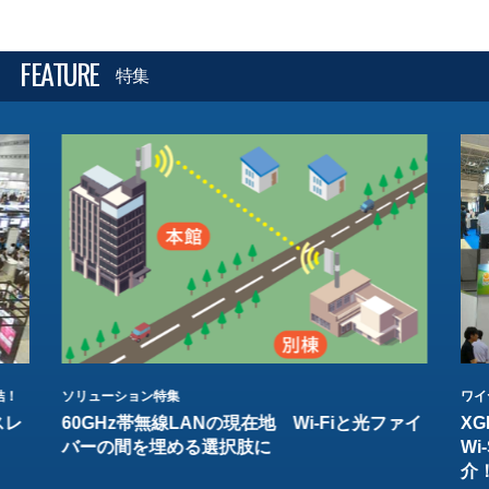
FEATURE
特集
結！
ソリューション特集
ワイ
スレ
60GHz帯無線LANの現在地 Wi-Fiと光ファイ
XG
バーの間を埋める選択肢に
W
介