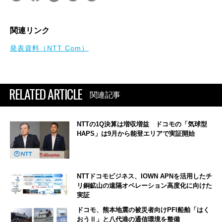
関連リンク
発表資料（NTT Com）
RELATED ARTICLE
関連記事
NTTの1Q決算は増収増益 ドコモの「気球型
HAPS」は9月から能登エリアで実証開始
NTTドコモビジネス、IOWN APNを活用したチ
リ銅鉱山の遠隔オペレーション高度化に向けた
実証
ドコモ、熊本地震の被災者向けPFI船舶「はく
おうⅡ」と八代港の通信環境を整備