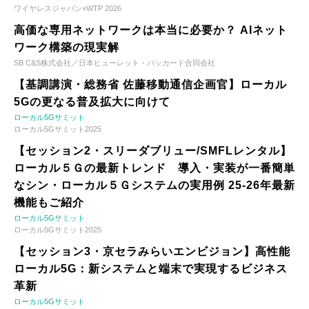
ワイヤレスジャパン×WTP 2026
高価な専用ネットワークは本当に必要か？ AIネット
ワーク構築の現実解
SB C&S株式会社／日本ヒューレット・パッカード合同会社
【基調講演・総務省 佐藤移動通信企画官】ローカル
5Gの更なる普及拡大に向けて
ローカル5Gサミット
ローカル5Gサミット2025
【セッション2・スリーダブリュー/SMFLレンタル】
ローカル５Ｇの最新トレンド 導入・実装が一番簡単
なシン・ローカル５Ｇシステムの実用例 25-26年最新
機能もご紹介
ローカル5Gサミット
ローカル5Gサミット2025
【セッション3・京セラみらいエンビジョン】高性能
ローカル5G：新システムと端末で実現するビジネス
革新
ローカル5Gサミット