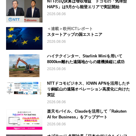
NTTの1Q決算は増収増益 ドコモの「気球型
HAPS」は9月から能登エリアで実証開始
2026.08.06
＜連載＞欧州ICTレポート
スタートアップの国エストニア
2026.08.06
ハイテクインター、Starlink Miniを用いて
8000km離れた遠隔地からの建機操縦に成功
2026.08.06
NTTドコモビジネス、IOWN APNを活用したチ
リ銅鉱山の遠隔オペレーション高度化に向けた
実証
2026.08.06
楽天モバイル、Claudeを活用して「Rakuten
AI for Business」をアップデート
2026.08.06