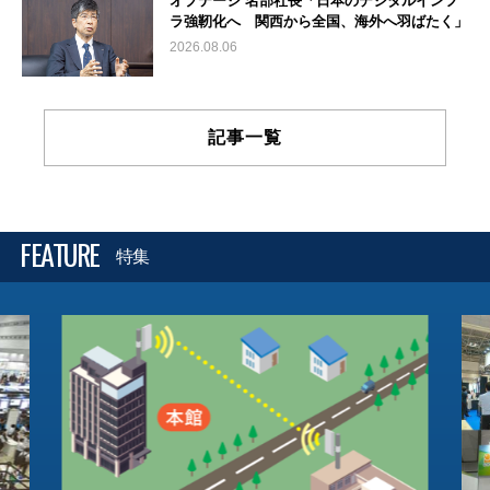
オプテージ 名部社長「日本のデジタルインフ
ラ強靭化へ 関西から全国、海外へ羽ばたく」
2026.08.06
記事一覧
FEATURE
特集