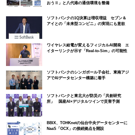
おうⅡ」と八代港の通信環境を整備
ソフトバンクの1Q決算は増収増益 セブン＆
アイとの「未来型コンビニ」の実現にも意欲
ワイヤレス給電が変えるフィジカルAI開発 エ
イターリンクが示す「Real-to-Sim」の可能性
ソフトバンクのシンガポール子会社、東南アジ
アでAIデータセンター構築に着手
ソフトバンクと東北大が防災の「共創研究
所」 国産AI×デジタルツインで災害予測
BBIX、TOHKnetの仙台中央データセンターに
NaaS「OCX」の接続拠点を開設