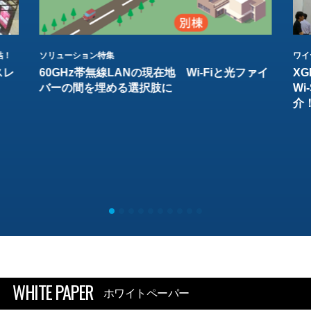
結！
ソリューション特集
ワイ
スレ
60GHz帯無線LANの現在地 Wi-Fiと光ファイ
XG
バーの間を埋める選択肢に
W
介
WHITE PAPER
ホワイトペーパー