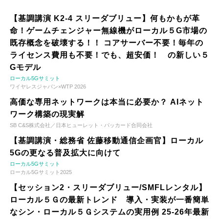
【基調講演 K2-4 スリーダブリュー】何もかもが革
命！ゲームチェンジャー無線機がローカル５G市場の
既存概念を破壊する！！ コアサーバー不要！毎年の
ライセンス費用も不要！でも、超安価！ の新しい５
Gモデル
ローカル5Gサミット
ワイヤレスジャパン×WTP 2026
高価な専用ネットワークは本当に必要か？ AIネット
ワーク構築の現実解
SB C&S株式会社／日本ヒューレット・パッカード合同会社
【基調講演・総務省 佐藤移動通信企画官】ローカル
5Gの更なる普及拡大に向けて
ローカル5Gサミット
ローカル5Gサミット2025
【セッション2・スリーダブリュー/SMFLレンタル】
ローカル５Ｇの最新トレンド 導入・実装が一番簡単
なシン・ローカル５Ｇシステムの実用例 25-26年最新