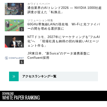
ホワイトペーパー
通信業界のAIトレンド2026 ― NVIDIA 1000社超
調査が捉えた「転換点」
ソリューション特集
60GHz帯無線LANの現在地 Wi-Fiと光ファイバ
ーの間を埋める選択肢に
NTTドコモ、2027年にマーケティングを“フルAI
化”へ 「現場社員も納得の切れ味鋭いAIエージ
ェント作る」
JR東日本、“新Suica”のデータ連携基盤に
Confluent採用
アクセスランキング一覧
DOWNLOAD
WHITE PAPER RANKING