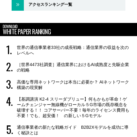
アクセスランキング一覧
DOWNLOAD
WHITE PAPER RANKING
世界の通信事業者33社の成長戦略：通信業界の収益を次の
レベルへ
［世界4473社調査］通信業界におけるAI成熟度と先駆企業
の戦略
高価な専用ネットワークは本当に必要か？ AIネットワーク
構築の現実解
【基調講演 K2-4 スリーダブリュー】何もかもが革命！ゲ
ームチェンジャー無線機がローカル５G市場の既存概念を
破壊する！！ コアサーバー不要！毎年のライセンス費用も
不要！でも、超安価！ の新しい５Gモデル
通信事業者の新たな戦略ガイド B2B2Xモデルを成功に導
く秘訣とは