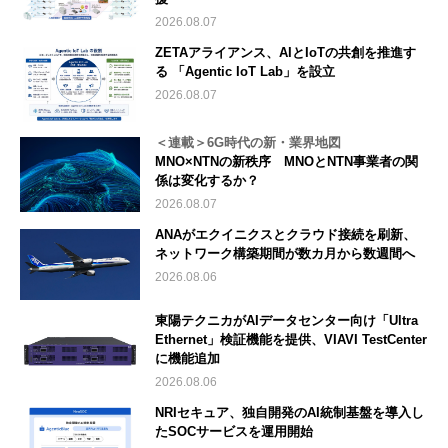
2026.08.07
ZETAアライアンス、AIとIoTの共創を推進す
る 「Agentic IoT Lab」を設立
2026.08.07
＜連載＞6G時代の新・業界地図
MNO×NTNの新秩序 MNOとNTN事業者の関
係は変化するか？
2026.08.07
ANAがエクイニクスとクラウド接続を刷新、
ネットワーク構築期間が数カ月から数週間へ
2026.08.06
東陽テクニカがAIデータセンター向け「Ultra
Ethernet」検証機能を提供、VIAVI TestCenter
に機能追加
2026.08.06
NRIセキュア、独自開発のAI統制基盤を導入し
たSOCサービスを運用開始