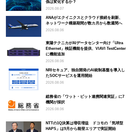
係は変化するか？
2026.08.07
ANAがエクイニクスとクラウド接続を刷新、
ネットワーク構築期間が数カ月から数週間へ
2026.08.06
東陽テクニカがAIデータセンター向け「Ultra
Ethernet」検証機能を提供、VIAVI TestCenter
に機能追加
2026.08.06
NRIセキュア、独自開発のAI統制基盤を導入し
たSOCサービスを運用開始
2026.08.06
総務省の「ワット・ビット連携関連実証」に7
機関が採択
2026.08.06
NTTの1Q決算は増収増益 ドコモの「気球型
HAPS」は9月から能登エリアで実証開始