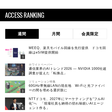
ACCESS RANKING
週間
月間
会員限定
MEEQ、楽天モバイル回線を先行提供 ドコモ回
線はeSIM提供開始
ホワイトペーパー
通信業界のAIトレンド2026 ― NVIDIA 1000社超
調査が捉えた「転換点」
ソリューション特集
60GHz帯無線LANの現在地 Wi-Fiと光ファイバ
ーの間を埋める選択肢に
NTTドコモ、2027年にマーケティングを“フルAI
化”へ 「現場社員も納得の切れ味鋭いAIエージ
ェント作る」