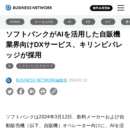
無料会員登録
IOWN
ローカル5G
AI
6G
IoT
通
ソフトバンクがAIを活用した自販機
業界向けDXサービス、キリンビバレ
ッジが採用
AI
ソフトバンクグループ
BUSINESS NETWORK編集部
2024.03.12
ソフトバンクは2024年3月12日、飲料メーカーおよび自
動販売機（以下、自販機）オペレーター向けに、AIを活