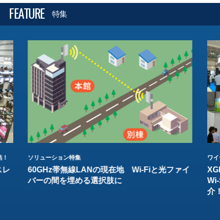
FEATURE
特集
結！
ソリューション特集
ワイ
スレ
60GHz帯無線LANの現在地 Wi-Fiと光ファイ
XG
バーの間を埋める選択肢に
W
介