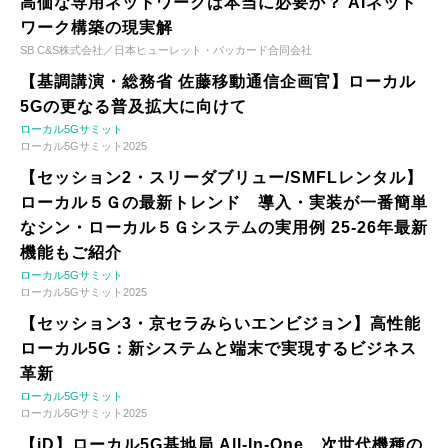
高価な専用ネットワークは本当に必要か？ AIネット
ワーク構築の現実解
SB C&S株式会社／日本ヒューレット・パッカード合同会社
【基調講演・総務省 佐藤移動通信企画官】ローカル
5Gの更なる普及拡大に向けて
ローカル5Gサミット
ローカル5Gサミット2025
【セッション2・スリーダブリュー/SMFLレンタル】
ローカル５Ｇの最新トレンド 導入・実装が一番簡単
なシン・ローカル５Ｇシステムの実用例 25-26年最新
機能もご紹介
ローカル5Gサミット
ローカル5Gサミット2025
【セッション3・京セラみらいエンビジョン】高性能
ローカル5G：新システムと端末で実現するビジネス
革新
ローカル5Gサミット
ローカル5Gサミット2025
【iD】ローカル5G基地局 All-In-One、次世代機種の