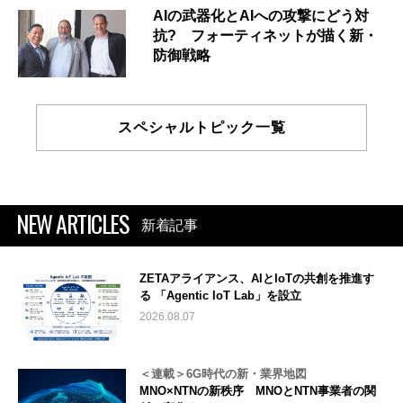
AIの武器化とAIへの攻撃にどう対
抗? フォーティネットが描く新・
防御戦略
スペシャルトピック一覧
NEW ARTICLES
新着記事
ZETAアライアンス、AIとIoTの共創を推進す
る 「Agentic IoT Lab」を設立
2026.08.07
＜連載＞6G時代の新・業界地図
MNO×NTNの新秩序 MNOとNTN事業者の関