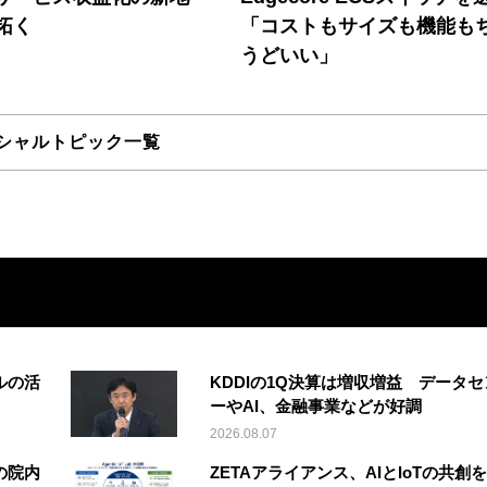
拓く
「コストもサイズも機能も
うどいい」
シャルトピック一覧
ルの活
KDDIの1Q決算は増収増益 データセ
ーやAI、金融事業などが好調
2026.08.07
の院内
ZETAアライアンス、AIとIoTの共創