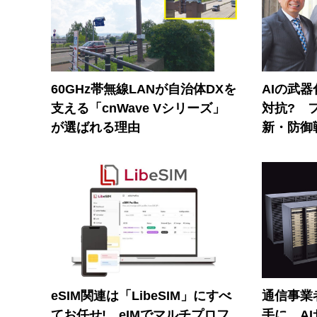
60GHz帯無線LANが自治体DXを
AIの武
支える「cnWave Vシリーズ」
対抗? 
が選ばれる理由
新・防御
eSIM関連は「LibeSIM」にすべ
通信事業者
てお任せ! eIMでマルチプロフ
手に A