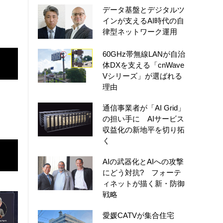
データ基盤とデジタルツ
インが支えるAI時代の自
律型ネットワーク運用
60GHz帯無線LANが自治
体DXを支える「cnWave
Vシリーズ」が選ばれる
理由
通信事業者が「AI Grid」
の担い手に AIサービス
収益化の新地平を切り拓
く
AIの武器化とAIへの攻撃
にどう対抗? フォーテ
ィネットが描く新・防御
戦略
愛媛CATVが集合住宅