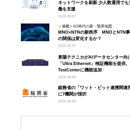
ネットワークを刷新 少人数運用でも
働を支援
2026.08.07
＜連載＞6G時代の新・業界地図
MNO×NTNの新秩序 MNOとNTN
の関係は変化するか？
2026.08.07
東陽テクニカがAIデータセンター向
「Ultra Ethernet」検証機能を提供、V
TestCenterに機能追加
2026.08.06
総務省の「ワット・ビット連携関連
に7機関が採択
2026.08.06