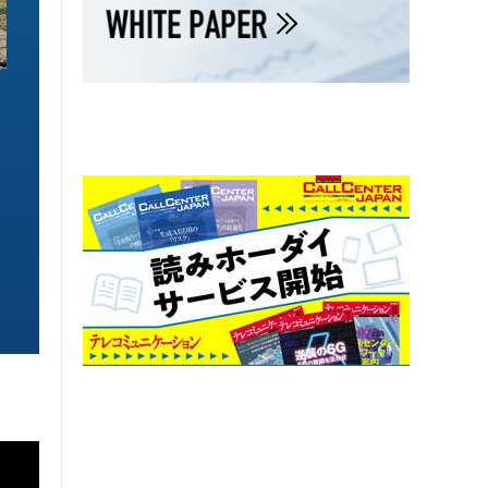
ソリューション特集
ソリューション特集
イーサネットで作るGPUネットワー
6GHz帯Wi-Fiは
ク 間近に迫る1.6TbE時代とローカ
末」で Wi-Fi 7
ルLLMに備えを
こう