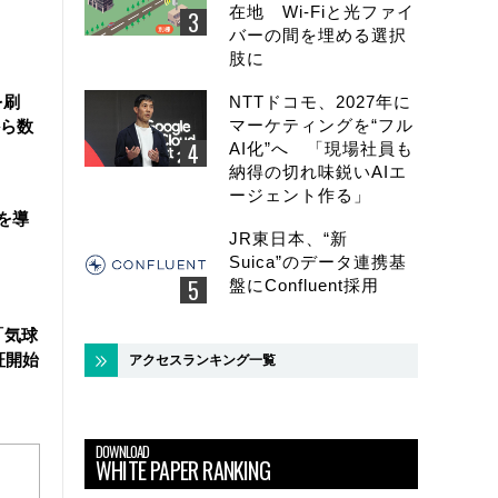
在地 Wi-Fiと光ファイ
バーの間を埋める選択
肢に
NTTドコモ、2027年に
を刷
マーケティングを“フル
ら数
AI化”へ 「現場社員も
納得の切れ味鋭いAIエ
ージェント作る」
を導
JR東日本、“新
Suica”のデータ連携基
盤にConfluent採用
「気球
証開始
アクセスランキング一覧
DOWNLOAD
WHITE PAPER RANKING