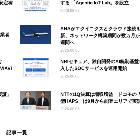
安定稼
する 「Agentic IoT Lab」を設立
2026.08.07
ANAがエクイニクスとクラウド接続
事業者
新、ネットワーク構築期間が数カ月か
週間へ
2026.08.06
け
NRIセキュア、独自開発のAI統制基盤
IAVI
入したSOCサービスを運用開始
2026.08.06
実証」
NTTの1Q決算は増収増益 ドコモの
型HAPS」は9月から能登エリアで実
2026.08.06
記事一覧