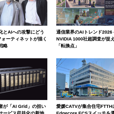
器化とAIへの攻撃にどう
通信業界のAIトレンド2026
フォーティネットが描く
NVIDIA 1000社超調査が捉
戦略
「転換点」
が「AI Grid」の担い
愛媛CATVが集合住宅FTTH
Iサービス収益化の新地
Edgecore ECSスイッチを