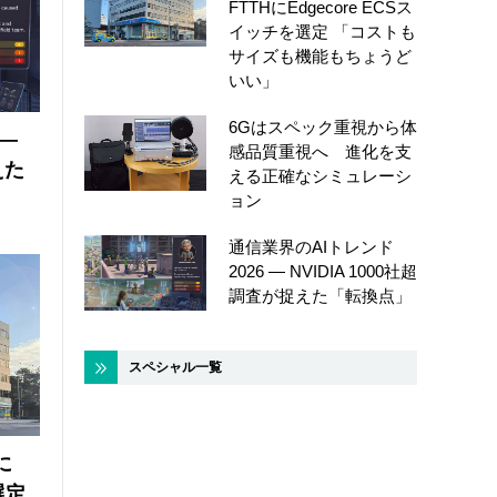
FTTHにEdgecore ECSス
イッチを選定 「コストも
サイズも機能もちょうど
いい」
6Gはスペック重視から体
 ―
感品質重視へ 進化を支
えた
える正確なシミュレーシ
ョン
通信業界のAIトレンド
2026 ― NVIDIA 1000社超
調査が捉えた「転換点」
スペシャル一覧
に
選定