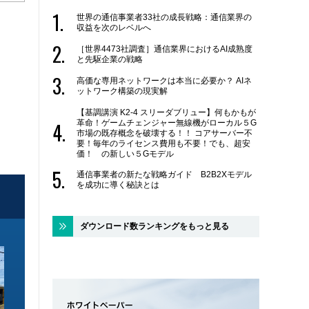
世界の通信事業者33社の成長戦略：通信業界の
収益を次のレベルへ
［世界4473社調査］通信業界におけるAI成熟度
と先駆企業の戦略
高価な専用ネットワークは本当に必要か？ AIネ
ットワーク構築の現実解
【基調講演 K2-4 スリーダブリュー】何もかもが
革命！ゲームチェンジャー無線機がローカル５G
市場の既存概念を破壊する！！ コアサーバー不
要！毎年のライセンス費用も不要！でも、超安
価！ の新しい５Gモデル
通信事業者の新たな戦略ガイド B2B2Xモデル
を成功に導く秘訣とは
ダウンロード数ランキングをもっと見る