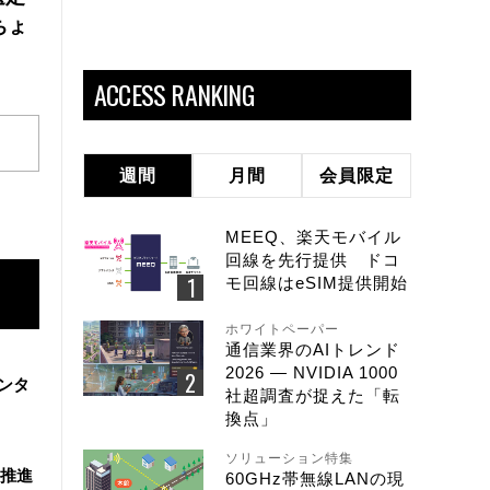
ちょ
ACCESS RANKING
週間
月間
会員限定
MEEQ、楽天モバイル
回線を先行提供 ドコ
モ回線はeSIM提供開始
ホワイトペーパー
通信業界のAIトレンド
2026 ― NVIDIA 1000
ンタ
社超調査が捉えた「転
換点」
ソリューション特集
を推進
60GHz帯無線LANの現