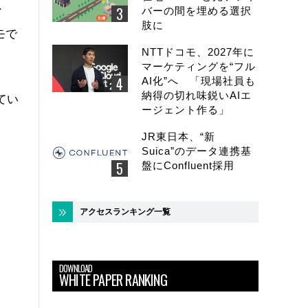
ン
バーの間を埋める選択
肢に
モで
NTTドコモ、2027年に
マーケティングを“フル
AI化”へ 「現場社員も
納得の切れ味鋭いAIエ
てい
ージェント作る」
JR東日本、“新
Suica”のデータ連携基
盤にConfluent採用
アクセスランキング一覧
DOWNLOAD
WHITE PAPER RANKING