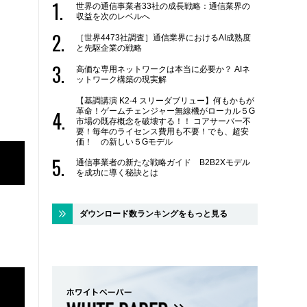
世界の通信事業者33社の成長戦略：通信業界の
収益を次のレベルへ
［世界4473社調査］通信業界におけるAI成熟度
と先駆企業の戦略
高価な専用ネットワークは本当に必要か？ AIネ
ットワーク構築の現実解
【基調講演 K2-4 スリーダブリュー】何もかもが
革命！ゲームチェンジャー無線機がローカル５G
市場の既存概念を破壊する！！ コアサーバー不
要！毎年のライセンス費用も不要！でも、超安
価！ の新しい５Gモデル
通信事業者の新たな戦略ガイド B2B2Xモデル
を成功に導く秘訣とは
ダウンロード数ランキングをもっと見る