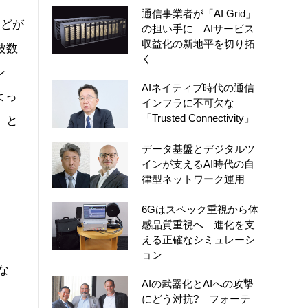
通信事業者が「AI Grid」
などが
の担い手に AIサービス
収益化の新地平を切り拓
波数
く
ン
AIネイティブ時代の通信
よっ
インフラに不可欠な
「Trusted Connectivity」
」と
データ基盤とデジタルツ
インが支えるAI時代の自
律型ネットワーク運用
6Gはスペック重視から体
感品質重視へ 進化を支
える正確なシミュレーシ
ョン
な
AIの武器化とAIへの攻撃
にどう対抗? フォーテ