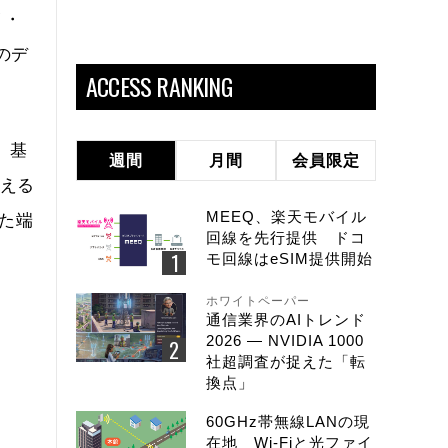
イ・
つのデ
ACCESS RANKING
。基
週間
月間
会員限定
超える
MEEQ、楽天モバイル
した端
回線を先行提供 ドコ
モ回線はeSIM提供開始
ホワイトペーパー
通信業界のAIトレンド
2026 ― NVIDIA 1000
社超調査が捉えた「転
換点」
60GHz帯無線LANの現
在地 Wi-Fiと光ファイ