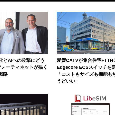
器化とAIへの攻撃にどう
愛媛CATVが集合住宅FTTH
フォーティネットが描く
Edgecore ECSスイッチを
戦略
「コストもサイズも機能も
うどいい」