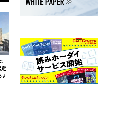
に
選定
ちょ