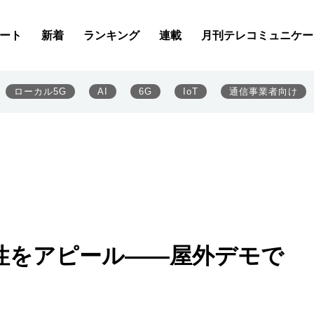
ート
新着
ランキング
連載
月刊テレコミュニケー
ローカル5G
AI
6G
IoT
通信事業者向け
位性をアピール――屋外デモで