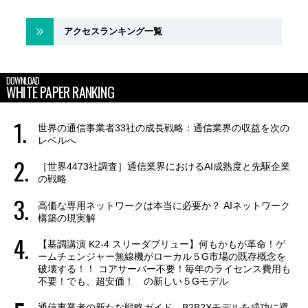
アクセスランキング一覧
DOWNLOAD
WHITE PAPER RANKING
世界の通信事業者33社の成長戦略：通信業界の収益を次の
レベルへ
［世界4473社調査］通信業界におけるAI成熟度と先駆企業
の戦略
高価な専用ネットワークは本当に必要か？ AIネットワーク
構築の現実解
【基調講演 K2-4 スリーダブリュー】何もかもが革命！ゲ
ームチェンジャー無線機がローカル５G市場の既存概念を
破壊する！！ コアサーバー不要！毎年のライセンス費用も
不要！でも、超安価！ の新しい５Gモデル
通信事業者の新たな戦略ガイド B2B2Xモデルを成功に導