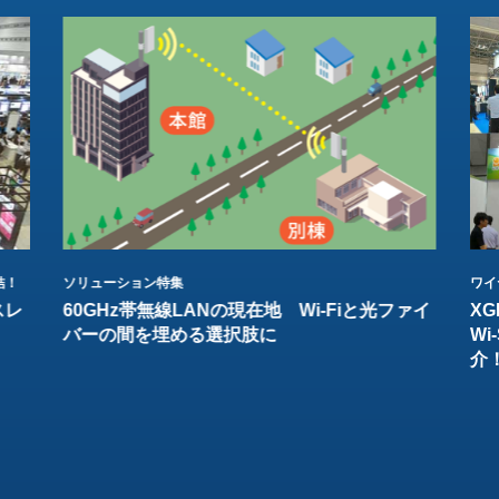
結！
ソリューション特集
ワイ
スレ
60GHz帯無線LANの現在地 Wi-Fiと光ファイ
XG
バーの間を埋める選択肢に
W
介