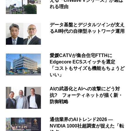
える「cnWave Vシリーズ」が選ば
れる理由
データ基盤とデジタルツインが支え
るAI時代の自律型ネットワーク運用
愛媛CATVが集合住宅FTTHに
Edgecore ECSスイッチを選定
「コストもサイズも機能もちょうど
いい」
AIの武器化とAIへの攻撃にどう対
抗? フォーティネットが描く新・
防御戦略
通信業界のAIトレンド2026 ―
NVIDIA 1000社超調査が捉えた「転