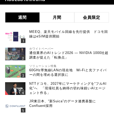
週間
月間
会員限定
MEEQ、楽天モバイル回線を先行提供 ドコモ回
線はeSIM提供開始
ホワイトペーパー
通信業界のAIトレンド2026 ― NVIDIA 1000社超
調査が捉えた「転換点」
ソリューション特集
60GHz帯無線LANの現在地 Wi-Fiと光ファイバ
ーの間を埋める選択肢に
NTTドコモ、2027年にマーケティングを“フルAI
化”へ 「現場社員も納得の切れ味鋭いAIエージ
ェント作る」
JR東日本、“新Suica”のデータ連携基盤に
Confluent採用