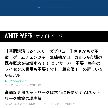
WHITE PAPER
ホワイトペーパー
【基調講演 K2-4 スリーダブリュー】何もかもが革
命！ゲームチェンジャー無線機がローカル５G市場の
既存概念を破壊する！！ コアサーバー不要！毎年の
ライセンス費用も不要！でも、超安価！ の新しい５
Gモデル
ローカル5Gサミット
ワイヤレスジャパン×WTP 2026
高価な専用ネットワークは本当に必要か？ AIネット
ワーク構築の現実解
SB C&S株式会社／日本ヒューレット・パッカード合同会社