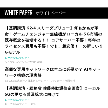
WHITE PAPER
ホワイトペーパー
【基調講演 K2-4 スリーダブリュー】何もかもが革
命！ゲームチェンジャー無線機がローカル５G市場の
既存概念を破壊する！！ コアサーバー不要！毎年の
ライセンス費用も不要！でも、超安価！ の新しい５
Gモデル
ローカル5Gサミット
ワイヤレスジャパン×WTP 2026
高価な専用ネットワークは本当に必要か？ AIネット
ワーク構築の現実解
SB C&S株式会社／日本ヒューレット・パッカード合同会社
【基調講演・総務省 佐藤移動通信企画官】ローカル
5Gの更なる普及拡大に向けて
ローカル5Gサミット
ローカル5Gサミット2025