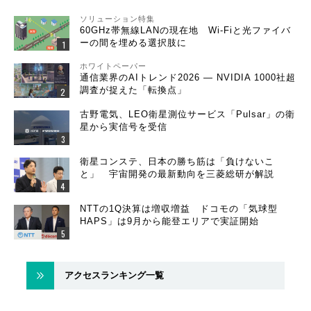
ソリューション特集
60GHz帯無線LANの現在地 Wi-Fiと光ファイバ
ーの間を埋める選択肢に
ホワイトペーパー
通信業界のAIトレンド2026 ― NVIDIA 1000社超
調査が捉えた「転換点」
古野電気、LEO衛星測位サービス「Pulsar」の衛
星から実信号を受信
衛星コンステ、日本の勝ち筋は「負けないこ
と」 宇宙開発の最新動向を三菱総研が解説
NTTの1Q決算は増収増益 ドコモの「気球型
HAPS」は9月から能登エリアで実証開始
アクセスランキング一覧