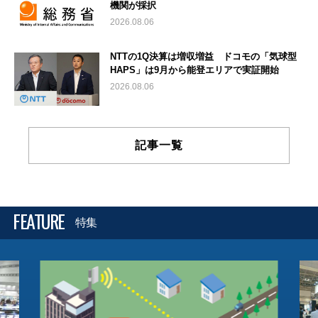
機関が採択
2026.08.06
NTTの1Q決算は増収増益 ドコモの「気球型
HAPS」は9月から能登エリアで実証開始
2026.08.06
記事一覧
FEATURE
特集