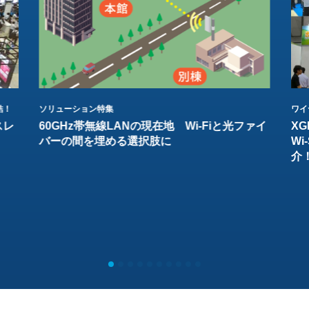
結！
ソリューション特集
ワイ
スレ
60GHz帯無線LANの現在地 Wi-Fiと光ファイ
XG
バーの間を埋める選択肢に
W
介