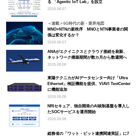
る 「Agentic IoT Lab」を設立
2026.08.07
＜連載＞6G時代の新・業界地図
MNO×NTNの新秩序 MNOとNTN事業者の関
係は変化するか？
2026.08.07
ANAがエクイニクスとクラウド接続を刷新、
ネットワーク構築期間が数カ月から数週間へ
2026.08.06
東陽テクニカがAIデータセンター向け「Ultra
Ethernet」検証機能を提供、VIAVI TestCenter
に機能追加
2026.08.06
NRIセキュア、独自開発のAI統制基盤を導入し
たSOCサービスを運用開始
2026.08.06
総務省の「ワット・ビット連携関連実証」に7