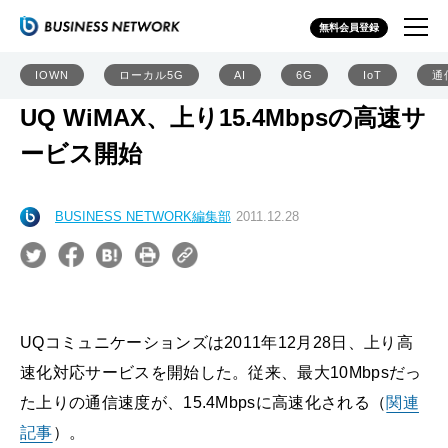
無料会員登録
IOWN
ローカル5G
AI
6G
IoT
通
UQ WiMAX、上り15.4Mbpsの高速サ
ービス開始
BUSINESS NETWORK編集部
2011.12.28
UQコミュニケーションズは2011年12月28日、上り高
速化対応サービスを開始した。従来、最大10Mbpsだっ
た上りの通信速度が、15.4Mbpsに高速化される
（
関連
記事
）
。