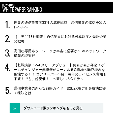
DOWNLOAD
WHITE PAPER RANKING
世界の通信事業者33社の成長戦略：通信業界の収益を次の
レベルへ
［世界4473社調査］通信業界におけるAI成熟度と先駆企業
の戦略
高価な専用ネットワークは本当に必要か？ AIネットワーク
構築の現実解
【基調講演 K2-4 スリーダブリュー】何もかもが革命！ゲ
ームチェンジャー無線機がローカル５G市場の既存概念を
破壊する！！ コアサーバー不要！毎年のライセンス費用も
不要！でも、超安価！ の新しい５Gモデル
通信事業者の新たな戦略ガイド B2B2Xモデルを成功に導
く秘訣とは
ダウンロード数ランキングをもっと見る