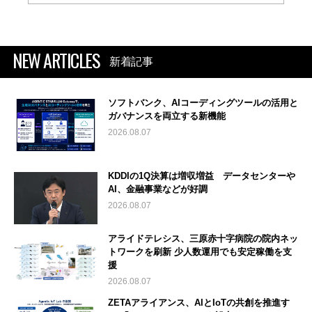
NEW ARTICLES
新着記事
ソフトバンク、AIコーディングツールの活用と
ガバナンスを両立する新機能
2026.08.07
KDDIの1Q決算は増収増益 データセンターや
AI、金融事業などが好調
2026.08.07
アライドテレシス、三原赤十字病院の院内ネッ
トワークを刷新 少人数運用でも安定稼働を支
援
2026.08.07
ZETAアライアンス、AIとIoTの共創を推進す