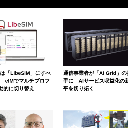
連は「LibeSIM」にすべ
通信事業者が「AI Grid」
! eIMでマルチプロフ
手に AIサービス収益化の
動的に切り替え
平を切り拓く