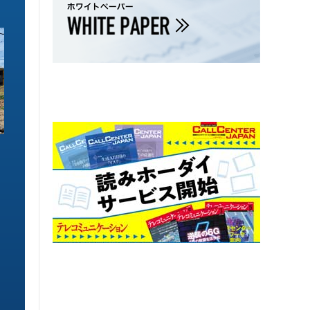
ソリューション特集
ソリューション特集
イーサネットで作るGPUネットワー
6GHz帯Wi-Fiは
ク 間近に迫る1.6TbE時代とローカ
末」で Wi-Fi 7
ルLLMに備えを
こう