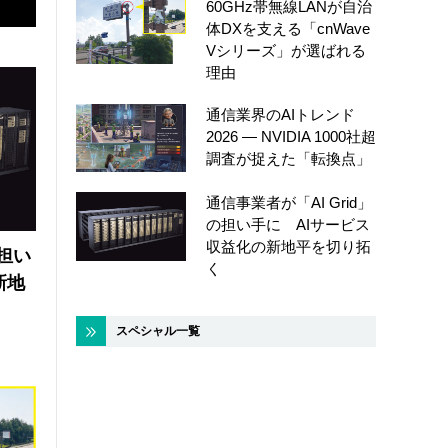
60GHz帯無線LANが自治
体DXを支える「cnWave
Vシリーズ」が選ばれる
理由
通信業界のAIトレンド
2026 ― NVIDIA 1000社超
調査が捉えた「転換点」
通信事業者が「AI Grid」
の担い手に AIサービス
収益化の新地平を切り拓
の担い
く
新地
スペシャル一覧