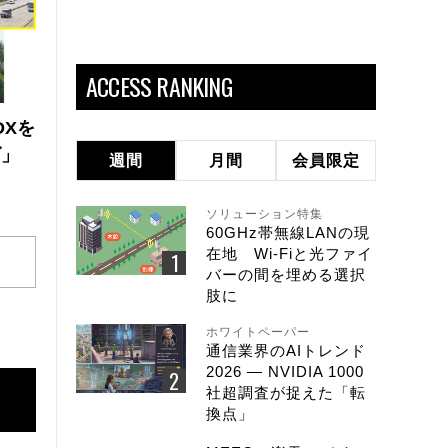
ACCESS RANKING
DXを
ズ」
週間
月間
会員限定
ソリューション特集
60GHz帯無線LANの現
在地 Wi-Fiと光ファイ
バーの間を埋める選択
肢に
ホワイトペーパー
通信業界のAIトレンド
2026 ― NVIDIA 1000
社超調査が捉えた「転
換点」