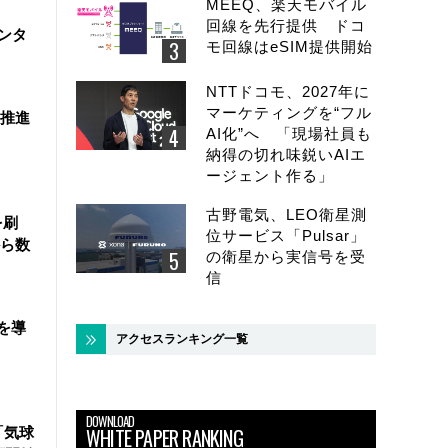
MEEQ、楽天モバイル
回線を先行提供 ドコ
ンタ
モ回線はeSIM提供開始
NTTドコモ、2027年に
マーケティングを“フル
を推進
AI化”へ 「現場社員も
納得の切れ味鋭いAIエ
ージェント作る」
古野電気、LEO衛星測
を刷
位サービス「Pulsar」
ら数
の衛星から実信号を受
信
を導
アクセスランキング一覧
DOWNLOAD
WHITE PAPER RANKING
「気球