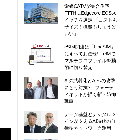
愛媛CATVが集合住宅
FTTHにEdgecore ECSス
イッチを選定 「コストも
サイズも機能もちょうど
いい」
eSIM関連は「LibeSIM」
にすべてお任せ! eIMで
マルチプロファイルを動
的に切り替え
AIの武器化とAIへの攻撃
にどう対抗? フォーテ
ィネットが描く新・防御
戦略
データ基盤とデジタルツ
インが支えるAI時代の自
律型ネットワーク運用