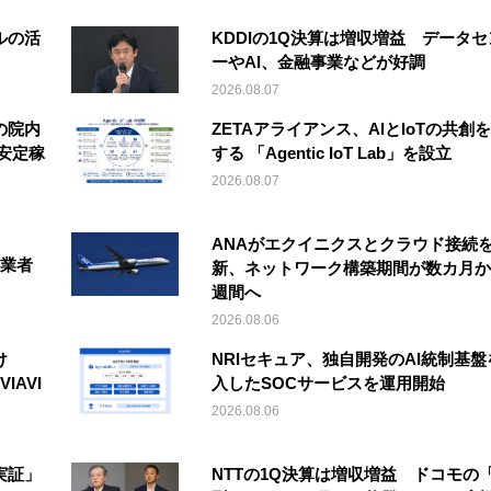
ルの活
KDDIの1Q決算は増収増益 データセ
ーやAI、金融事業などが好調
2026.08.07
の院内
ZETAアライアンス、AIとIoTの共創
安定稼
する 「Agentic IoT Lab」を設立
2026.08.07
ANAがエクイニクスとクラウド接続
事業者
新、ネットワーク構築期間が数カ月か
週間へ
2026.08.06
け
NRIセキュア、独自開発のAI統制基盤
IAVI
入したSOCサービスを運用開始
2026.08.06
実証」
NTTの1Q決算は増収増益 ドコモの