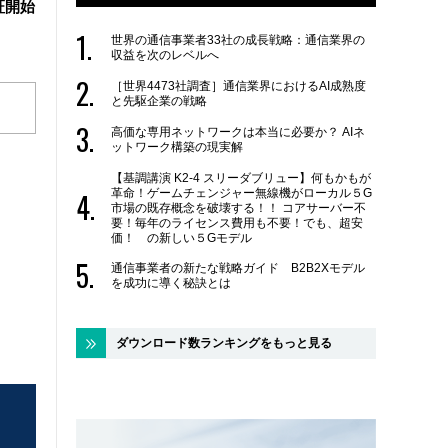
証開始
世界の通信事業者33社の成長戦略：通信業界の
収益を次のレベルへ
［世界4473社調査］通信業界におけるAI成熟度
と先駆企業の戦略
高価な専用ネットワークは本当に必要か？ AIネ
ットワーク構築の現実解
【基調講演 K2-4 スリーダブリュー】何もかもが
革命！ゲームチェンジャー無線機がローカル５G
市場の既存概念を破壊する！！ コアサーバー不
要！毎年のライセンス費用も不要！でも、超安
価！ の新しい５Gモデル
通信事業者の新たな戦略ガイド B2B2Xモデル
を成功に導く秘訣とは
ダウンロード数ランキングをもっと見る