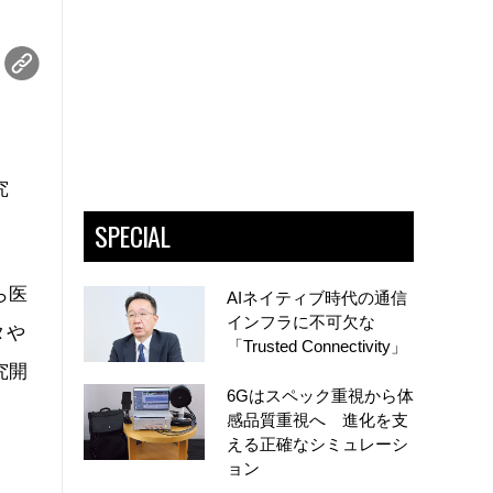
究
SPECIAL
ら医
AIネイティブ時代の通信
インフラに不可欠な
タや
「Trusted Connectivity」
究開
6Gはスペック重視から体
感品質重視へ 進化を支
える正確なシミュレーシ
ョン