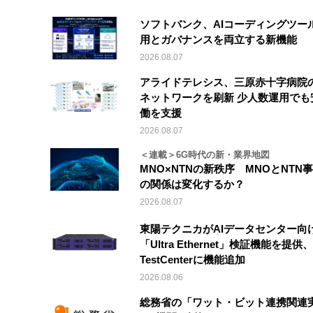
ソフトバンク、AIコーディングツー
用とガバナンスを両立する新機能
2026.08.07
アライドテレシス、三原赤十字病院
ネットワークを刷新 少人数運用でも
働を支援
2026.08.07
＜連載＞6G時代の新・業界地図
MNO×NTNの新秩序 MNOとNTN
の関係は変化するか？
2026.08.07
東陽テクニカがAIデータセンター向
「Ultra Ethernet」検証機能を提供、V
TestCenterに機能追加
2026.08.06
総務省の「ワット・ビット連携関連