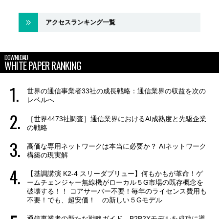
アクセスランキング一覧
DOWNLOAD
WHITE PAPER RANKING
世界の通信事業者33社の成長戦略：通信業界の収益を次の
レベルへ
［世界4473社調査］通信業界におけるAI成熟度と先駆企業
の戦略
高価な専用ネットワークは本当に必要か？ AIネットワーク
構築の現実解
【基調講演 K2-4 スリーダブリュー】何もかもが革命！ゲ
ームチェンジャー無線機がローカル５G市場の既存概念を
破壊する！！ コアサーバー不要！毎年のライセンス費用も
不要！でも、超安価！ の新しい５Gモデル
通信事業者の新たな戦略ガイド B2B2Xモデルを成功に導