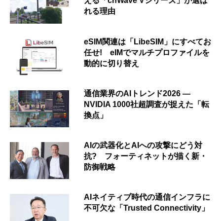
える「cnWave Vシリーズ」が選ば
れる理由
eSIM関連は「LibeSIM」にすべてお
任せ! eIMでマルチプロファイルを
動的に切り替え
通信業界のAIトレンド2026 ―
NVIDIA 1000社超調査が捉えた「転
換点」
AIの武器化とAIへの攻撃にどう対
抗? フォーティネットが描く新・
防御戦略
AIネイティブ時代の通信インフラに
不可欠な「Trusted Connectivity」