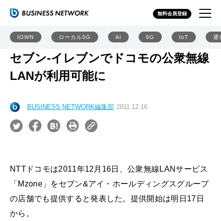
無料会員登録
IOWN
ローカル5G
AI
6G
IoT
通
セブン-イレブンでドコモの公衆無線
LANが利用可能に
BUSINESS NETWORK編集部
2011.12.16
NTTドコモは2011年12月16日、公衆無線LANサービス
「Mzone」をセブン&アイ・ホールディングスグループ
の店舗でも提供すると発表した。提供開始は明日17日
から。