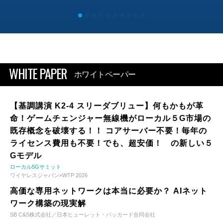
WHITE PAPER
ホワイトペーパー
【基調講演 K2-4 スリーダブリュー】何もかもが革
命！ゲームチェンジャー無線機がローカル５G市場の
既存概念を破壊する！！ コアサーバー不要！毎年の
ライセンス費用も不要！でも、超安価！ の新しい５
Gモデル
ローカル5Gサミット
ワイヤレスジャパン×WTP 2026
高価な専用ネットワークは本当に必要か？ AIネット
ワーク構築の現実解
SB C&S株式会社／日本ヒューレット・パッカード合同会社