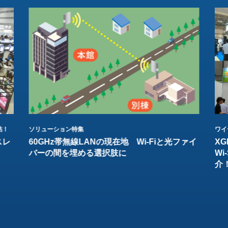
結！
ソリューション特集
ワイ
スレ
60GHz帯無線LANの現在地 Wi-Fiと光ファイ
XG
バーの間を埋める選択肢に
W
介