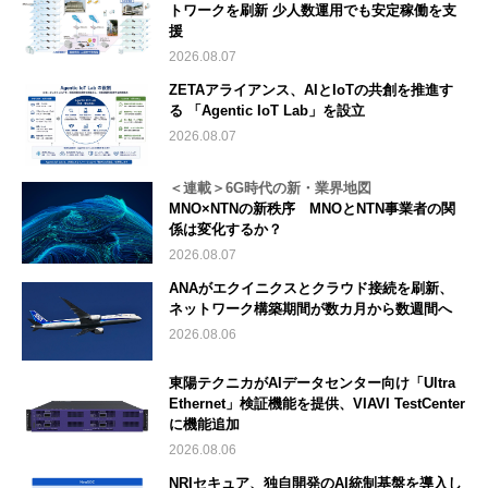
トワークを刷新 少人数運用でも安定稼働を支
援
2026.08.07
ZETAアライアンス、AIとIoTの共創を推進す
る 「Agentic IoT Lab」を設立
2026.08.07
＜連載＞6G時代の新・業界地図
MNO×NTNの新秩序 MNOとNTN事業者の関
係は変化するか？
2026.08.07
ANAがエクイニクスとクラウド接続を刷新、
ネットワーク構築期間が数カ月から数週間へ
2026.08.06
東陽テクニカがAIデータセンター向け「Ultra
Ethernet」検証機能を提供、VIAVI TestCenter
に機能追加
2026.08.06
NRIセキュア、独自開発のAI統制基盤を導入し