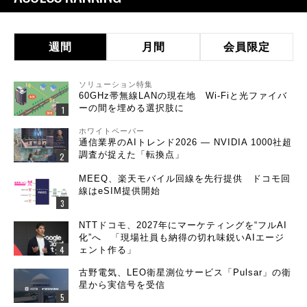
週間
月間
会員限定
ソリューション特集
60GHz帯無線LANの現在地 Wi-Fiと光ファイバ
ーの間を埋める選択肢に
ホワイトペーパー
通信業界のAIトレンド2026 ― NVIDIA 1000社超
調査が捉えた「転換点」
MEEQ、楽天モバイル回線を先行提供 ドコモ回
線はeSIM提供開始
NTTドコモ、2027年にマーケティングを“フルAI
化”へ 「現場社員も納得の切れ味鋭いAIエージ
ェント作る」
古野電気、LEO衛星測位サービス「Pulsar」の衛
星から実信号を受信