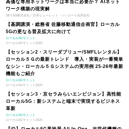
高価な専用ネットワークは本当に必要か？ AIネット
ワーク構築の現実解
SB C&S株式会社／日本ヒューレット・パッカード合同会社
【基調講演・総務省 佐藤移動通信企画官】ローカル
5Gの更なる普及拡大に向けて
ローカル5Gサミット
ローカル5Gサミット2025
【セッション2・スリーダブリュー/SMFLレンタル】
ローカル５Ｇの最新トレンド 導入・実装が一番簡単
なシン・ローカル５Ｇシステムの実用例 25-26年最新
機能もご紹介
ローカル5Gサミット
ローカル5Gサミット2025
【セッション3・京セラみらいエンビジョン】高性能
ローカル5G：新システムと端末で実現するビジネス
革新
ローカル5Gサミット
ローカル5Gサミット2025
【iD】ローカル5G基地局 All-In-One、次世代機種の