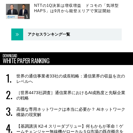
NTTの1Q決算は増収増益 ドコモの「気球型
HAPS」は9月から能登エリアで実証開始
アクセスランキング一覧
DOWNLOAD
WHITE PAPER RANKING
世界の通信事業者33社の成長戦略：通信業界の収益を次の
レベルへ
［世界4473社調査］通信業界におけるAI成熟度と先駆企業
の戦略
高価な専用ネットワークは本当に必要か？ AIネットワーク
構築の現実解
【基調講演 K2-4 スリーダブリュー】何もかもが革命！ゲ
ームチェンジャー無線機がローカル５G市場の既存概念を