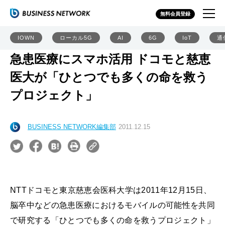
無料会員登録
IOWN
ローカル5G
AI
6G
IoT
通
急患医療にスマホ活用 ドコモと慈恵
医大が「ひとつでも多くの命を救う
プロジェクト」
BUSINESS NETWORK編集部
2011.12.15
NTTドコモと東京慈恵会医科大学は2011年12月15日、
脳卒中などの急患医療におけるモバイルの可能性を共同
で研究する「ひとつでも多くの命を救うプロジェクト」