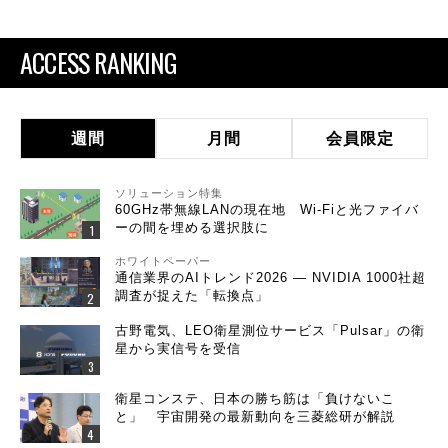
ACCESS RANKING
週間
月間
会員限定
ソリューション特集
60GHz帯無線LANの現在地 Wi-Fiと光ファイバ
ーの間を埋める選択肢に
ホワイトペーパー
通信業界のAIトレンド2026 ― NVIDIA 1000社超
調査が捉えた「転換点」
古野電気、LEO衛星測位サービス「Pulsar」の衛
星から実信号を受信
衛星コンステ、日本の勝ち筋は「負けないこ
と」 宇宙開発の最新動向を三菱総研が解説