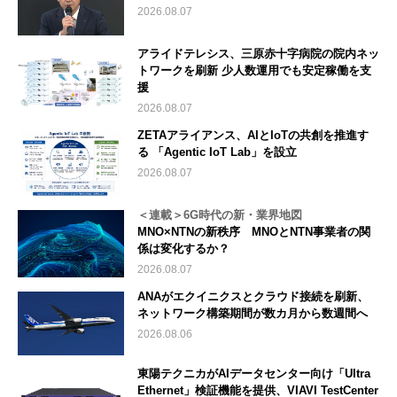
2026.08.07
アライドテレシス、三原赤十字病院の院内ネッ
トワークを刷新 少人数運用でも安定稼働を支
援
2026.08.07
ZETAアライアンス、AIとIoTの共創を推進す
る 「Agentic IoT Lab」を設立
2026.08.07
＜連載＞6G時代の新・業界地図
MNO×NTNの新秩序 MNOとNTN事業者の関
係は変化するか？
2026.08.07
ANAがエクイニクスとクラウド接続を刷新、
ネットワーク構築期間が数カ月から数週間へ
2026.08.06
東陽テクニカがAIデータセンター向け「Ultra
Ethernet」検証機能を提供、VIAVI TestCenter