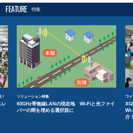
FEATURE
特集
結！
ソリューション特集
ワイ
スレ
60GHz帯無線LANの現在地 Wi-Fiと光ファイ
XG
バーの間を埋める選択肢に
W
介