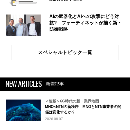
AIの武器化とAIへの攻撃にどう対
抗? フォーティネットが描く新・
防御戦略
スペシャルトピック一覧
NEW ARTICLES
新着記事
＜連載＞6G時代の新・業界地図
MNO×NTNの新秩序 MNOとNTN事業者の関
係は変化するか？
2026.08.07