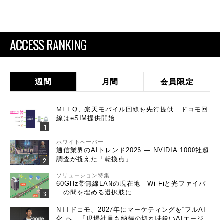
ACCESS RANKING
週間
月間
会員限定
MEEQ、楽天モバイル回線を先行提供 ドコモ回
線はeSIM提供開始
ホワイトペーパー
通信業界のAIトレンド2026 ― NVIDIA 1000社超
調査が捉えた「転換点」
ソリューション特集
60GHz帯無線LANの現在地 Wi-Fiと光ファイバ
ーの間を埋める選択肢に
NTTドコモ、2027年にマーケティングを“フルAI
化”へ 「現場社員も納得の切れ味鋭いAIエージ