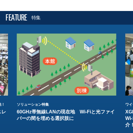
FEATURE
特集
結！
ソリューション特集
ワイ
スレ
60GHz帯無線LANの現在地 Wi-Fiと光ファイ
XG
バーの間を埋める選択肢に
W
介