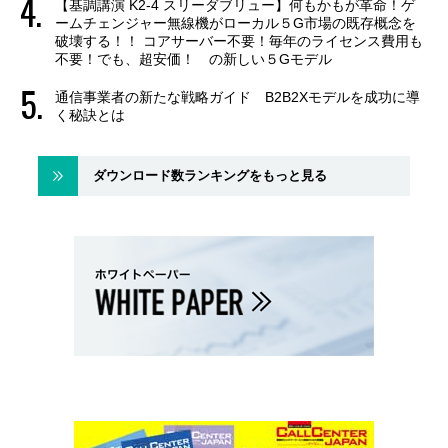
【基調講演 K2-4 スリーダブリュー】何もかもが革命！ゲ
ームチェンジャー無線機がローカル５G市場の既存概念を
破壊する！！ コアサーバー不要！毎年のライセンス費用も
不要！でも、超安価！ の新しい５Gモデル
通信事業者の新たな戦略ガイド B2B2Xモデルを成功に導
く秘訣とは
ダウンロード数ランキングをもっと見る