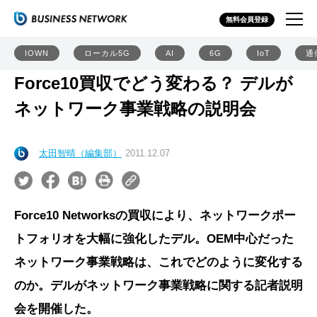
無料会員登録
IOWN
ローカル5G
AI
6G
IoT
通
Force10買収でどう変わる？ デルが
ネットワーク事業戦略の説明会
太田智晴（編集部）
2011.12.07
Force10 Networksの買収により、ネットワークポー
トフォリオを大幅に強化したデル。OEM中心だった
ネットワーク事業戦略は、これでどのように変化する
のか。デルがネットワーク事業戦略に関する記者説明
会を開催した。