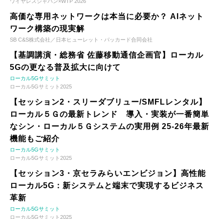
ワイヤレスジャパン×WTP 2026
高価な専用ネットワークは本当に必要か？ AIネット
ワーク構築の現実解
SB C&S株式会社／日本ヒューレット・パッカード合同会社
【基調講演・総務省 佐藤移動通信企画官】ローカル
5Gの更なる普及拡大に向けて
ローカル5Gサミット
ローカル5Gサミット2025
【セッション2・スリーダブリュー/SMFLレンタル】
ローカル５Ｇの最新トレンド 導入・実装が一番簡単
なシン・ローカル５Ｇシステムの実用例 25-26年最新
機能もご紹介
ローカル5Gサミット
ローカル5Gサミット2025
【セッション3・京セラみらいエンビジョン】高性能
ローカル5G：新システムと端末で実現するビジネス
革新
ローカル5Gサミット
ローカル5Gサミット2025