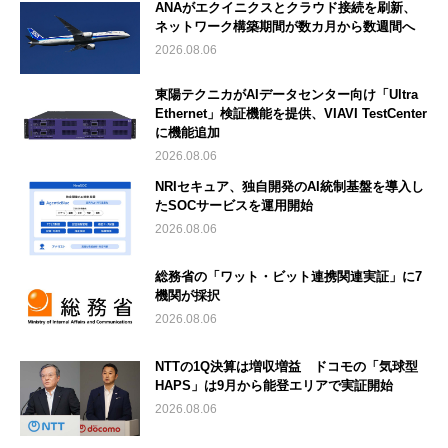
ANAがエクイニクスとクラウド接続を刷新、
ネットワーク構築期間が数カ月から数週間へ
2026.08.06
東陽テクニカがAIデータセンター向け「Ultra
Ethernet」検証機能を提供、VIAVI TestCenter
に機能追加
2026.08.06
NRIセキュア、独自開発のAI統制基盤を導入し
たSOCサービスを運用開始
2026.08.06
総務省の「ワット・ビット連携関連実証」に7
機関が採択
2026.08.06
NTTの1Q決算は増収増益 ドコモの「気球型
HAPS」は9月から能登エリアで実証開始
2026.08.06