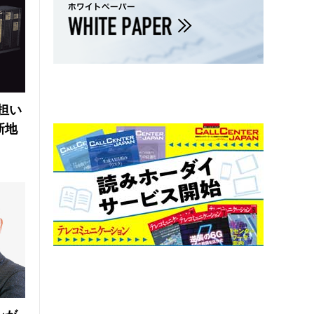
の担い
新地