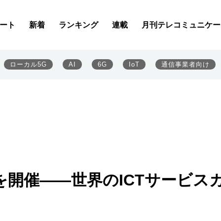
ート
新着
ランキング
連載
月刊テレコミュニケー
ローカル5G
AI
6G
IoT
通信事業者向け
を開催――世界のICTサービス