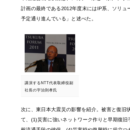
計画の最終である2012年度末にはIP系、ソリ
予定通り進んでいる」と述べた。
講演するNTT代表取締役副
社長の宇治則孝氏
次に、東日本大震災の影響を紹介。被害と復旧
て、(1)災害に強いネットワーク作りと早期復旧
報流通手段の確保、(4)災害時や復興時に役立