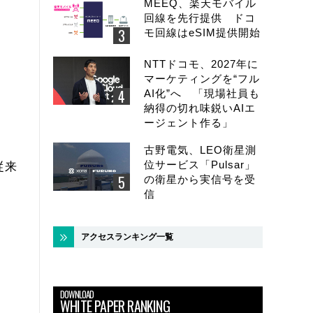
MEEQ、楽天モバイル
回線を先行提供 ドコ
モ回線はeSIM提供開始
NTTドコモ、2027年に
マーケティングを“フル
AI化”へ 「現場社員も
納得の切れ味鋭いAIエ
ージェント作る」
古野電気、LEO衛星測
位サービス「Pulsar」
従来
の衛星から実信号を受
信
アクセスランキング一覧
DOWNLOAD
WHITE PAPER RANKING