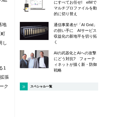
にすべてお任せ! eIMで
マルチプロファイルを動
的に切り替え
基地
通信事業者が「AI Grid」
の担い手に AIサービス
区町
収益化の新地平を切り拓
く
明し
AIの武器化とAIへの攻撃
にどう対抗? フォーテ
ィネットが描く新・防御
る1
戦略
の拡張
ーク
スペシャル一覧