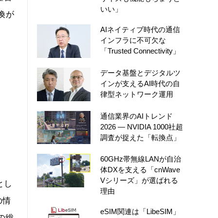
いい」
換が
AIネイティブ時代の通信
インフラに不可欠な
「Trusted Connectivity」
データ基盤とデジタルツ
インが支えるAI時代の自
律型ネットワーク運用
通信業界のAIトレンド
2026 ― NVIDIA 1000社超
調査が捉えた「転換点」
60GHz帯無線LANが自治
体DXを支える「cnWave
Vシリーズ」が選ばれる
とし
理由
の情
eSIM関連は「LibeSIM」
の総