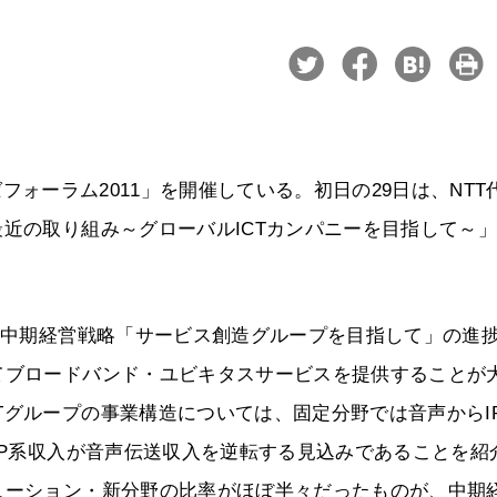
くばフォーラム2011」を開催している。初日の29日は、NTT
最近の取り組み～グローバルICTカンパニーを目指して～
たる中期経営戦略「サービス創造グループを目指して」の進
てブロードバンド・ユビキタスサービスを提供することが
Tグループの事業構造については、固定分野では音声からI
はIP系収入が音声伝送収入を逆転する見込みであることを紹
ューション・新分野の比率がほぼ半々だったものが、中期