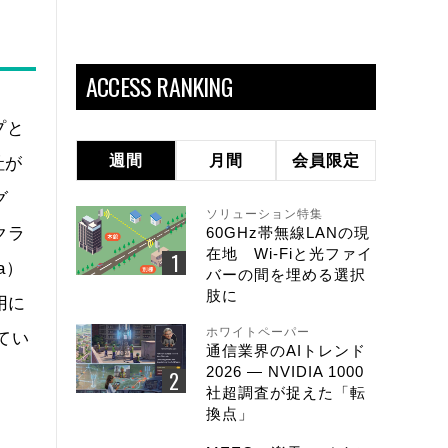
ACCESS RANKING
プと
週間
月間
会員限定
社が
グ
ソリューション特集
クラ
60GHz帯無線LANの現
在地 Wi-Fiと光ファイ
a）
バーの間を埋める選択
肢に
用に
ホワイトペーパー
てい
通信業界のAIトレンド
2026 ― NVIDIA 1000
社超調査が捉えた「転
換点」