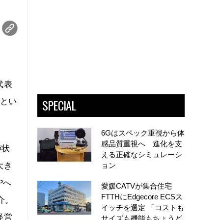
代表
SPECIAL
」とい
6Gはスペック重視から体
感品質重視へ 進化を支
捗状
える正確なシミュレーシ
大き
ョン
Pへ
愛媛CATVが集合住宅
FTTHにEdgecore ECSス
介。
イッチを選定 「コストも
経営
サイズも機能もちょうど