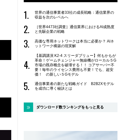
世界の通信事業者33社の成長戦略：通信業界の
収益を次のレベルへ
［世界4473社調査］通信業界におけるAI成熟度
と先駆企業の戦略
高価な専用ネットワークは本当に必要か？ AIネ
ットワーク構築の現実解
【基調講演 K2-4 スリーダブリュー】何もかもが
革命！ゲームチェンジャー無線機がローカル５G
市場の既存概念を破壊する！！ コアサーバー不
要！毎年のライセンス費用も不要！でも、超安
価！ の新しい５Gモデル
通信事業者の新たな戦略ガイド B2B2Xモデル
を成功に導く秘訣とは
ダウンロード数ランキングをもっと見る