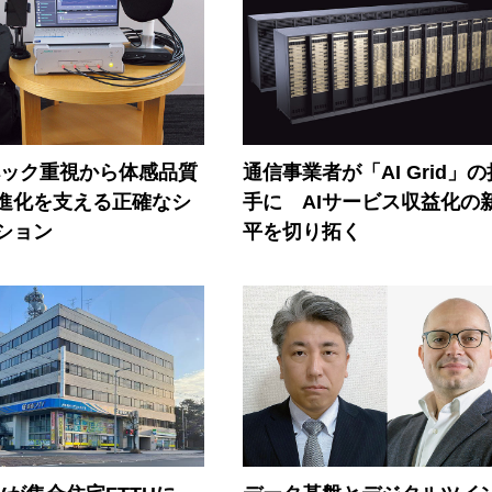
ペック重視から体感品質
通信事業者が「AI Grid」
進化を支える正確なシ
手に AIサービス収益化の
ション
平を切り拓く