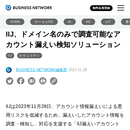
無料会員登録
IOWN
ローカル5G
AI
6G
IoT
通
IIJ、ドメイン名のみで調査可能なア
カウント漏えい検知ソリューション
IIJ
セキュリティ
BUSINESS NETWORK編集部
2023.11.28
IIJは2023年11月28日、アカウント情報漏えいによる悪
用リスクを低減するため、漏えいしたアカウント情報を
調査・検知し、対応を支援する「IIJ漏えいアカウント