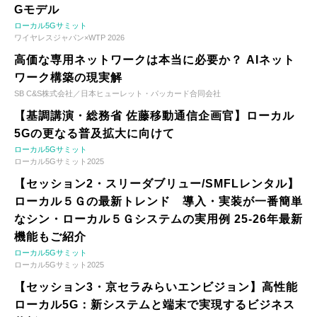
Gモデル
ローカル5Gサミット
ワイヤレスジャパン×WTP 2026
高価な専用ネットワークは本当に必要か？ AIネット
ワーク構築の現実解
SB C&S株式会社／日本ヒューレット・パッカード合同会社
【基調講演・総務省 佐藤移動通信企画官】ローカル
5Gの更なる普及拡大に向けて
ローカル5Gサミット
ローカル5Gサミット2025
【セッション2・スリーダブリュー/SMFLレンタル】
ローカル５Ｇの最新トレンド 導入・実装が一番簡単
なシン・ローカル５Ｇシステムの実用例 25-26年最新
機能もご紹介
ローカル5Gサミット
ローカル5Gサミット2025
【セッション3・京セラみらいエンビジョン】高性能
ローカル5G：新システムと端末で実現するビジネス