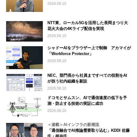
2026.08.10
NTT東、ローカル5Gを活用した長岡まつり大
花火大会の4Kライブ配信を実現
2026.08.10
シャドーAIをブラウザー上で制御 アカマイが
「Workforce Protector」
2026.08.10
NEC、部門長から社員まですべての役割をAI
が担う社内組織を新設
2026.08.10
ドコモとサムスン、AIで通信速度の低下を予
測・防止する技術の実証に成功
2026.08.10
＜連載＞AIインフラの新潮流
「通信融合でAI推論需要取り込む」KDDI 佐藤
氏・桜井氏