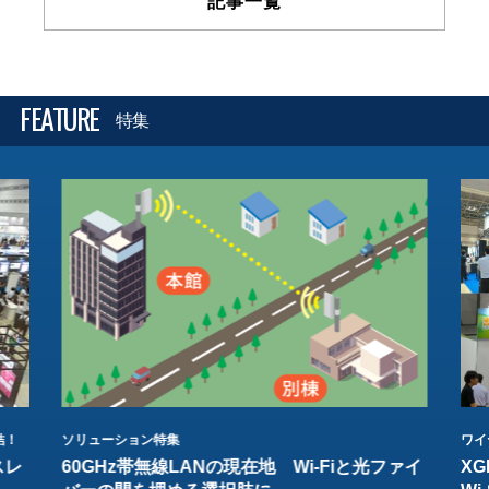
記事一覧
FEATURE
特集
結！
ソリューション特集
ワイ
スレ
60GHz帯無線LANの現在地 Wi-Fiと光ファイ
XG