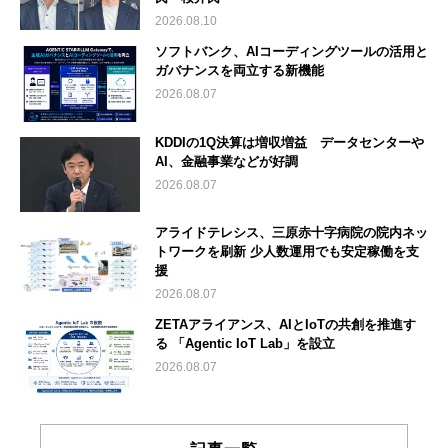
2026.08.10
ソフトバンク、AIコーディングツールの活用と
ガバナンスを両立する新機能
2026.08.07
KDDIの1Q決算は増収増益 データセンターや
AI、金融事業などが好調
2026.08.07
アライドテレシス、三原赤十字病院の院内ネッ
トワークを刷新 少人数運用でも安定稼働を支
援
2026.08.07
ZETAアライアンス、AIとIoTの共創を推進す
る 「Agentic IoT Lab」を設立
2026.08.07