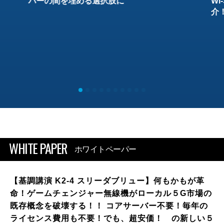
バーの間を埋める選択肢に
W
介
WHITE PAPER
ホワイトペーパー
【基調講演 K2-4 スリーダブリュー】何もかもが革
命！ゲームチェンジャー無線機がローカル５G市場の
既存概念を破壊する！！ コアサーバー不要！毎年の
ライセンス費用も不要！でも、超安価！ の新しい５