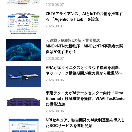
2026.08.07
ZETAアライアンス、AIとIoTの共創を推進す
る 「Agentic IoT Lab」を設立
2026.08.07
＜連載＞6G時代の新・業界地図
MNO×NTNの新秩序 MNOとNTN事業者の関
係は変化するか？
2026.08.07
ANAがエクイニクスとクラウド接続を刷新、
ネットワーク構築期間が数カ月から数週間へ
2026.08.06
東陽テクニカがAIデータセンター向け「Ultra
Ethernet」検証機能を提供、VIAVI TestCenter
に機能追加
2026.08.06
NRIセキュア、独自開発のAI統制基盤を導入し
たSOCサービスを運用開始