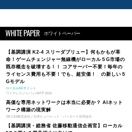
WHITE PAPER
ホワイトペーパー
【基調講演 K2-4 スリーダブリュー】何もかもが革
命！ゲームチェンジャー無線機がローカル５G市場の
既存概念を破壊する！！ コアサーバー不要！毎年の
ライセンス費用も不要！でも、超安価！ の新しい５
Gモデル
ローカル5Gサミット
ワイヤレスジャパン×WTP 2026
高価な専用ネットワークは本当に必要か？ AIネット
ワーク構築の現実解
SB C&S株式会社／日本ヒューレット・パッカード合同会社
【基調講演・総務省 佐藤移動通信企画官】ローカル