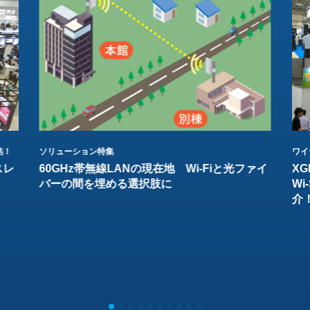
結！
ソリューション特集
ワイ
スレ
60GHz帯無線LANの現在地 Wi-Fiと光ファイ
XG
バーの間を埋める選択肢に
W
介