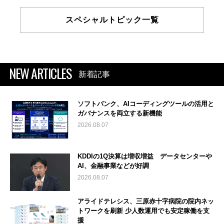
スペシャルトピック一覧
NEW ARTICLES
新着記事
ソフトバンク、AIコーディングツールの活用と
ガバナンスを両立する新機能
2026.08.07
KDDIの1Q決算は増収増益 データセンターや
AI、金融事業などが好調
2026.08.07
アライドテレシス、三原赤十字病院の院内ネッ
トワークを刷新 少人数運用でも安定稼働を支
援