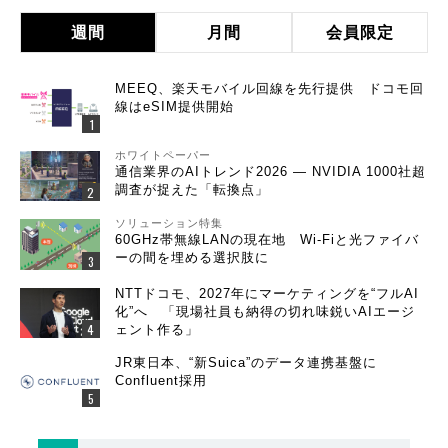
週間
月間
会員限定
MEEQ、楽天モバイル回線を先行提供 ドコモ回
線はeSIM提供開始
ホワイトペーパー
通信業界のAIトレンド2026 ― NVIDIA 1000社超
調査が捉えた「転換点」
ソリューション特集
60GHz帯無線LANの現在地 Wi-Fiと光ファイバ
ーの間を埋める選択肢に
NTTドコモ、2027年にマーケティングを“フルAI
化”へ 「現場社員も納得の切れ味鋭いAIエージ
ェント作る」
JR東日本、“新Suica”のデータ連携基盤に
Confluent採用