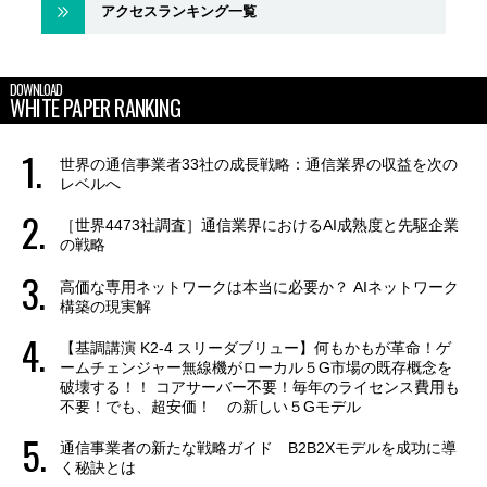
アクセスランキング一覧
DOWNLOAD
WHITE PAPER RANKING
世界の通信事業者33社の成長戦略：通信業界の収益を次の
レベルへ
［世界4473社調査］通信業界におけるAI成熟度と先駆企業
の戦略
高価な専用ネットワークは本当に必要か？ AIネットワーク
構築の現実解
【基調講演 K2-4 スリーダブリュー】何もかもが革命！ゲ
ームチェンジャー無線機がローカル５G市場の既存概念を
破壊する！！ コアサーバー不要！毎年のライセンス費用も
不要！でも、超安価！ の新しい５Gモデル
通信事業者の新たな戦略ガイド B2B2Xモデルを成功に導
く秘訣とは