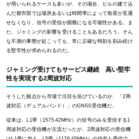
が用いられるケースも多いが、その場合、ビルの建て込
んだ都市部では場所あるいは時間帯によって衛星が見通
せなくなり、信号の受信が困難になる可能性がある。ま
た、ジャミングの影響を受けることもあるだろう。そん
な不測の事態が起こっても、常に正確な時刻を刻み続け
る堅牢性が求められるのだ。
ジャミング受けてもサービス継続 高い堅牢
性を実現する2周波対応
そうした観点から市場で注目を浴びているのが、「2周
波対応（デュアルバンド）」のGNSS受信機だ。
従来は、L1帯（1575.42MHz）の信号のみを受信する1
周波対応の受信機が主流だったが、2周波対応の受信機
はL1帯に加え、L5帯（1176.45MHz）の信号も受信で