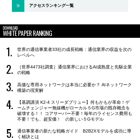
アクセスランキング一覧
DOWNLOAD
WHITE PAPER RANKING
世界の通信事業者33社の成長戦略：通信業界の収益を次の
レベルへ
［世界4473社調査］通信業界におけるAI成熟度と先駆企業
の戦略
高価な専用ネットワークは本当に必要か？ AIネットワーク
構築の現実解
【基調講演 K2-4 スリーダブリュー】何もかもが革命！ゲ
ームチェンジャー無線機がローカル５G市場の既存概念を
破壊する！！ コアサーバー不要！毎年のライセンス費用も
不要！でも、超安価！ の新しい５Gモデル
通信事業者の新たな戦略ガイド B2B2Xモデルを成功に導
く秘訣とは