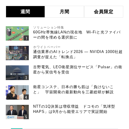
週間
月間
会員限定
ソリューション特集
60GHz帯無線LANの現在地 Wi-Fiと光ファイバ
ーの間を埋める選択肢に
ホワイトペーパー
通信業界のAIトレンド2026 ― NVIDIA 1000社超
調査が捉えた「転換点」
古野電気、LEO衛星測位サービス「Pulsar」の衛
星から実信号を受信
衛星コンステ、日本の勝ち筋は「負けないこ
と」 宇宙開発の最新動向を三菱総研が解説
NTTの1Q決算は増収増益 ドコモの「気球型
HAPS」は9月から能登エリアで実証開始