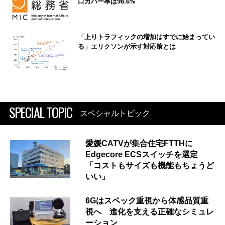
口カバー率は98.6%
「上りトラフィックの増加はすでに始まってい
る」エリクソンが示す対応策とは
SPECIAL TOPIC
スペシャルトピック
愛媛CATVが集合住宅FTTHに
Edgecore ECSスイッチを選定
「コストもサイズも機能もちょうど
いい」
6Gはスペック重視から体感品質重
視へ 進化を支える正確なシミュレ
ーション