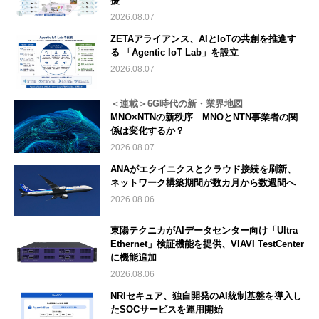
援
2026.08.07
ZETAアライアンス、AIとIoTの共創を推進す
る 「Agentic IoT Lab」を設立
2026.08.07
＜連載＞6G時代の新・業界地図
MNO×NTNの新秩序 MNOとNTN事業者の関
係は変化するか？
2026.08.07
ANAがエクイニクスとクラウド接続を刷新、
ネットワーク構築期間が数カ月から数週間へ
2026.08.06
東陽テクニカがAIデータセンター向け「Ultra
Ethernet」検証機能を提供、VIAVI TestCenter
に機能追加
2026.08.06
NRIセキュア、独自開発のAI統制基盤を導入し
たSOCサービスを運用開始