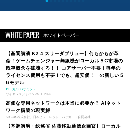
WHITE PAPER
ホワイトペーパー
【基調講演 K2-4 スリーダブリュー】何もかもが革
命！ゲームチェンジャー無線機がローカル５G市場の
既存概念を破壊する！！ コアサーバー不要！毎年の
ライセンス費用も不要！でも、超安価！ の新しい５
Gモデル
ローカル5Gサミット
ワイヤレスジャパン×WTP 2026
高価な専用ネットワークは本当に必要か？ AIネット
ワーク構築の現実解
SB C&S株式会社／日本ヒューレット・パッカード合同会社
【基調講演・総務省 佐藤移動通信企画官】ローカル