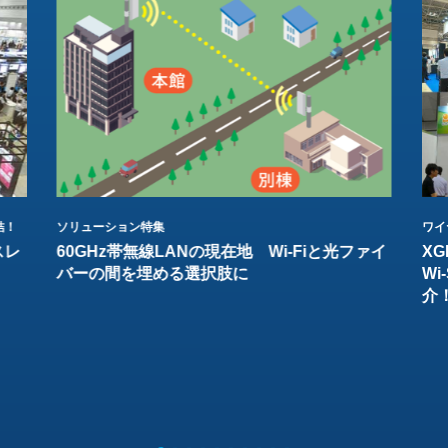
結！
ソリューション特集
ワイ
スレ
60GHz帯無線LANの現在地 Wi-Fiと光ファイ
XG
バーの間を埋める選択肢に
W
介