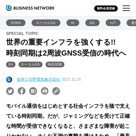
無料会員登録
IOWN
ローカル5G
AI
6G
IoT
通
SPECIAL TOPIC
世界の重要インフラを強くする!!
時刻同期は2周波GNSS受信の時代へ
5G
ローカル5G
時刻同期
提供◎古野電気株式会社
2023.11.24
モバイル通信をはじめとする社会インフラを陰で支え
ている時刻同期。だが、ジャミングなどを受けて正確
な時間が受信できなくなると、さまざまな障害が起こ