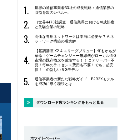
世界の通信事業者33社の成長戦略：通信業界の
収益を次のレベルへ
［世界4473社調査］通信業界におけるAI成熟度
と先駆企業の戦略
高価な専用ネットワークは本当に必要か？ AIネ
ットワーク構築の現実解
【基調講演 K2-4 スリーダブリュー】何もかもが
革命！ゲームチェンジャー無線機がローカル５G
市場の既存概念を破壊する！！ コアサーバー不
要！毎年のライセンス費用も不要！でも、超安
価！ の新しい５Gモデル
通信事業者の新たな戦略ガイド B2B2Xモデル
を成功に導く秘訣とは
ダウンロード数ランキングをもっと見る