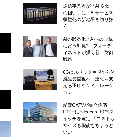
通信事業者が「AI Grid」
の担い手に AIサービス
収益化の新地平を切り拓
く
AIの武器化とAIへの攻撃
にどう対抗? フォーテ
ィネットが描く新・防御
戦略
6Gはスペック重視から体
感品質重視へ 進化を支
える正確なシミュレーシ
ョン
愛媛CATVが集合住宅
FTTHにEdgecore ECSス
イッチを選定 「コストも
サイズも機能もちょうど
いい」