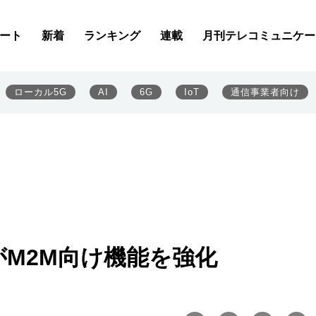
ート
新着
ランキング
連載
月刊テレコミュニケー
ローカル5G
AI
6G
IoT
通信事業者向け
がM2M向け機能を強化