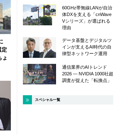
60GHz帯無線LANが自治
体DXを支える「cnWave
Vシリーズ」が選ばれる
理由
データ基盤とデジタルツ
に
インが支えるAI時代の自
選定
律型ネットワーク運用
ちょ
通信業界のAIトレンド
2026 ― NVIDIA 1000社超
調査が捉えた「転換点」
スペシャル一覧