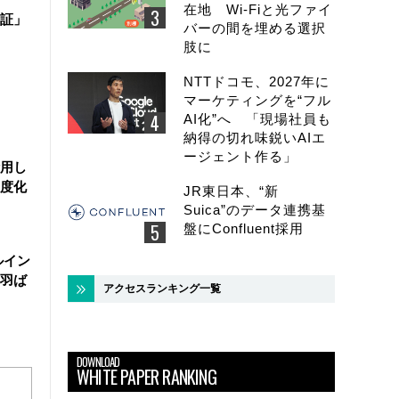
在地 Wi-Fiと光ファイ
証」
バーの間を埋める選択
肢に
NTTドコモ、2027年に
マーケティングを“フル
AI化”へ 「現場社員も
納得の切れ味鋭いAIエ
ージェント作る」
活用し
度化
JR東日本、“新
Suica”のデータ連携基
盤にConfluent採用
ルイン
羽ば
アクセスランキング一覧
DOWNLOAD
WHITE PAPER RANKING