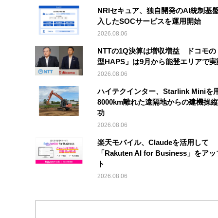
NRIセキュア、独自開発のAI統制基
入したSOCサービスを運用開始
2026.08.06
NTTの1Q決算は増収増益 ドコモの
型HAPS」は9月から能登エリアで
2026.08.06
ハイテクインター、Starlink Mini
8000km離れた遠隔地からの建機操
功
2026.08.06
楽天モバイル、Claudeを活用して
「Rakuten AI for Business」を
ト
2026.08.06