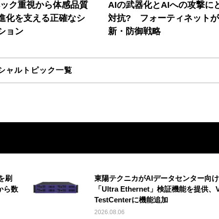
ペック重視から体感品質
AIの武器化とAIへの攻撃に
進化を支える正確なシ
対抗? フォーティネット
ション
新・防御戦略
シャルトピック一覧
を刷
東陽テクニカがAIデータセンター向け
から数
「Ultra Ethernet」検証機能を提供、V
TestCenterに機能追加
2026.08.06