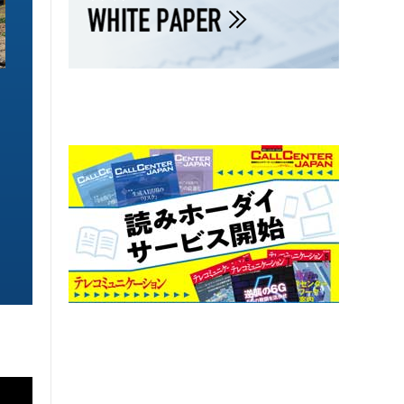
ソリューション特集
ソリューション特集
イーサネットで作るGPUネットワー
6GHz帯Wi-Fiは
ク 間近に迫る1.6TbE時代とローカ
末」で Wi-Fi 7
ルLLMに備えを
こう