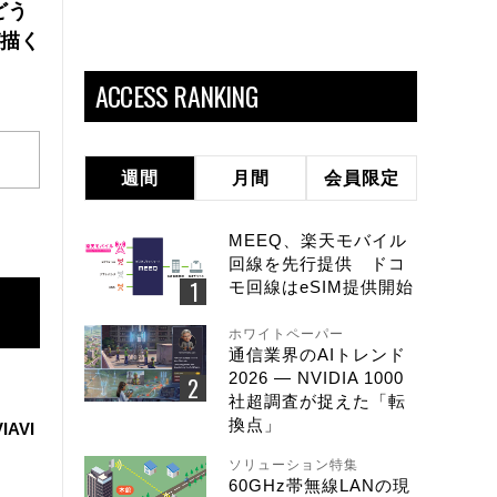
どう
が描く
ACCESS RANKING
週間
月間
会員限定
MEEQ、楽天モバイル
回線を先行提供 ドコ
モ回線はeSIM提供開始
ホワイトペーパー
通信業界のAIトレンド
2026 ― NVIDIA 1000
社超調査が捉えた「転
換点」
IAVI
ソリューション特集
60GHz帯無線LANの現