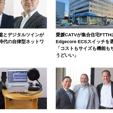
盤とデジタルツインが
愛媛CATVが集合住宅FTTH
I時代の自律型ネットワ
Edgecore ECSスイッチを
「コストもサイズも機能も
うどいい」