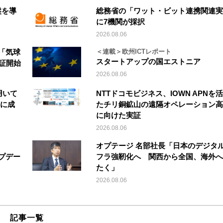
盤を導
総務省の「ワット・ビット連携関連実
に7機関が採択
2026.08.06
「気球
＜連載＞欧州ICTレポート
スタートアップの国エストニア
実証開始
2026.08.06
を用いて
NTTドコモビジネス、IOWN APNを
縦に成
たチリ銅鉱山の遠隔オペレーション高
に向けた実証
2026.08.06
オプテージ 名部社長「日本のデジタ
アップデー
フラ強靭化へ 関西から全国、海外へ
たく」
2026.08.06
記事一覧