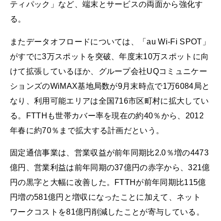
ティパック」など、端末とサービスの両面から強化す
る。
またデータオフロードについては、「au Wi-Fi SPOT」
がすでに3万スポットを突破、年度末10万スポットに向
けて拡張しているほか、グループ会社UQコミュニケー
ションズのWiMAX基地局数が9月末時点で1万6084局と
なり、利用可能エリアは全国716市区町村に拡大してい
る。FTTHも世帯カバー率を現在の約40％から、2012
年春に約70％まで拡大する計画だという。
固定通信事業は、営業収益が前年同期比2.0％増の4473
億円、営業利益は前年同期の37億円の赤字から、321億
円の黒字と大幅に改善した。FTTHが前年同期比115億
円増の581億円と増収になったことに加えて、ネット
ワークコストを81億円削減したことが寄与している。