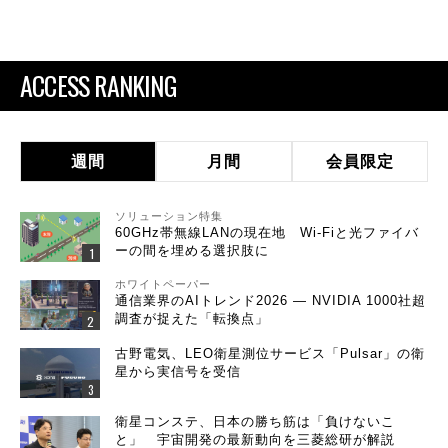
ACCESS RANKING
週間
月間
会員限定
ソリューション特集
60GHz帯無線LANの現在地 Wi-Fiと光ファイバ
ーの間を埋める選択肢に
ホワイトペーパー
通信業界のAIトレンド2026 ― NVIDIA 1000社超
調査が捉えた「転換点」
古野電気、LEO衛星測位サービス「Pulsar」の衛
星から実信号を受信
衛星コンステ、日本の勝ち筋は「負けないこ
と」 宇宙開発の最新動向を三菱総研が解説