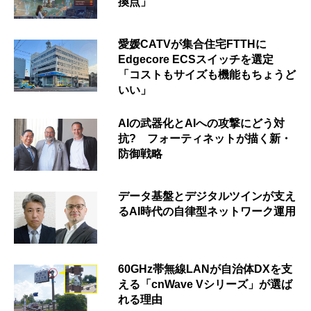
換点」
愛媛CATVが集合住宅FTTHに
Edgecore ECSスイッチを選定
「コストもサイズも機能もちょうど
いい」
AIの武器化とAIへの攻撃にどう対
抗? フォーティネットが描く新・
防御戦略
データ基盤とデジタルツインが支え
るAI時代の自律型ネットワーク運用
60GHz帯無線LANが自治体DXを支
える「cnWave Vシリーズ」が選ば
れる理由