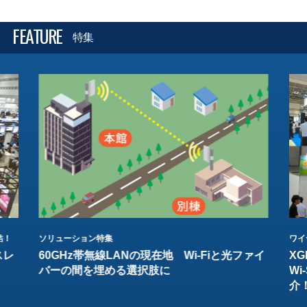
FEATURE
特集
結！
ソリューション特集
ワイ
スレ
60GHz帯無線LANの現在地 Wi-Fiと光ファイ
XG
バーの間を埋める選択肢に
W
介