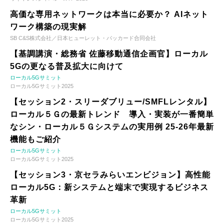
高価な専用ネットワークは本当に必要か？ AIネット
ワーク構築の現実解
SB C&S株式会社／日本ヒューレット・パッカード合同会社
【基調講演・総務省 佐藤移動通信企画官】ローカル
5Gの更なる普及拡大に向けて
ローカル5Gサミット
ローカル5Gサミット2025
【セッション2・スリーダブリュー/SMFLレンタル】
ローカル５Ｇの最新トレンド 導入・実装が一番簡単
なシン・ローカル５Ｇシステムの実用例 25-26年最新
機能もご紹介
ローカル5Gサミット
ローカル5Gサミット2025
【セッション3・京セラみらいエンビジョン】高性能
ローカル5G：新システムと端末で実現するビジネス
革新
ローカル5Gサミット
ローカル5Gサミット2025