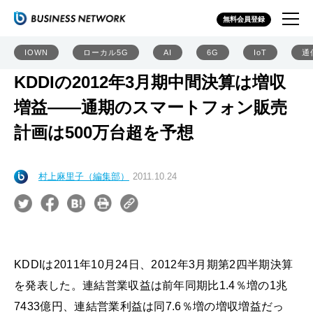
無料会員登録
IOWN
ローカル5G
AI
6G
IoT
通
KDDIの2012年3月期中間決算は増収
増益――通期のスマートフォン販売
計画は500万台超を予想
村上麻里子（編集部）
2011.10.24
KDDIは2011年10月24日、2012年3月期第2四半期決算
を発表した。連結営業収益は前年同期比1.4％増の1兆
7433億円、連結営業利益は同7.6％増の増収増益だっ