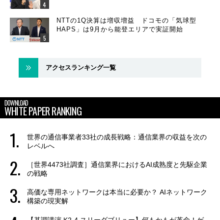
NTTの1Q決算は増収増益 ドコモの「気球型
HAPS」は9月から能登エリアで実証開始
アクセスランキング一覧
DOWNLOAD
WHITE PAPER RANKING
世界の通信事業者33社の成長戦略：通信業界の収益を次の
レベルへ
［世界4473社調査］通信業界におけるAI成熟度と先駆企業
の戦略
高価な専用ネットワークは本当に必要か？ AIネットワーク
構築の現実解
【基調講演 K2-4 スリーダブリュー】何もかもが革命！ゲ