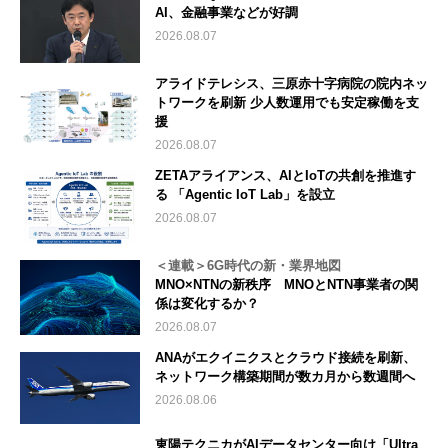
AI、金融事業などが好調
2026.08.07
アライドテレシス、三原赤十字病院の院内ネッ
トワークを刷新 少人数運用でも安定稼働を支
援
2026.08.07
ZETAアライアンス、AIとIoTの共創を推進す
る 「Agentic IoT Lab」を設立
2026.08.07
＜連載＞6G時代の新・業界地図
MNO×NTNの新秩序 MNOとNTN事業者の関
係は変化するか？
2026.08.07
ANAがエクイニクスとクラウド接続を刷新、
ネットワーク構築期間が数カ月から数週間へ
2026.08.06
東陽テクニカがAIデータセンター向け「Ultra