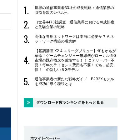
世界の通信事業者33社の成長戦略：通信業界の
収益を次のレベルへ
［世界4473社調査］通信業界におけるAI成熟度
と先駆企業の戦略
高価な専用ネットワークは本当に必要か？ AIネ
ットワーク構築の現実解
【基調講演 K2-4 スリーダブリュー】何もかもが
革命！ゲームチェンジャー無線機がローカル５G
市場の既存概念を破壊する！！ コアサーバー不
要！毎年のライセンス費用も不要！でも、超安
価！ の新しい５Gモデル
通信事業者の新たな戦略ガイド B2B2Xモデル
を成功に導く秘訣とは
ダウンロード数ランキングをもっと見る