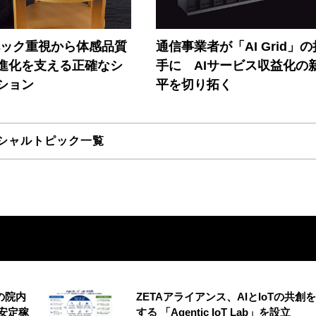
ペック重視から体感品質
通信事業者が「AI Grid」
進化を支える正確なシ
手に AIサービス収益化の
ション
平を切り拓く
シャルトピック一覧
の院内
ZETAアライアンス、AIとIoTの共創
安定稼
する 「Agentic IoT Lab」を設立