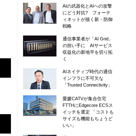
AIの武器化とAIへの攻撃
にどう対抗? フォーテ
ィネットが描く新・防御
戦略
通信事業者が「AI Grid」
の担い手に AIサービス
収益化の新地平を切り拓
く
AIネイティブ時代の通信
インフラに不可欠な
「Trusted Connectivity」
愛媛CATVが集合住宅
FTTHにEdgecore ECSス
イッチを選定 「コストも
サイズも機能もちょうど
いい」