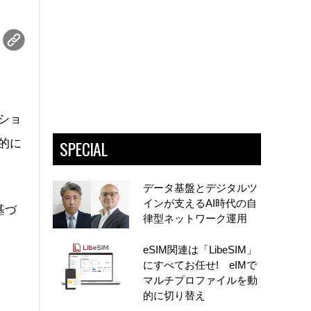
ショ
SPECIAL
想的に
データ基盤とデジタルツ
インが支えるAI時代の自
基づ
律型ネットワーク運用
eSIM関連は「LibeSIM」
にすべてお任せ! eIMで
マルチプロファイルを動
的に切り替え