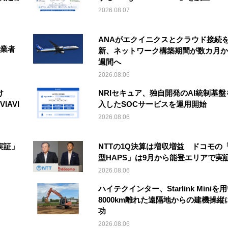
2026.08.07
ANAがエクイニクスとクラウド接続
事業者
新、ネットワーク構築期間が数カ月か
週間へ
2026.08.06
け
NRIセキュア、独自開発のAI統制基盤
IAVI
入したSOCサービスを運用開始
2026.08.06
実証」
NTTの1Q決算は増収増益 ドコモの
型HAPS」は9月から能登エリアで実
2026.08.06
ハイテクインター、Starlink Miniを
8000km離れた遠隔地からの建機操縦
功
2026.08.06