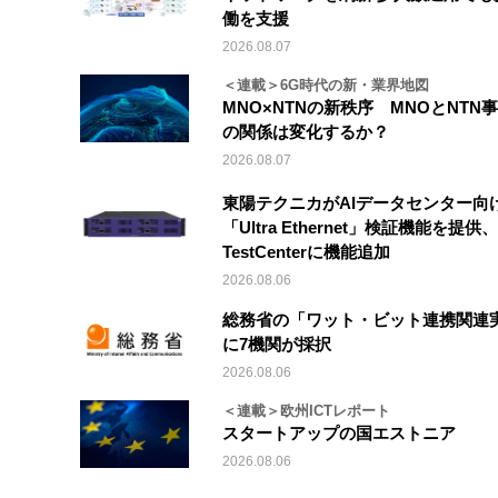
働を支援
2026.08.07
＜連載＞6G時代の新・業界地図
MNO×NTNの新秩序 MNOとNTN
の関係は変化するか？
2026.08.07
東陽テクニカがAIデータセンター向
「Ultra Ethernet」検証機能を提供、V
TestCenterに機能追加
2026.08.06
総務省の「ワット・ビット連携関連
に7機関が採択
2026.08.06
＜連載＞欧州ICTレポート
スタートアップの国エストニア
2026.08.06