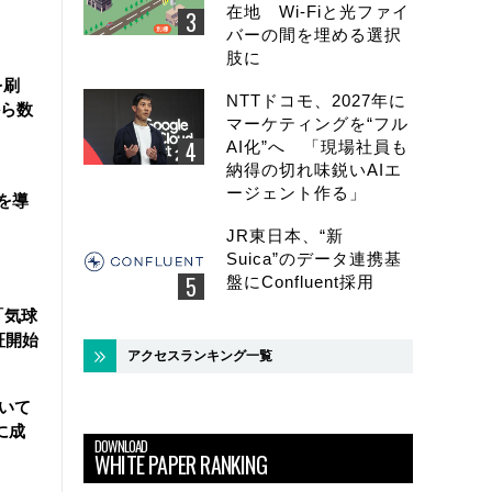
在地 Wi-Fiと光ファイ
バーの間を埋める選択
肢に
を刷
NTTドコモ、2027年に
ら数
マーケティングを“フル
AI化”へ 「現場社員も
納得の切れ味鋭いAIエ
ージェント作る」
を導
JR東日本、“新
Suica”のデータ連携基
盤にConfluent採用
「気球
証開始
アクセスランキング一覧
用いて
に成
DOWNLOAD
WHITE PAPER RANKING