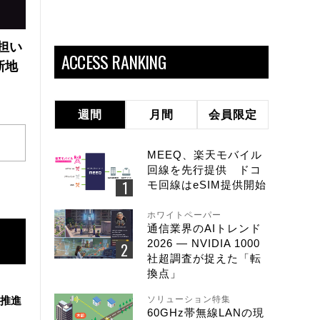
の担い
ACCESS RANKING
新地
週間
月間
会員限定
MEEQ、楽天モバイル
回線を先行提供 ドコ
モ回線はeSIM提供開始
ホワイトペーパー
通信業界のAIトレンド
2026 ― NVIDIA 1000
社超調査が捉えた「転
換点」
を推進
ソリューション特集
60GHz帯無線LANの現