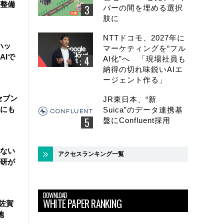
整備
バーの間を埋める選択
肢に
NTTドコモ、2027年に
ハッ
マーケティングを“フル
AIで
AI化”へ 「現場社員も
納得の切れ味鋭いAIエ
ージェント作る」
セブン
JR東日本、“新
にも
Suica”のデータ連携基
盤にConfluent採用
ない
アクセスランキング一覧
研が
DOWNLOAD
WHITE PAPER RANKING
佐賀
施