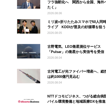
フラ強靭化へ 関西から全国、海外
たく」
2026.08.06
ミリ波×折りたたみスマホで50人同時
ライブ KDDIが普及の好循環を狙う
2026.08.05
古野電気、LEO衛星測位サービス
「Pulsar」の衛星から実信号を受信
2026.08.04
古河電工が光ファイバー増産へ、総
は約1000億円見込む
2026.08.04
NTTドコモビジネス、つがる総合病
バイル環境整備と地域医療DXを推進