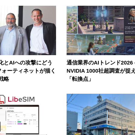
器化とAIへの攻撃にどう
通信業界のAIトレンド2026
フォーティネットが描く
NVIDIA 1000社超調査が捉
戦略
「転換点」