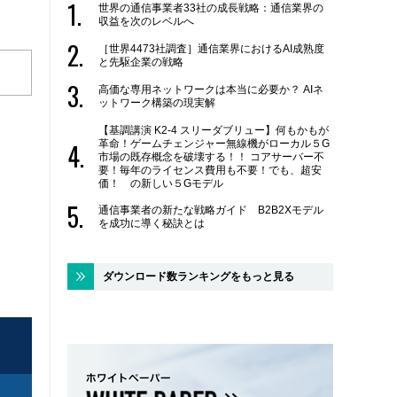
世界の通信事業者33社の成長戦略：通信業界の
収益を次のレベルへ
［世界4473社調査］通信業界におけるAI成熟度
と先駆企業の戦略
高価な専用ネットワークは本当に必要か？ AIネ
ットワーク構築の現実解
【基調講演 K2-4 スリーダブリュー】何もかもが
革命！ゲームチェンジャー無線機がローカル５G
市場の既存概念を破壊する！！ コアサーバー不
要！毎年のライセンス費用も不要！でも、超安
価！ の新しい５Gモデル
通信事業者の新たな戦略ガイド B2B2Xモデル
を成功に導く秘訣とは
ダウンロード数ランキングをもっと見る