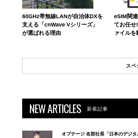
60GHz帯無線LANが自治体DXを
eSIM関
支える「cnWave Vシリーズ」
てお任せ
が選ばれる理由
ァイルを
スペ
NEW ARTICLES
新着記事
オプテージ 名部社長「日本のデジタ