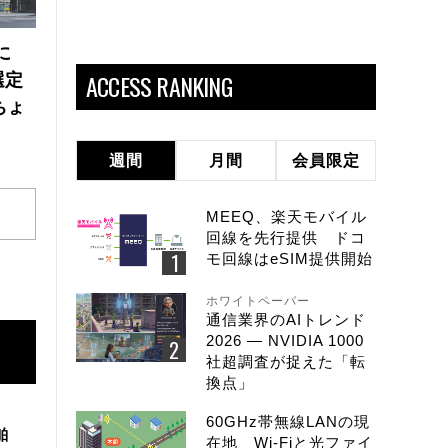
に
ACCESS RANKING
選定
ちょ
週間
月間
会員限定
MEEQ、楽天モバイル
回線を先行提供 ドコ
モ回線はeSIM提供開始
ホワイトペーパー
通信業界のAIトレンド
2026 ― NVIDIA 1000
社超調査が捉えた「転
換点」
60GHz帯無線LANの現
舶
在地 Wi-Fiと光ファイ