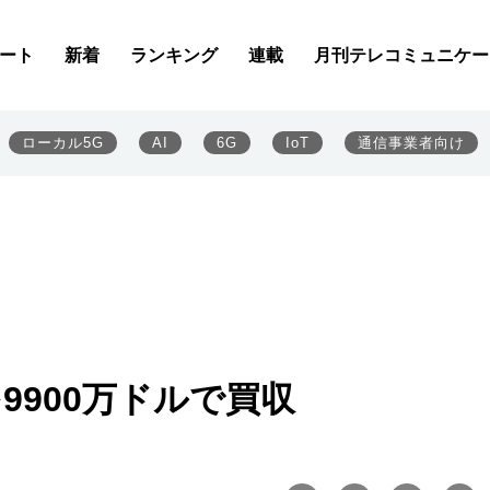
ート
新着
ランキング
連載
月刊テレコミュニケー
ローカル5G
AI
6G
IoT
通信事業者向け
を9900万ドルで買収