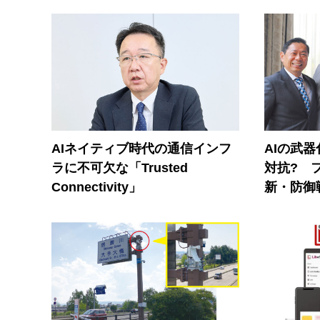
AIネイティブ時代の通信インフ
AIの武
ラに不可欠な「Trusted
対抗? 
Connectivity」
新・防御