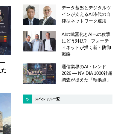
データ基盤とデジタルツ
インが支えるAI時代の自
律型ネットワーク運用
AIの武器化とAIへの攻撃
にどう対抗? フォーテ
ィネットが描く新・防御
戦略
 ―
通信業界のAIトレンド
えた
2026 ― NVIDIA 1000社超
調査が捉えた「転換点」
スペシャル一覧