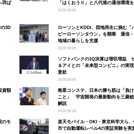
へ羽ば
「はくおうⅡ」と八代港の通信環境を
2026.08.05
の3D
ローソンとKDDI、団地再生に挑む「
ピーローソンタウン」を開業 通信・
地域の暮らしを支援
2026.08.05
ソフトバンクの1Q決算は増収増益 
＆アイとの「未来型コンビニ」の実現
意欲
2026.08.04
投資額
衛星コンステ、日本の勝ち筋は「負け
こと」 宇宙開発の最新動向を三菱総
解説
2026.08.04
院のモ
楽天モバイル・OKI・東京科学大ら、
市で自動運転レベル4の実証実験を実