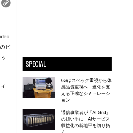
deo
つのビ
ラッ
SPECIAL
6Gはスペック重視から体
ティ
感品質重視へ 進化を支
える正確なシミュレーシ
ョン
通信事業者が「AI Grid」
の担い手に AIサービス
収益化の新地平を切り拓
く