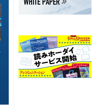
ソリューション特集
ソリューション特集
ー
6GHz帯Wi-Fiは「低遅延」「多端
映像伝送IP化が生
カ
末」で Wi-Fi 7への準備も始めてお
画質化、AI活用、
こう
課題を解決