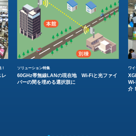
結！
ソリューション特集
ワイ
スレ
60GHz帯無線LANの現在地 Wi-Fiと光ファイ
XG
バーの間を埋める選択肢に
W
介