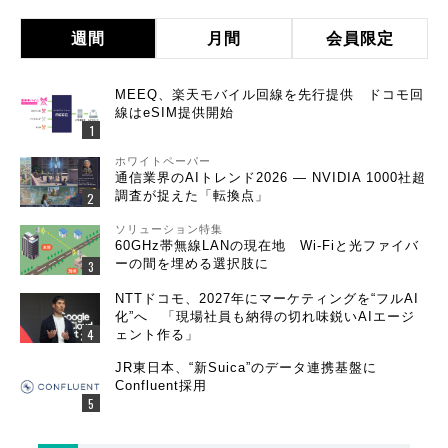
週間
月間
会員限定
MEEQ、楽天モバイル回線を先行提供 ドコモ回
線はeSIM提供開始
ホワイトペーパー
通信業界のAIトレンド2026 ― NVIDIA 1000社超
調査が捉えた「転換点」
ソリューション特集
60GHz帯無線LANの現在地 Wi-Fiと光ファイバ
ーの間を埋める選択肢に
NTTドコモ、2027年にマーケティングを“フルAI
化”へ 「現場社員も納得の切れ味鋭いAIエージ
ェント作る」
JR東日本、“新Suica”のデータ連携基盤に
Confluent採用