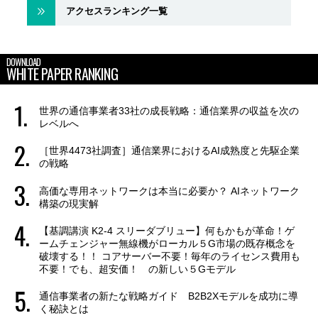
アクセスランキング一覧
DOWNLOAD
WHITE PAPER RANKING
世界の通信事業者33社の成長戦略：通信業界の収益を次の
レベルへ
［世界4473社調査］通信業界におけるAI成熟度と先駆企業
の戦略
高価な専用ネットワークは本当に必要か？ AIネットワーク
構築の現実解
【基調講演 K2-4 スリーダブリュー】何もかもが革命！ゲ
ームチェンジャー無線機がローカル５G市場の既存概念を
破壊する！！ コアサーバー不要！毎年のライセンス費用も
不要！でも、超安価！ の新しい５Gモデル
通信事業者の新たな戦略ガイド B2B2Xモデルを成功に導
く秘訣とは