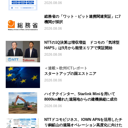
2026.08.06
総務省の「ワット・ビット連携関連実証」に7
機関が採択
2026.08.06
NTTの1Q決算は増収増益 ドコモの「気球型
HAPS」は9月から能登エリアで実証開始
2026.08.06
＜連載＞欧州ICTレポート
スタートアップの国エストニア
2026.08.06
ハイテクインター、Starlink Miniを用いて
8000km離れた遠隔地からの建機操縦に成功
2026.08.06
NTTドコモビジネス、IOWN APNを活用したチ
リ銅鉱山の遠隔オペレーション高度化に向けた