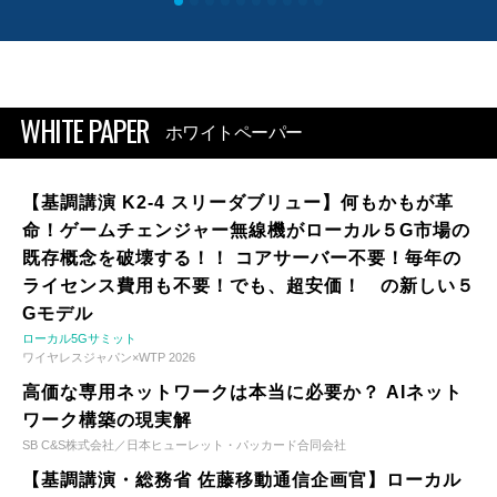
WHITE PAPER
ホワイトペーパー
【基調講演 K2-4 スリーダブリュー】何もかもが革
命！ゲームチェンジャー無線機がローカル５G市場の
既存概念を破壊する！！ コアサーバー不要！毎年の
ライセンス費用も不要！でも、超安価！ の新しい５
Gモデル
ローカル5Gサミット
ワイヤレスジャパン×WTP 2026
高価な専用ネットワークは本当に必要か？ AIネット
ワーク構築の現実解
SB C&S株式会社／日本ヒューレット・パッカード合同会社
【基調講演・総務省 佐藤移動通信企画官】ローカル