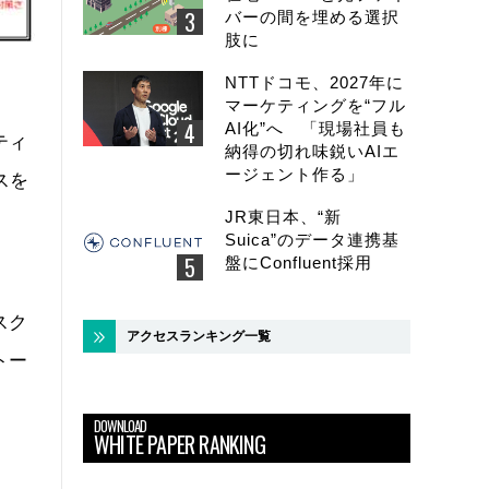
バーの間を埋める選択
肢に
NTTドコモ、2027年に
マーケティングを“フル
AI化”へ 「現場社員も
ティ
納得の切れ味鋭いAIエ
ージェント作る」
スを
JR東日本、“新
Suica”のデータ連携基
盤にConfluent採用
スク
アクセスランキング一覧
トー
DOWNLOAD
WHITE PAPER RANKING