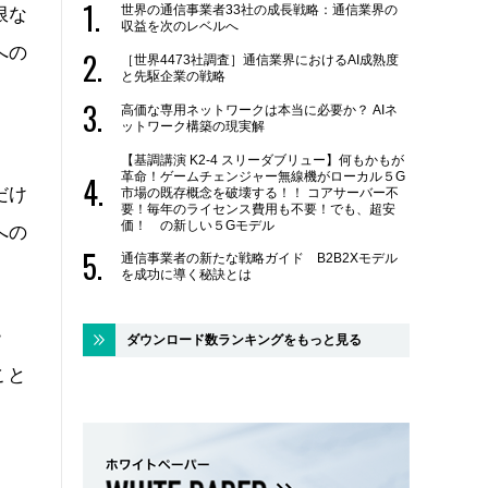
世界の通信事業者33社の成長戦略：通信業界の
限な
収益を次のレベルへ
への
［世界4473社調査］通信業界におけるAI成熟度
と先駆企業の戦略
高価な専用ネットワークは本当に必要か？ AIネ
ットワーク構築の現実解
【基調講演 K2-4 スリーダブリュー】何もかもが
革命！ゲームチェンジャー無線機がローカル５G
だけ
市場の既存概念を破壊する！！ コアサーバー不
要！毎年のライセンス費用も不要！でも、超安
価！ の新しい５Gモデル
への
通信事業者の新たな戦略ガイド B2B2Xモデル
を成功に導く秘訣とは
ー
ダウンロード数ランキングをもっと見る
こと