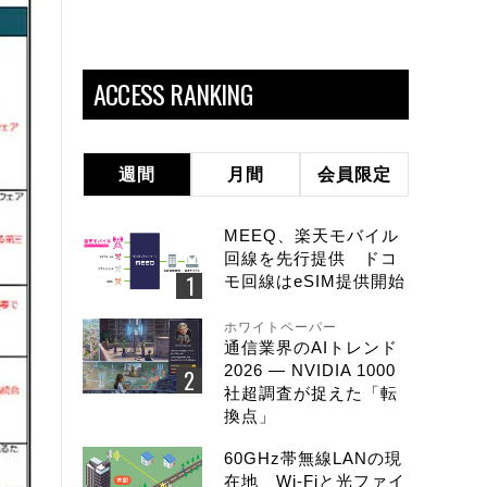
ACCESS RANKING
週間
月間
会員限定
MEEQ、楽天モバイル
回線を先行提供 ドコ
モ回線はeSIM提供開始
ホワイトペーパー
通信業界のAIトレンド
2026 ― NVIDIA 1000
社超調査が捉えた「転
換点」
60GHz帯無線LANの現
在地 Wi-Fiと光ファイ