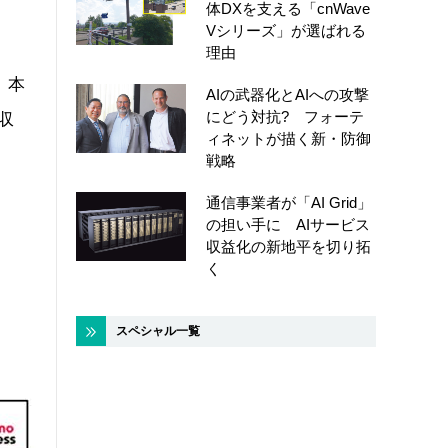
体DXを支える「cnWave
Vシリーズ」が選ばれる
理由
、本
AIの武器化とAIへの攻撃
にどう対抗? フォーテ
収
ィネットが描く新・防御
戦略
通信事業者が「AI Grid」
の担い手に AIサービス
収益化の新地平を切り拓
く
スペシャル一覧