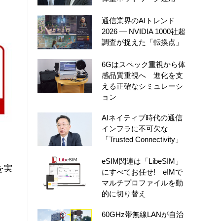
通信業界のAIトレンド
2026 ― NVIDIA 1000社超
調査が捉えた「転換点」
6Gはスペック重視から体
感品質重視へ 進化を支
える正確なシミュレーシ
ョン
AIネイティブ時代の通信
インフラに不可欠な
「Trusted Connectivity」
eSIM関連は「LibeSIM」
を実
にすべてお任せ! eIMで
マルチプロファイルを動
的に切り替え
60GHz帯無線LANが自治