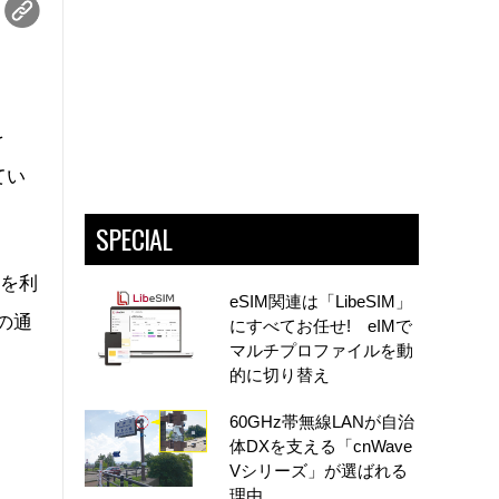
を
てい
SPECIAL
」を利
eSIM関連は「LibeSIM」
の通
にすべてお任せ! eIMで
マルチプロファイルを動
的に切り替え
60GHz帯無線LANが自治
体DXを支える「cnWave
Vシリーズ」が選ばれる
理由