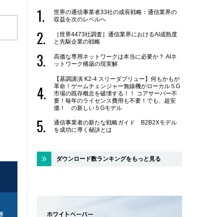
世界の通信事業者33社の成長戦略：通信業界の
収益を次のレベルへ
［世界4473社調査］通信業界におけるAI成熟度
と先駆企業の戦略
高価な専用ネットワークは本当に必要か？ AIネ
ットワーク構築の現実解
【基調講演 K2-4 スリーダブリュー】何もかもが
革命！ゲームチェンジャー無線機がローカル５G
市場の既存概念を破壊する！！ コアサーバー不
要！毎年のライセンス費用も不要！でも、超安
価！ の新しい５Gモデル
通信事業者の新たな戦略ガイド B2B2Xモデル
を成功に導く秘訣とは
ダウンロード数ランキングをもっと見る