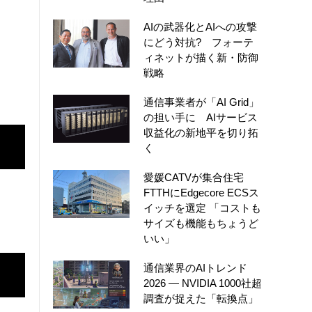
AIの武器化とAIへの攻撃
にどう対抗? フォーテ
ィネットが描く新・防御
戦略
通信事業者が「AI Grid」
の担い手に AIサービス
収益化の新地平を切り拓
く
愛媛CATVが集合住宅
FTTHにEdgecore ECSス
イッチを選定 「コストも
サイズも機能もちょうど
いい」
通信業界のAIトレンド
2026 ― NVIDIA 1000社超
調査が捉えた「転換点」