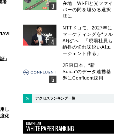
業者
在地 Wi-Fiと光ファイ
バーの間を埋める選択
肢に
NTTドコモ、2027年に
IAVI
マーケティングを“フル
AI化”へ 「現場社員も
納得の切れ味鋭いAIエ
ージェント作る」
証」
JR東日本、“新
Suica”のデータ連携基
盤にConfluent採用
アクセスランキング一覧
活用し
度化
DOWNLOAD
WHITE PAPER RANKING