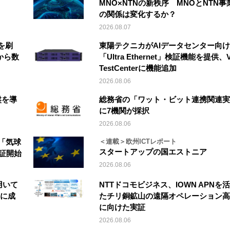
MNO×NTNの新秩序 MNOとNTN事
の関係は変化するか？
2026.08.07
を刷
東陽テクニカがAIデータセンター向け
から数
「Ultra Ethernet」検証機能を提供、V
TestCenterに機能追加
2026.08.06
盤を導
総務省の「ワット・ビット連携関連実
に7機関が採択
2026.08.06
「気球
＜連載＞欧州ICTレポート
スタートアップの国エストニア
実証開始
2026.08.06
を用いて
NTTドコモビジネス、IOWN APNを
縦に成
たチリ銅鉱山の遠隔オペレーション高
に向けた実証
2026.08.06