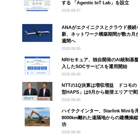
する 「Agentic IoT Lab」を設立
2026.08.07
ANAがエクイニクスとクラウド接続
新、ネットワーク構築期間が数カ月
週間へ
2026.08.06
NRIセキュア、独自開発のAI統制基
入したSOCサービスを運用開始
2026.08.06
NTTの1Q決算は増収増益 ドコモの
型HAPS」は9月から能登エリアで
2026.08.06
ハイテクインター、Starlink Mini
8000km離れた遠隔地からの建機操
功
2026.08.06