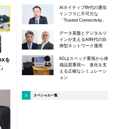
AIネイティブ時代の通信
インフラに不可欠な
「Trusted Connectivity」
データ基盤とデジタルツ
インが支えるAI時代の自
律型ネットワーク運用
6Gはスペック重視から体
DXを
感品質重視へ 進化を支
ズ」
える正確なシミュレーシ
ョン
スペシャル一覧