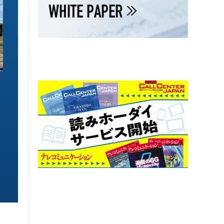
ソリューション特集
ソリューション特集
イーサネットで作るGPUネットワー
6GHz帯Wi-Fiは
ク 間近に迫る1.6TbE時代とローカ
末」で Wi-Fi 7
ルLLMに備えを
こう