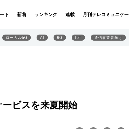
ート
新着
ランキング
連載
月刊テレコミュニケー
ローカル5G
AI
6G
IoT
通信事業者向け
Nサービスを来夏開始