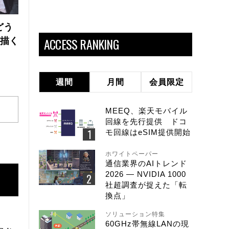
どう
ACCESS RANKING
が描く
週間
月間
会員限定
MEEQ、楽天モバイル
回線を先行提供 ドコ
モ回線はeSIM提供開始
ホワイトペーパー
通信業界のAIトレンド
2026 ― NVIDIA 1000
社超調査が捉えた「転
換点」
ソリューション特集
60GHz帯無線LANの現