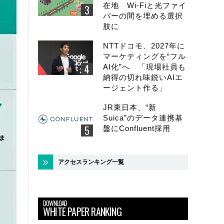
在地 Wi-Fiと光ファイ
バーの間を埋める選択
肢に
NTTドコモ、2027年に
マーケティングを“フル
AI化”へ 「現場社員も
納得の切れ味鋭いAIエ
ージェント作る」
JR東日本、“新
Suica”のデータ連携基
盤にConfluent採用
アクセスランキング一覧
DOWNLOAD
WHITE PAPER RANKING