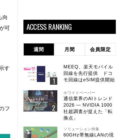
も向
ACCESS RANKING
が可
週間
月間
会員限定
MEEQ、楽天モバイル
表示す
回線を先行提供 ドコ
モ回線はeSIM提供開始
ホワイトペーパー
通信業界のAIトレンド
2026 ― NVIDIA 1000
のフ
社超調査が捉えた「転
換点」
ソリューション特集
60GHz帯無線LANの現