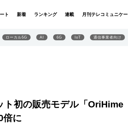
ート
新着
ランキング
連載
月刊テレコミュニケー
ローカル5G
AI
6G
IoT
通信事業者向け
初の販売モデル「OriHime
10倍に