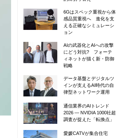
6Gはスペック重視から体
感品質重視へ 進化を支
える正確なシミュレーシ
ョン
AIの武器化とAIへの攻撃
にどう対抗? フォーテ
ィネットが描く新・防御
戦略
データ基盤とデジタルツ
インが支えるAI時代の自
律型ネットワーク運用
通信業界のAIトレンド
2026 ― NVIDIA 1000社超
調査が捉えた「転換点」
愛媛CATVが集合住宅