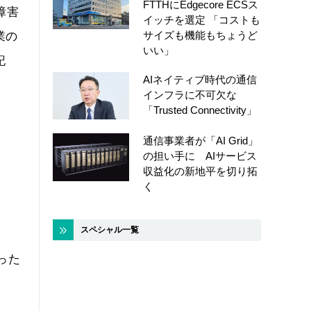
FTTHにEdgecore ECSス
障害
イッチを選定 「コストも
サイズも機能もちょうど
業の
いい」
記
AIネイティブ時代の通信
インフラに不可欠な
「Trusted Connectivity」
通信事業者が「AI Grid」
の担い手に AIサービス
収益化の新地平を切り拓
く
スペシャル一覧
った