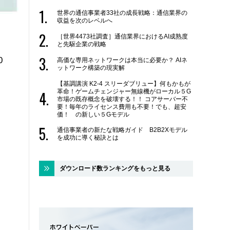
世界の通信事業者33社の成長戦略：通信業界の
収益を次のレベルへ
［世界4473社調査］通信業界におけるAI成熟度
と先駆企業の戦略
0
高価な専用ネットワークは本当に必要か？ AIネ
ットワーク構築の現実解
【基調講演 K2-4 スリーダブリュー】何もかもが
革命！ゲームチェンジャー無線機がローカル５G
市場の既存概念を破壊する！！ コアサーバー不
要！毎年のライセンス費用も不要！でも、超安
価！ の新しい５Gモデル
通信事業者の新たな戦略ガイド B2B2Xモデル
を成功に導く秘訣とは
ダウンロード数ランキングをもっと見る