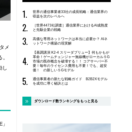
世界の通信事業者33社の成長戦略：通信業界の
収益を次のレベルへ
［世界4473社調査］通信業界におけるAI成熟度
と先駆企業の戦略
高価な専用ネットワークは本当に必要か？ AIネ
ットワーク構築の現実解
タメ
【基調講演 K2-4 スリーダブリュー】何もかもが
革命！ゲームチェンジャー無線機がローカル５G
る。
市場の既存概念を破壊する！！ コアサーバー不
要！毎年のライセンス費用も不要！でも、超安
動し
価！ の新しい５Gモデル
通信事業者の新たな戦略ガイド B2B2Xモデル
を成功に導く秘訣とは
ダウンロード数ランキングをもっと見る
E」