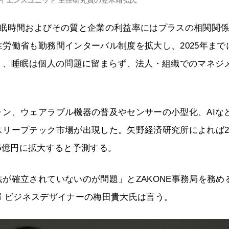
サイエンスユニット 主任研究員の笠木靖弘氏
睡眠時間およびその質と企業の利益率にはプラスの相関関
労働省も勤務間インターバル制度を拡大し、2025年まで
り、睡眠は個人の問題に留まらず、法人・組織でのマネジ
ン、ウェアラブル機器の普及やセンサーの小型化、AIな
リープテック市場が出現した。矢野経済研究所によれば20
05億円に拡大すると予測する。
が確立されていないのが問題」とZAKONE事務局を務め
ス部 ビジネスデザイナーの梅田貴大氏は言う。