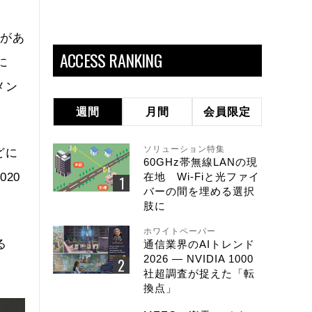
係があ
ACCESS RANKING
に
メン
週間
月間
会員限定
ソリューション特集
どに
60GHz帯無線LANの現
20
在地 Wi-Fiと光ファイ
バーの間を埋める選択
肢に
ホワイトペーパー
る
通信業界のAIトレンド
2026 ― NVIDIA 1000
社超調査が捉えた「転
換点」