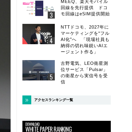
MEEQ、楽天モバイル
回線を先行提供 ドコ
モ回線はeSIM提供開始
NTTドコモ、2027年に
マーケティングを“フル
AI化”へ 「現場社員も
納得の切れ味鋭いAIエ
ージェント作る」
古野電気、LEO衛星測
位サービス「Pulsar」
の衛星から実信号を受
信
アクセスランキング一覧
DOWNLOAD
WHITE PAPER RANKING