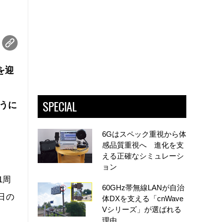
を迎
SPECIAL
ように
6Gはスペック重視から体
感品質重視へ 進化を支
える正確なシミュレーシ
ョン
1周
60GHz帯無線LANが自治
日の
体DXを支える「cnWave
Vシリーズ」が選ばれる
理由