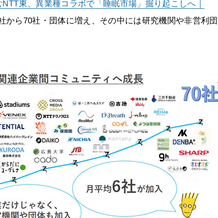
むNTT東、異業種コラボで「睡眠市場」掘り起こしへ｜
7社から70社・団体に増え、その中には研究機関や非営利