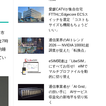
愛媛CATVが集合住宅
FTTHにEdgecore ECSス
イッチを選定 「コストも
サイズも機能もちょうど
いい」
ク市
通信業界のAIトレンド
は7時
2026 ― NVIDIA 1000社超
均睡
調査が捉えた「転換点」
てい
eSIM関連は「LibeSIM」
にすべてお任せ! eIMで
マルチプロファイルを動
的に切り替え
通信事業者が「AI Grid」
の担い手に AIサービス
収益化の新地平を切り拓
く