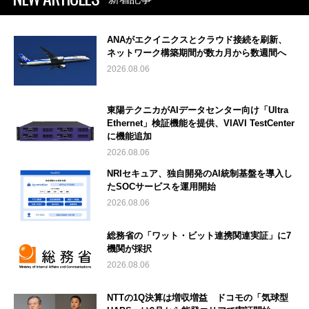
ANAがエクイニクスとクラウド接続を刷新、
ネットワーク構築期間が数カ月から数週間へ
2026.08.06
東陽テクニカがAIデータセンター向け「Ultra
Ethernet」検証機能を提供、VIAVI TestCenter
に機能追加
2026.08.06
NRIセキュア、独自開発のAI統制基盤を導入し
たSOCサービスを運用開始
2026.08.06
総務省の「ワット・ビット連携関連実証」に7
機関が採択
2026.08.06
NTTの1Q決算は増収増益 ドコモの「気球型