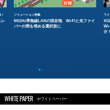
結！
ソリューション特集
ワイ
スレ
60GHz帯無線LANの現在地 Wi-Fiと光ファイ
XG
バーの間を埋める選択肢に
W
介
WHITE PAPER
ホワイトペーパー