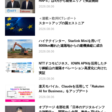
HAPS」は9月から能登エリアで実証開始
2026.08.06
＜連載＞欧州ICTレポート
スタートアップの国エストニア
2026.08.06
ハイテクインター、Starlink Miniを用いて
8000km離れた遠隔地からの建機操縦に成功
2026.08.06
NTTドコモビジネス、IOWN APNを活用したチ
リ銅鉱山の遠隔オペレーション高度化に向けた
実証
2026.08.06
楽天モバイル、Claudeを活用して「Rakuten
AI for Business」をアップデート
2026.08.06
オプテージ 名部社長「日本のデジタルインフ
ラ強靭化へ 関西から全国、海外へ羽ばたく」