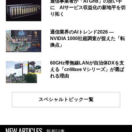
通信事業者が「AI Grid」の担い手
に AIサービス収益化の新地平を切
り拓く
通信業界のAIトレンド2026 ―
NVIDIA 1000社超調査が捉えた「転
換点」
60GHz帯無線LANが自治体DXを支
える「cnWave Vシリーズ」が選ば
れる理由
スペシャルトピック一覧
NEW ARTICLES
新着記事