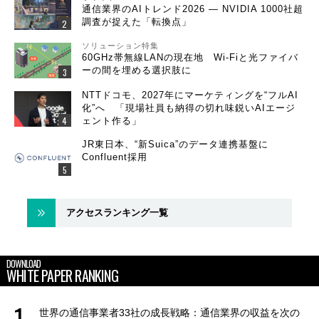
通信業界のAIトレンド2026 ― NVIDIA 1000社超
調査が捉えた「転換点」
ソリューション特集
60GHz帯無線LANの現在地 Wi-Fiと光ファイバ
ーの間を埋める選択肢に
NTTドコモ、2027年にマーケティングを“フルAI
化”へ 「現場社員も納得の切れ味鋭いAIエージ
ェント作る」
JR東日本、“新Suica”のデータ連携基盤に
Confluent採用
アクセスランキング一覧
DOWNLOAD
WHITE PAPER RANKING
世界の通信事業者33社の成長戦略：通信業界の収益を次の