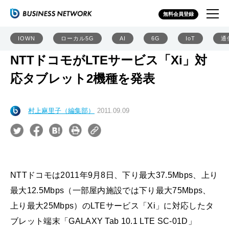
無料会員登録
IOWN
ローカル5G
AI
6G
IoT
通
NTTドコモがLTEサービス「Xi」対
応タブレット2機種を発表
村上麻里子（編集部）
2011.09.09
NTTドコモは2011年9月8日、下り最大37.5Mbps、上り
最大12.5Mbps（一部屋内施設では下り最大75Mbps、
上り最大25Mbps）のLTEサービス「Xi」に対応したタ
ブレット端末「GALAXY Tab 10.1 LTE SC-01D」