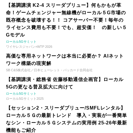
【基調講演 K2-4 スリーダブリュー】何もかもが革
命！ゲームチェンジャー無線機がローカル５G市場の
既存概念を破壊する！！ コアサーバー不要！毎年の
ライセンス費用も不要！でも、超安価！ の新しい５
Gモデル
ローカル5Gサミット
ワイヤレスジャパン×WTP 2026
高価な専用ネットワークは本当に必要か？ AIネット
ワーク構築の現実解
SB C&S株式会社／日本ヒューレット・パッカード合同会社
【基調講演・総務省 佐藤移動通信企画官】ローカル
5Gの更なる普及拡大に向けて
ローカル5Gサミット
ローカル5Gサミット2025
【セッション2・スリーダブリュー/SMFLレンタル】
ローカル５Ｇの最新トレンド 導入・実装が一番簡単
なシン・ローカル５Ｇシステムの実用例 25-26年最新
機能もご紹介