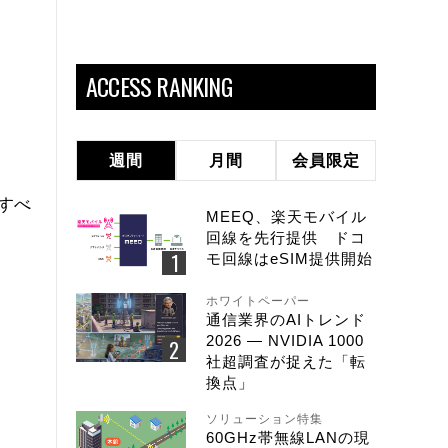
ACCESS RANKING
週間
月間
会員限定
すべ
MEEQ、楽天モバイル
回線を先行提供 ドコ
モ回線はeSIM提供開始
ホワイトペーパー
通信業界のAIトレンド
2026 ― NVIDIA 1000
社超調査が捉えた「転
換点」
ソリューション特集
60GHz帯無線LANの現