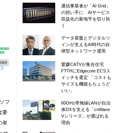
通信事業者が「AI Grid」
の担い手に AIサービス
収益化の新地平を切り拓
く
データ基盤とデジタルツ
インが支えるAI時代の自
律型ネットワーク運用
愛媛CATVが集合住宅
FTTHにEdgecore ECSス
イッチを選定 「コストも
サイズも機能もちょうど
いい」
のソフ
60GHz帯無線LANが自治
体DXを支える「cnWave
は要
Vシリーズ」が選ばれる
の単
理由