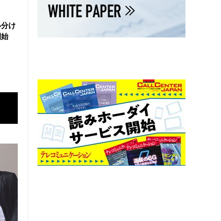
い分け
開始