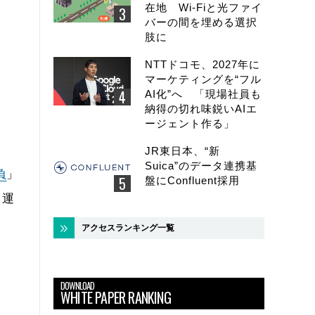
在地 Wi-Fiと光ファイ
バーの間を埋める選択
肢に
NTTドコモ、2027年に
マーケティングを“フル
AI化”へ 「現場社員も
納得の切れ味鋭いAIエ
ージェント作る」
JR東日本、“新
Suica”のデータ連携基
負
」
盤にConfluent採用
・運
アクセスランキング一覧
DOWNLOAD
WHITE PAPER RANKING