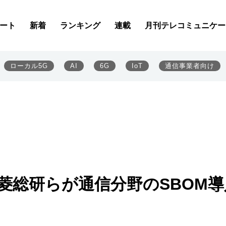
ート
新着
ランキング
連載
月刊テレコミュニケー
ローカル5G
AI
6G
IoT
通信事業者向け
三菱総研らが通信分野のSBOM導