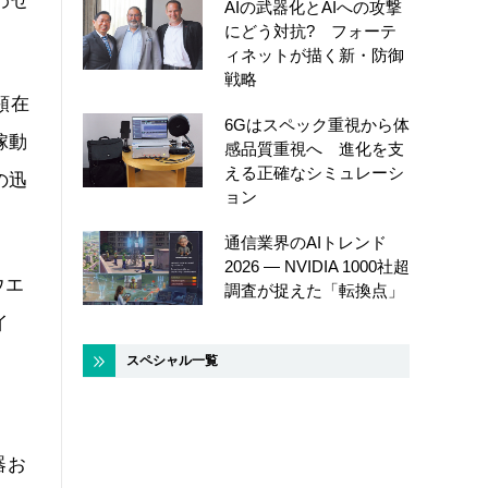
わせ
AIの武器化とAIへの攻撃
にどう対抗? フォーテ
ィネットが描く新・防御
戦略
顕在
6Gはスペック重視から体
稼動
感品質重視へ 進化を支
える正確なシミュレーシ
の迅
ョン
通信業界のAIトレンド
2026 ― NVIDIA 1000社超
ウエ
調査が捉えた「転換点」
イ
スペシャル一覧
器お