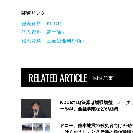
関連リンク
発表資料（KDDI）
発表資料（富士通）
発表資料（三菱総合研究所）
RELATED ARTICLE
関連記事
KDDIの1Q決算は増収増益 データ
ーやAI、金融事業などが好調
ドコモ、熊本地震の被災者向けPFI
「はくおうⅡ」と八代港の通信環境