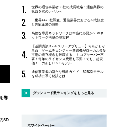
世界の通信事業者33社の成長戦略：通信業界の
収益を次のレベルへ
［世界4473社調査］通信業界におけるAI成熟度
と先駆企業の戦略
高価な専用ネットワークは本当に必要か？ AIネ
ットワーク構築の現実解
【基調講演 K2-4 スリーダブリュー】何もかもが
革命！ゲームチェンジャー無線機がローカル５G
市場の既存概念を破壊する！！ コアサーバー不
要！毎年のライセンス費用も不要！でも、超安
価！ の新しい５Gモデル
通信事業者の新たな戦略ガイド B2B2Xモデル
を成功に導く秘訣とは
ダウンロード数ランキングをもっと見る
盤を導
の3D