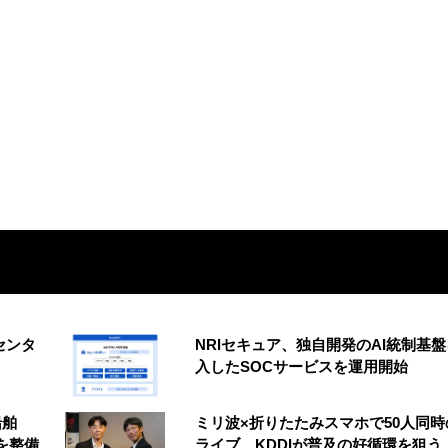
センタ
NRIセキュア、独自開発のAI統制基
入したSOCサービスを運用開始
船舶
ミリ波×折りたたみスマホで50人同時
を整備
ライブ KDDIが普及の好循環を狙う