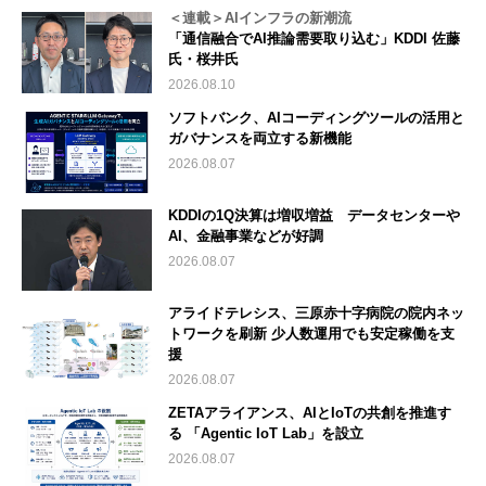
＜連載＞AIインフラの新潮流
「通信融合でAI推論需要取り込む」KDDI 佐藤
氏・桜井氏
2026.08.10
ソフトバンク、AIコーディングツールの活用と
ガバナンスを両立する新機能
2026.08.07
KDDIの1Q決算は増収増益 データセンターや
AI、金融事業などが好調
2026.08.07
アライドテレシス、三原赤十字病院の院内ネッ
トワークを刷新 少人数運用でも安定稼働を支
援
2026.08.07
ZETAアライアンス、AIとIoTの共創を推進す
る 「Agentic IoT Lab」を設立
2026.08.07