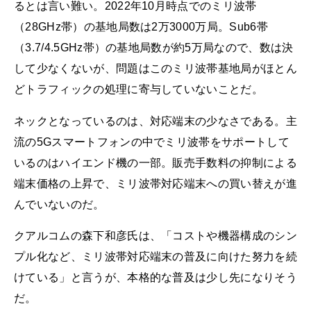
るとは言い難い。2022年10月時点でのミリ波帯
（28GHz帯）の基地局数は2万3000万局。Sub6帯
（3.7/4.5GHz帯）の基地局数が約5万局なので、数は決
して少なくないが、問題はこのミリ波帯基地局がほとん
どトラフィックの処理に寄与していないことだ。
ネックとなっているのは、対応端末の少なさである。主
流の5Gスマートフォンの中でミリ波帯をサポートして
いるのはハイエンド機の一部。販売手数料の抑制による
端末価格の上昇で、ミリ波帯対応端末への買い替えが進
んでいないのだ。
クアルコムの森下和彦氏は、「コストや機器構成のシン
プル化など、ミリ波帯対応端末の普及に向けた努力を続
けている」と言うが、本格的な普及は少し先になりそう
だ。