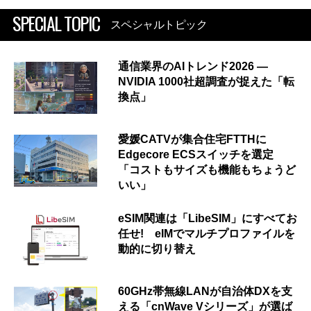
SPECIAL TOPIC
スペシャルトピック
通信業界のAIトレンド2026 ―
NVIDIA 1000社超調査が捉えた「転
換点」
愛媛CATVが集合住宅FTTHに
Edgecore ECSスイッチを選定
「コストもサイズも機能もちょうど
いい」
eSIM関連は「LibeSIM」にすべてお
任せ! eIMでマルチプロファイルを
動的に切り替え
60GHz帯無線LANが自治体DXを支
える「cnWave Vシリーズ」が選ば