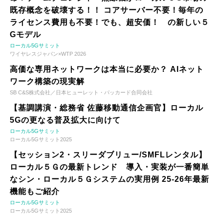
既存概念を破壊する！！ コアサーバー不要！毎年の
ライセンス費用も不要！でも、超安価！ の新しい５
Gモデル
ローカル5Gサミット
ワイヤレスジャパン×WTP 2026
高価な専用ネットワークは本当に必要か？ AIネット
ワーク構築の現実解
SB C&S株式会社／日本ヒューレット・パッカード合同会社
【基調講演・総務省 佐藤移動通信企画官】ローカル
5Gの更なる普及拡大に向けて
ローカル5Gサミット
ローカル5Gサミット2025
【セッション2・スリーダブリュー/SMFLレンタル】
ローカル５Ｇの最新トレンド 導入・実装が一番簡単
なシン・ローカル５Ｇシステムの実用例 25-26年最新
機能もご紹介
ローカル5Gサミット
ローカル5Gサミット2025