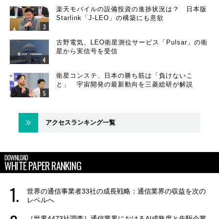
楽天モバイルの設備投資の進捗状況は？ 日本版
Starlink「J-LEO」の構築にも意欲
古野電気、LEO衛星測位サービス「Pulsar」の衛
星から実信号を受信
衛星コンステ、日本の勝ち筋は「負けないこ
と」 宇宙開発の最新動向を三菱総研が解説
アクセスランキング一覧
DOWNLOAD
WHITE PAPER RANKING
世界の通信事業者33社の成長戦略：通信業界の収益を次の
レベルへ
［世界4473社調査］通信業界におけるAI成熟度と先駆企業