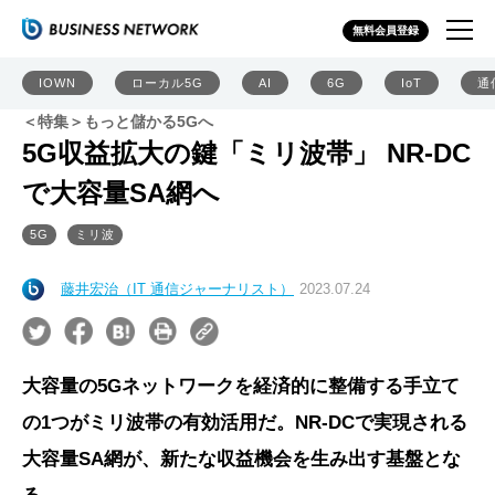
無料会員登録
IOWN
ローカル5G
AI
6G
IoT
通
＜特集＞もっと儲かる5Gへ
5G収益拡大の鍵「ミリ波帯」 NR-DC
で大容量SA網へ
5G
ミリ波
藤井宏治（IT 通信ジャーナリスト）
2023.07.24
大容量の5Gネットワークを経済的に整備する手立て
の1つがミリ波帯の有効活用だ。NR-DCで実現される
大容量SA網が、新たな収益機会を生み出す基盤とな