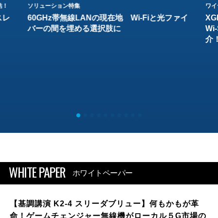
結！
ソリューション特集
ワイ
スレ
60GHz帯無線LANの現在地 Wi-Fiと光ファイ
XG
バーの間を埋める選択肢に
W
介
WHITE PAPER
ホワイトペーパー
【基調講演 K2-4 スリーダブリュー】何もかもが革
命！ゲームチェンジャー無線機がローカル５G市場の