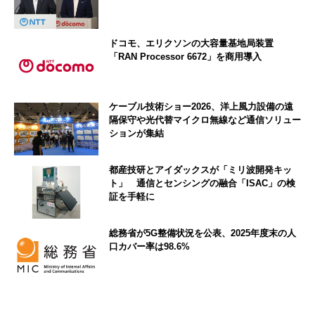
ドコモ、エリクソンの大容量基地局装置
「RAN Processor 6672」を商用導入
ケーブル技術ショー2026、洋上風力設備の遠
隔保守や光代替マイクロ無線など通信ソリュー
ションが集結
都産技研とアイダックスが「ミリ波開発キッ
ト」 通信とセンシングの融合「ISAC」の検
証を手軽に
総務省が5G整備状況を公表、2025年度末の人
口カバー率は98.6%