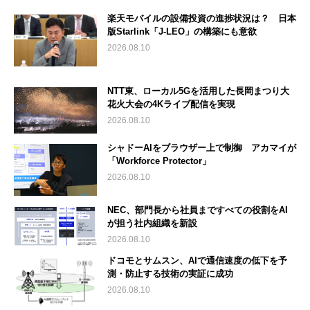
楽天モバイルの設備投資の進捗状況は？ 日本
版Starlink「J-LEO」の構築にも意欲
2026.08.10
NTT東、ローカル5Gを活用した長岡まつり大
花火大会の4Kライブ配信を実現
2026.08.10
シャドーAIをブラウザー上で制御 アカマイが
「Workforce Protector」
2026.08.10
NEC、部門長から社員まですべての役割をAI
が担う社内組織を新設
2026.08.10
ドコモとサムスン、AIで通信速度の低下を予
測・防止する技術の実証に成功
2026.08.10