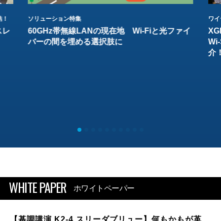
結！
ソリューション特集
ワイ
スレ
60GHz帯無線LANの現在地 Wi-Fiと光ファイ
XG
バーの間を埋める選択肢に
W
介
WHITE PAPER
ホワイトペーパー
【基調講演 K2-4 スリーダブリュー】何もかもが革