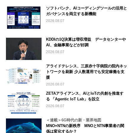
ソフトバンク、AIコーディングツールの活用と
ガバナンスを両立する新機能
2026.08.07
KDDIの1Q決算は増収増益 データセンターや
AI、金融事業などが好調
2026.08.07
アライドテレシス、三原赤十字病院の院内ネッ
トワークを刷新 少人数運用でも安定稼働を支
援
2026.08.07
ZETAアライアンス、AIとIoTの共創を推進す
る 「Agentic IoT Lab」を設立
2026.08.07
＜連載＞6G時代の新・業界地図
MNO×NTNの新秩序 MNOとNTN事業者の関
係は変化するか？