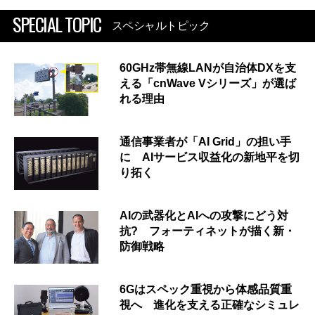
SPECIAL TOPIC
スペシャルトピック
60GHz帯無線LANが自治体DXを支
える「cnWave Vシリーズ」が選ば
れる理由
通信事業者が「AI Grid」の担い手
に AIサービス収益化の新地平を切
り拓く
AIの武器化とAIへの攻撃にどう対
抗? フォーティネットが描く新・
防御戦略
6Gはスペック重視から体感品質重
視へ 進化を支える正確なシミュレ