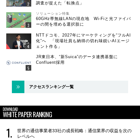
調査が捉えた「転換点」
ソリューション特集
60GHz帯無線LANの現在地 Wi-Fiと光ファイバ
ーの間を埋める選択肢に
NTTドコモ、2027年にマーケティングを“フルAI
化”へ 「現場社員も納得の切れ味鋭いAIエージ
ェント作る」
JR東日本、“新Suica”のデータ連携基盤に
Confluent採用
アクセスランキング一覧
DOWNLOAD
WHITE PAPER RANKING
世界の通信事業者33社の成長戦略：通信業界の収益を次の
レベルへ