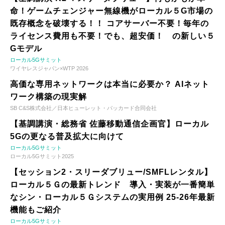
命！ゲームチェンジャー無線機がローカル５G市場の
既存概念を破壊する！！ コアサーバー不要！毎年の
ライセンス費用も不要！でも、超安価！ の新しい５
Gモデル
ローカル5Gサミット
ワイヤレスジャパン×WTP 2026
高価な専用ネットワークは本当に必要か？ AIネット
ワーク構築の現実解
SB C&S株式会社／日本ヒューレット・パッカード合同会社
【基調講演・総務省 佐藤移動通信企画官】ローカル
5Gの更なる普及拡大に向けて
ローカル5Gサミット
ローカル5Gサミット2025
【セッション2・スリーダブリュー/SMFLレンタル】
ローカル５Ｇの最新トレンド 導入・実装が一番簡単
なシン・ローカル５Ｇシステムの実用例 25-26年最新
機能もご紹介
ローカル5Gサミット