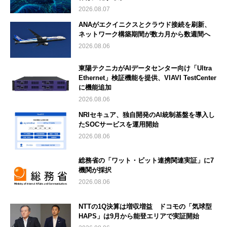
2026.08.07
ANAがエクイニクスとクラウド接続を刷新、
ネットワーク構築期間が数カ月から数週間へ
2026.08.06
東陽テクニカがAIデータセンター向け「Ultra
Ethernet」検証機能を提供、VIAVI TestCenter
に機能追加
2026.08.06
NRIセキュア、独自開発のAI統制基盤を導入し
たSOCサービスを運用開始
2026.08.06
総務省の「ワット・ビット連携関連実証」に7
機関が採択
2026.08.06
NTTの1Q決算は増収増益 ドコモの「気球型
HAPS」は9月から能登エリアで実証開始