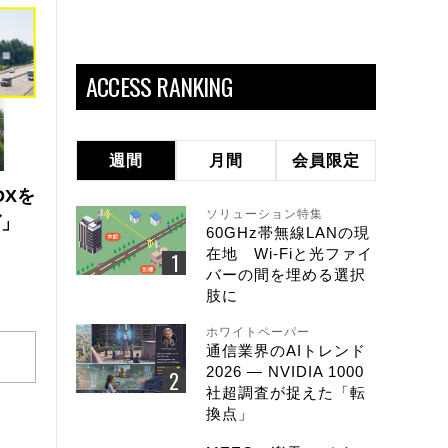
ACCESS RANKING
週間
月間
会員限定
DXを
ソリューション特集
ズ」
60GHz帯無線LANの現
在地 Wi-Fiと光ファイ
バーの間を埋める選択
肢に
ホワイトペーパー
通信業界のAIトレンド
2026 ― NVIDIA 1000
社超調査が捉えた「転
換点」