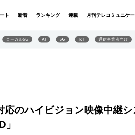
ート
新着
ランキング
連載
月刊テレコミュニケー
ローカル5G
AI
6G
IoT
通信事業者向け
対応のハイビジョン映像中継シ
HD」