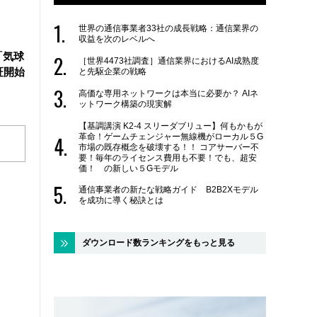
世界の通信事業者33社の成長戦略：通信業界の
収益を次のレベルへ
「気球
［世界4473社調査］通信業界におけるAI成熟度
証開始
と先駆企業の戦略
高価な専用ネットワークは本当に必要か？ AIネ
ットワーク構築の現実解
【基調講演 K2-4 スリーダブリュー】何もかもが
革命！ゲームチェンジャー無線機がローカル５G
市場の既存概念を破壊する！！ コアサーバー不
要！毎年のライセンス費用も不要！でも、超安
価！ の新しい５Gモデル
通信事業者の新たな戦略ガイド B2B2Xモデル
を成功に導く秘訣とは
ダウンロード数ランキングをもっと見る