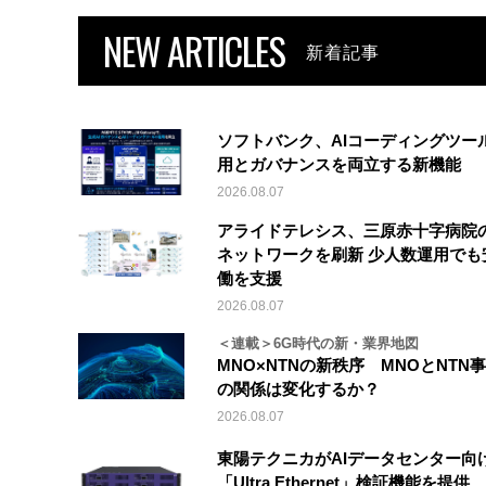
NEW ARTICLES
新着記事
ソフトバンク、AIコーディングツー
用とガバナンスを両立する新機能
2026.08.07
アライドテレシス、三原赤十字病院
ネットワークを刷新 少人数運用でも
働を支援
2026.08.07
＜連載＞6G時代の新・業界地図
MNO×NTNの新秩序 MNOとNTN
の関係は変化するか？
2026.08.07
東陽テクニカがAIデータセンター向
「Ultra Ethernet」検証機能を提供、V