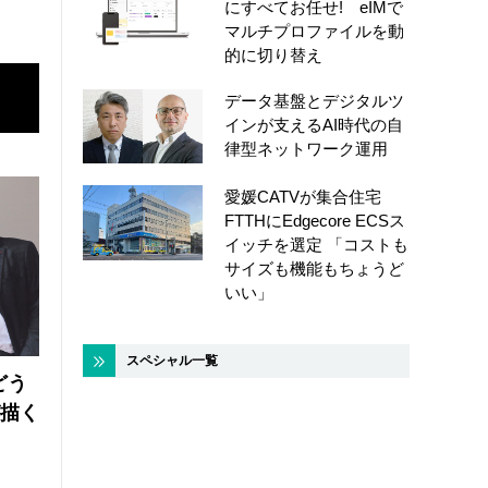
にすべてお任せ! eIMで
マルチプロファイルを動
的に切り替え
データ基盤とデジタルツ
インが支えるAI時代の自
律型ネットワーク運用
愛媛CATVが集合住宅
FTTHにEdgecore ECSス
イッチを選定 「コストも
サイズも機能もちょうど
いい」
スペシャル一覧
どう
が描く