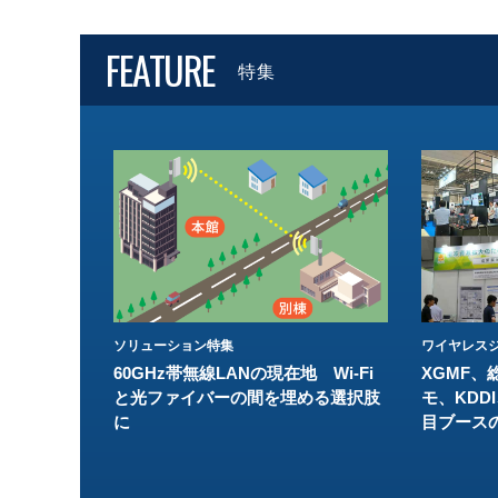
FEATURE
特集
ソリューション特集
ワイヤレスジ
60GHz帯無線LANの現在地 Wi-Fi
XGMF、
と光ファイバーの間を埋める選択肢
モ、KDDI
に
目ブース