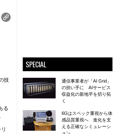
SPECIAL
自の技
通信事業者が「AI Grid」
の担い手に AIサービス
収益化の新地平を切り拓
く
ある
6Gはスペック重視から体
す
感品質重視へ 進化を支
える正確なシミュレーシ
チリ
ョン