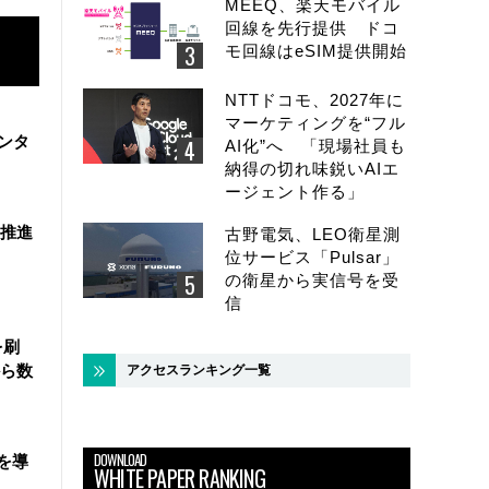
MEEQ、楽天モバイル
回線を先行提供 ドコ
モ回線はeSIM提供開始
NTTドコモ、2027年に
マーケティングを“フル
ンタ
AI化”へ 「現場社員も
納得の切れ味鋭いAIエ
ージェント作る」
を推進
古野電気、LEO衛星測
位サービス「Pulsar」
の衛星から実信号を受
信
を刷
ら数
アクセスランキング一覧
DOWNLOAD
を導
WHITE PAPER RANKING