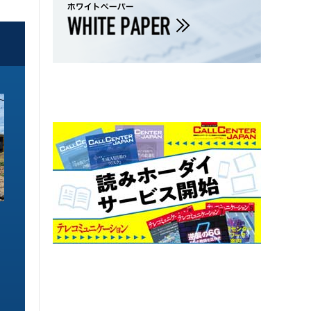
ソリューション特集
ソリューション特集
イーサネットで作るGPUネットワー
6GHz帯Wi-Fiは
ク 間近に迫る1.6TbE時代とローカ
末」で Wi-Fi 7
ルLLMに備えを
こう