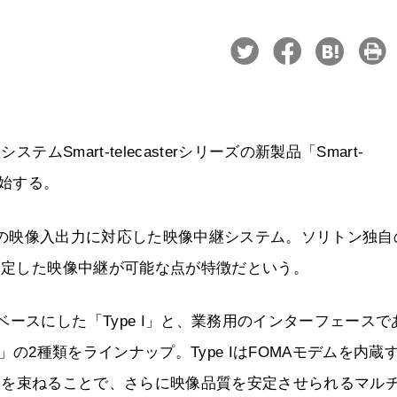
ムSmart-telecasterシリーズの新製品「Smart-
開始する。
0×1080）での映像入出力に対応した映像中継システム。ソリトン独
も安定した映像中継が可能な点が特徴だという。
ースにした「Type I」と、業務用のインターフェースで
II」の2種類をラインナップ。Type IはFOMAモデムを内蔵
/Xi回線を束ねることで、さらに映像品質を安定させられるマル