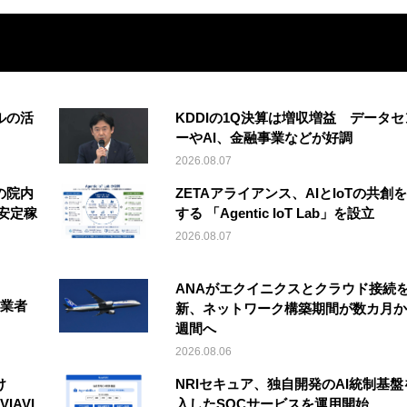
ルの活
KDDIの1Q決算は増収増益 データセ
ーやAI、金融事業などが好調
2026.08.07
の院内
ZETAアライアンス、AIとIoTの共創
安定稼
する 「Agentic IoT Lab」を設立
2026.08.07
ANAがエクイニクスとクラウド接続
事業者
新、ネットワーク構築期間が数カ月か
週間へ
2026.08.06
け
NRIセキュア、独自開発のAI統制基盤
IAVI
入したSOCサービスを運用開始